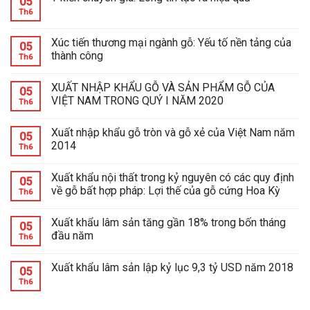
05
Th6
Xúc tiến thương mại ngành gỗ: Yếu tố nền tảng của
05
thành công
Th6
XUẤT NHẬP KHẨU GỖ VÀ SẢN PHẨM GỖ CỦA
05
VIỆT NAM TRONG QUÝ I NĂM 2020
Th6
Xuất nhập khẩu gỗ tròn và gỗ xẻ của Việt Nam năm
05
2014
Th6
Xuất khẩu nội thất trong kỷ nguyên có các quy định
05
về gỗ bất hợp pháp: Lợi thế của gỗ cứng Hoa Kỳ
Th6
Xuất khẩu lâm sản tăng gần 18% trong bốn tháng
05
đầu năm
Th6
Xuất khẩu lâm sản lập kỷ lục 9,3 tỷ USD năm 2018
05
Th6