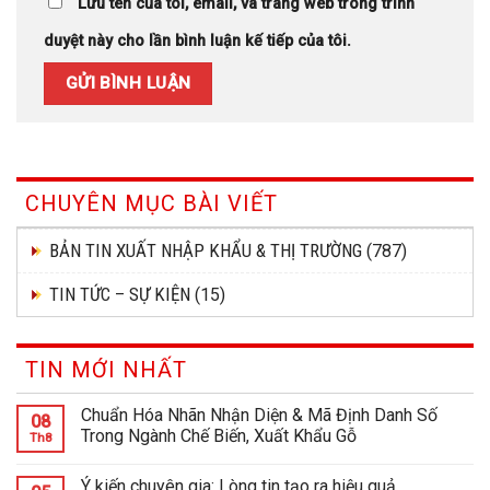
Lưu tên của tôi, email, và trang web trong trình
duyệt này cho lần bình luận kế tiếp của tôi.
CHUYÊN MỤC BÀI VIẾT
BẢN TIN XUẤT NHẬP KHẨU & THỊ TRƯỜNG
(787)
TIN TỨC – SỰ KIỆN
(15)
TIN MỚI NHẤT
Chuẩn Hóa Nhãn Nhận Diện & Mã Định Danh Số
08
Trong Ngành Chế Biến, Xuất Khẩu Gỗ
Th8
Ý kiến chuyên gia: Lòng tin tạo ra hiệu quả