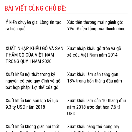
BÀI VIẾT CÙNG CHỦ ĐỀ:
Ý kiến chuyên gia: Lòng tin tạo
Xúc tiến thương mại ngành gỗ:
ra hiệu quả
Yếu tố nền tảng của thành công
XUẤT NHẬP KHẨU GỖ VÀ SẢN
Xuất nhập khẩu gỗ tròn và gỗ
PHẨM GỖ CỦA VIỆT NAM
xẻ của Việt Nam năm 2014
TRONG QUÝ I NĂM 2020
Xuất khẩu nội thất trong kỷ
Xuất khẩu lâm sản tăng gần
nguyên có các quy định về gỗ
18% trong bốn tháng đầu năm
bất hợp pháp: Lợi thế của gỗ
cứng Hoa Kỳ
Xuất khẩu lâm sản lập kỷ lục
Xuất khẩu lâm sản 10 tháng đầu
9,3 tỷ USD năm 2018
năm 2018 ước đạt hơn 7,6 tỉ
USD
Xuất khẩu không gian nội thất:
Xuất khẩu hàng thủ công mỹ