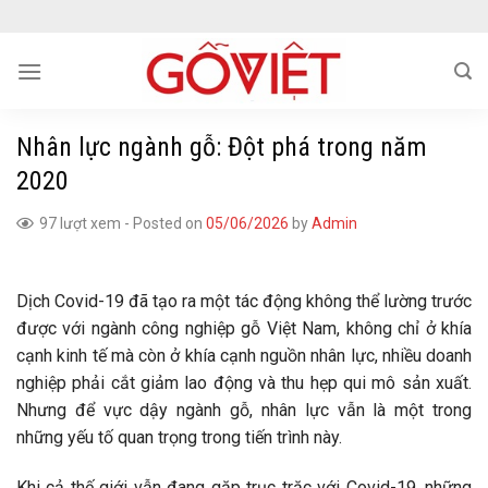
Skip
to
content
Nhân lực ngành gỗ: Đột phá trong năm
2020
97 lượt xem
-
Posted on
05/06/2026
by
Admin
Dịch Covid-19 đã tạo ra một tác động không thể lường trước
được với ngành công nghiệp gỗ Việt Nam, không chỉ ở khía
cạnh kinh tế mà còn ở khía cạnh nguồn nhân lực, nhiều doanh
nghiệp phải cắt giảm lao động và thu hẹp qui mô sản xuất.
Nhưng để vực dậy ngành gỗ, nhân lực vẫn là một trong
những yếu tố quan trọng trong tiến trình này.
Khi cả thế giới vẫn đang gặp trục trặc với Covid-19, những