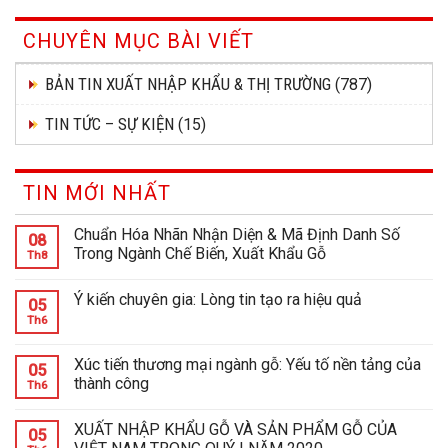
CHUYÊN MỤC BÀI VIẾT
BẢN TIN XUẤT NHẬP KHẨU & THỊ TRƯỜNG
(787)
TIN TỨC – SỰ KIỆN
(15)
TIN MỚI NHẤT
Chuẩn Hóa Nhãn Nhận Diện & Mã Định Danh Số
08
Trong Ngành Chế Biến, Xuất Khẩu Gỗ
Th8
Ý kiến chuyên gia: Lòng tin tạo ra hiệu quả
05
Th6
Xúc tiến thương mại ngành gỗ: Yếu tố nền tảng của
05
thành công
Th6
XUẤT NHẬP KHẨU GỖ VÀ SẢN PHẨM GỖ CỦA
05