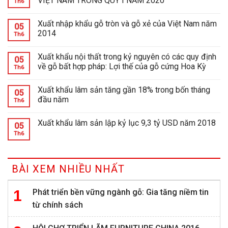
VIỆT NAM TRONG QUÝ I NĂM 2020
Th6
Xuất nhập khẩu gỗ tròn và gỗ xẻ của Việt Nam năm
05
2014
Th6
Xuất khẩu nội thất trong kỷ nguyên có các quy định
05
về gỗ bất hợp pháp: Lợi thế của gỗ cứng Hoa Kỳ
Th6
Xuất khẩu lâm sản tăng gần 18% trong bốn tháng
05
đầu năm
Th6
Xuất khẩu lâm sản lập kỷ lục 9,3 tỷ USD năm 2018
05
Th6
BÀI XEM NHIỀU NHẤT
Phát triển bền vững ngành gỗ: Gia tăng niềm tin
từ chính sách