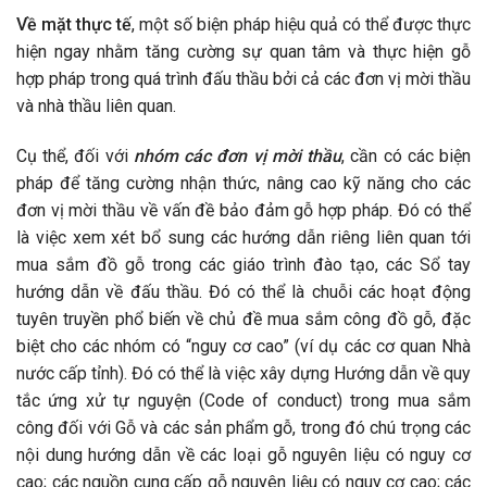
Về mặt thực tế
, một số biện pháp hiệu quả có thể được thực
hiện ngay nhằm tăng cường sự quan tâm và thực hiện gỗ
hợp pháp trong quá trình đấu thầu bởi cả các đơn vị mời thầu
và nhà thầu liên quan.
Cụ thể, đối với
nhóm các đơn vị mời thầu
, cần có các biện
pháp để tăng cường nhận thức, nâng cao kỹ năng cho các
đơn vị mời thầu về vấn đề bảo đảm gỗ hợp pháp. Đó có thể
là việc xem xét bổ sung các hướng dẫn riêng liên quan tới
mua sắm đồ gỗ trong các giáo trình đào tạo, các Sổ tay
hướng dẫn về đấu thầu. Đó có thể là chuỗi các hoạt động
tuyên truyền phổ biến về chủ đề mua sắm công đồ gỗ, đặc
biệt cho các nhóm có “nguy cơ cao” (ví dụ các cơ quan Nhà
nước cấp tỉnh). Đó có thể là việc xây dựng Hướng dẫn về quy
tắc ứng xử tự nguyện (Code of conduct) trong mua sắm
công đối với Gỗ và các sản phẩm gỗ, trong đó chú trọng các
nội dung hướng dẫn về các loại gỗ nguyên liệu có nguy cơ
cao; các nguồn cung cấp gỗ nguyên liệu có nguy cơ cao; các