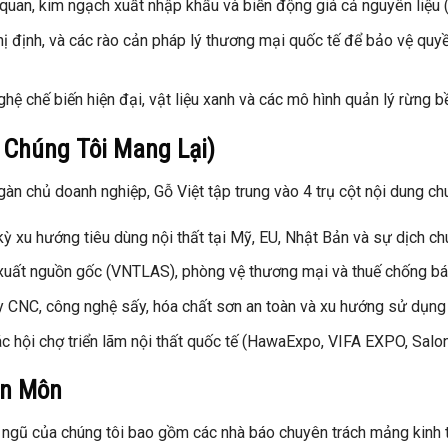
 quan, kim ngạch xuất nhập khẩu và biến động giá cả nguyên liệu (
hị định, và các rào cản pháp lý thương mại quốc tế để bảo vệ quy
hệ chế biến hiện đại, vật liệu xanh và các mô hình quản lý rừng
 Chúng Tôi Mang Lại)
àn chủ doanh nghiệp, Gỗ Việt tập trung vào 4 trụ cột nội dung ch
kỳ xu hướng tiêu dùng nội thất tại Mỹ, EU, Nhật Bản và sự dịch c
xuất nguồn gốc (VNTLAS), phòng vệ thương mại và thuế chống bán
 CNC, công nghệ sấy, hóa chất sơn an toàn và xu hướng sử dụng 
ác hội chợ triển lãm nội thất quốc tế (HawaExpo, VIFA EXPO, Salo
ên Môn
i ngũ của chúng tôi bao gồm các nhà báo chuyên trách mảng kinh 