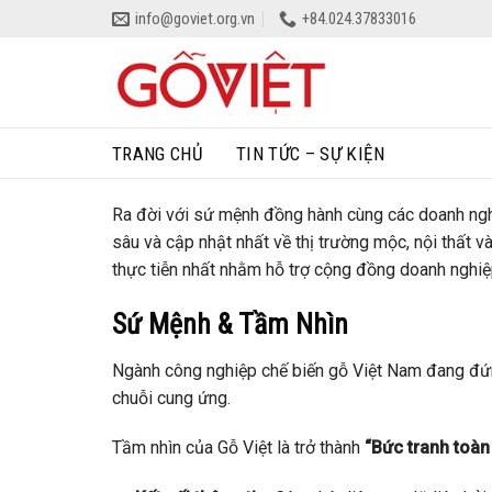
Skip
info@goviet.org.vn
+84.024.37833016
to
content
TRANG CHỦ
TIN TỨC – SỰ KIỆN
Ra đời với sứ mệnh đồng hành cùng các doanh ngh
sâu và cập nhật nhất về thị trường mộc, nội thất v
thực tiễn nhất nhằm hỗ trợ cộng đồng doanh nghiệ
Sứ Mệnh & Tầm Nhìn
Ngành công nghiệp chế biến gỗ Việt Nam đang đứn
chuỗi cung ứng.
Tầm nhìn của Gỗ Việt là trở thành
“Bức tranh toàn