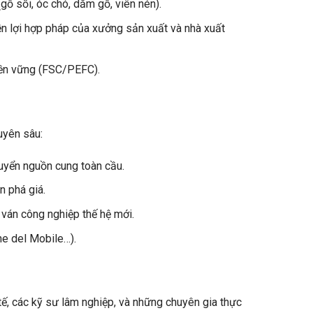
gỗ sồi, óc chó, dăm gỗ, viên nén).
ền lợi hợp pháp của xưởng sản xuất và nhà xuất
 bền vững (FSC/PEFC).
uyên sâu:
huyển nguồn cung toàn cầu.
 phá giá.
ván công nghiệp thế hệ mới.
ne del Mobile…).
tế, các kỹ sư lâm nghiệp, và những chuyên gia thực