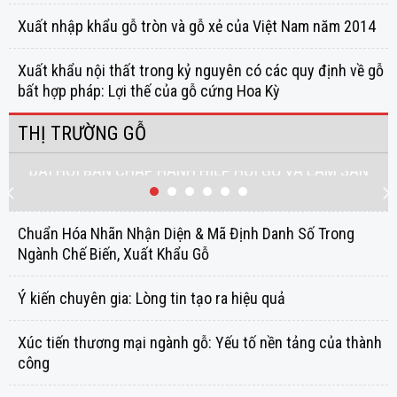
Xuất nhập khẩu gỗ tròn và gỗ xẻ của Việt Nam năm 2014
Xuất khẩu nội thất trong kỷ nguyên có các quy định về gỗ
bất hợp pháp: Lợi thế của gỗ cứng Hoa Kỳ
THỊ TRƯỜNG GỖ
ĐẠI HỘI BAN CHẤP HÀNH HIỆP HỘI GỖ VÀ LÂM SẢN
VIỆT NAM NHIỆM KỲ IV (2019 – 2024)
Chuẩn Hóa Nhãn Nhận Diện & Mã Định Danh Số Trong
Ngành Chế Biến, Xuất Khẩu Gỗ
Ý kiến chuyên gia: Lòng tin tạo ra hiệu quả
Xúc tiến thương mại ngành gỗ: Yếu tố nền tảng của thành
công