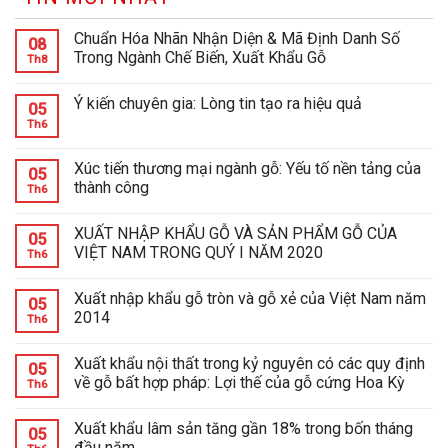
Chuẩn Hóa Nhãn Nhận Diện & Mã Định Danh Số
08
Trong Ngành Chế Biến, Xuất Khẩu Gỗ
Th8
Ý kiến chuyên gia: Lòng tin tạo ra hiệu quả
05
Th6
Xúc tiến thương mại ngành gỗ: Yếu tố nền tảng của
05
thành công
Th6
XUẤT NHẬP KHẨU GỖ VÀ SẢN PHẨM GỖ CỦA
05
VIỆT NAM TRONG QUÝ I NĂM 2020
Th6
Xuất nhập khẩu gỗ tròn và gỗ xẻ của Việt Nam năm
05
2014
Th6
Xuất khẩu nội thất trong kỷ nguyên có các quy định
05
về gỗ bất hợp pháp: Lợi thế của gỗ cứng Hoa Kỳ
Th6
Xuất khẩu lâm sản tăng gần 18% trong bốn tháng
05
đầu năm