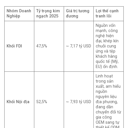
Nhóm Doanh
Tỷ trọng kim
Giá trị tương
Lợi thế cạnh
Nghiệp
ngạch 2025
đương
tranh lõi
Nguồn vốn
mạnh, công
nghệ hiện
đại, khép kín
Khối FDI
47,5%
~ 7,17 tỷ USD
chuỗi cung
ứng và tệp
khách hàng
quốc tế (Mỹ,
EU) ổn định.
Linh hoạt
trong sản
xuất, am hiểu
nguồn
nguyên liệu
Khối Nội địa
52,5%
~ 7,93 tỷ USD
địa phương,
đang dần
chuyển đổi từ
gia công
OEM sang tự
thiết kế ODM.