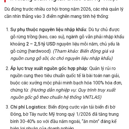
Dù đứng trước nhiều cơ hội trong năm 2026, các nhà quản lý
cần nhìn thẳng vào 3 điểm nghẽn mang tính hệ thống:
Sự phụ thuộc nguyên liệu nhập khẩu:
Dù tự chủ được
gỗ rừng trồng (keo, cao su), ngành gỗ vẫn phải nhập khẩu
khoảng
2 – 2,5 tỷ USD
nguyên liệu mỗi năm, chủ yếu là
gỗ cứng (hardwood).
(Tham khảo: Biến động giá và
nguồn cung gỗ sồi, óc chó nguyên liệu nhập khẩu)
Áp lực truy xuất nguồn gốc hợp pháp:
Quản lý rủi ro
nguồn cung theo tiêu chuẩn quốc tế là bài toán nan giải,
buộc các xưởng mộc phải minh bạch hóa 100% hóa đơn,
chứng từ.
(Hướng dẫn nghiệp vụ: Quy trình truy xuất
nguồn gốc gỗ theo chuẩn hệ thống VNTLAS)
Chi phí Logistics:
Biến động cước vận tải biển đi bờ
Đông, bờ Tây nước Mỹ trong quý 1/2026 đã tăng trung
bình 30-40% so với đầu năm ngoái, “ăn mòn” đáng kể
biên lợi nhuận của doanh nghiệp.