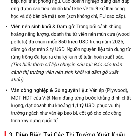
bếp, nội thất phòng ngủ. Các doanh nghiệp đang dần đáp
ứng được các tiêu chuẩn khắt khe về thiết kế thái công
học và độ bền bề mặt sơn (sơn không chì, PU cao cấp).
Viên nén sinh khối & Dăm gỗ:
Trong bối cảnh khủng
hoảng năng lượng, doanh thu từ viên nén mùn cưa (wood
pellets) đã chạm mốc
850 triệu USD
trong năm 2025,
dăm gỗ đạt trên 2 tỷ USD. Nguồn nguyên liệu tận dụng từ
rừng trồng đã tạo ra chu kỳ kinh tế tuần hoàn xuất sắc.
(Tìm hiểu thêm số liệu chuyên sâu tại: Báo cáo toàn
cảnh thị trường viên nén sinh khối và dăm gỗ xuất
khẩu)
Ván công nghiệp & Gỗ nguyên liệu:
Ván ép (Plywood),
MDF, HDF của Việt Nam đang từng bước khẳng định chất
lượng, đạt doanh thu khoảng
1,1 tỷ USD
, phục vụ thị
trường ngách như ván ép bao bì, cốt gỗ cho các công
trình xây dựng quốc tế.
3. Diễn Biến Tại Các Thị Trường Xuất Khẩu