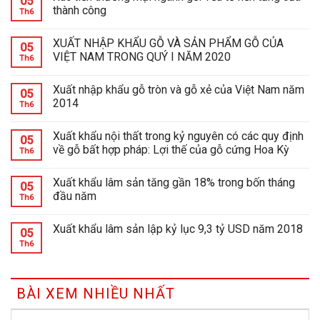
05
thành công
Th6
XUẤT NHẬP KHẨU GỖ VÀ SẢN PHẨM GỖ CỦA
05
VIỆT NAM TRONG QUÝ I NĂM 2020
Th6
Xuất nhập khẩu gỗ tròn và gỗ xẻ của Việt Nam năm
05
2014
Th6
Xuất khẩu nội thất trong kỷ nguyên có các quy định
05
về gỗ bất hợp pháp: Lợi thế của gỗ cứng Hoa Kỳ
Th6
Xuất khẩu lâm sản tăng gần 18% trong bốn tháng
05
đầu năm
Th6
Xuất khẩu lâm sản lập kỷ lục 9,3 tỷ USD năm 2018
05
Th6
BÀI XEM NHIỀU NHẤT