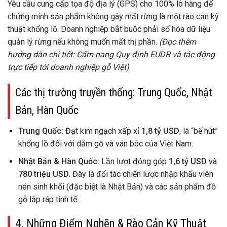
Yêu cầu cung cấp tọa độ địa lý (GPS) cho 100% lô hàng để
chứng minh sản phẩm không gây mất rừng là một rào cản kỹ
thuật khổng lồ. Doanh nghiệp bắt buộc phải số hóa dữ liệu
quản lý rừng nếu không muốn mất thị phần.
(Đọc thêm
hướng dẫn chi tiết: Cẩm nang Quy định EUDR và tác động
trực tiếp tới doanh nghiệp gỗ Việt)
Các thị trường truyền thống: Trung Quốc, Nhật
Bản, Hàn Quốc
Trung Quốc:
Đạt kim ngạch xấp xỉ
1,8 tỷ USD
, là “bể hút”
khổng lồ đối với dăm gỗ và ván bóc của Việt Nam.
Nhật Bản & Hàn Quốc:
Lần lượt đóng góp
1,6 tỷ USD
và
780 triệu USD
. Đây là đối tác chiến lược nhập khẩu viên
nén sinh khối (đặc biệt là Nhật Bản) và các sản phẩm đồ
gỗ lắp ráp tinh tế.
4. Những Điểm Nghẽn & Rào Cản Kỹ Thuật