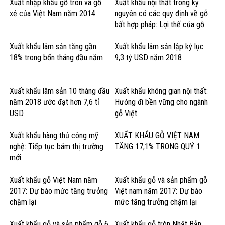
Xuất nhập khẩu gỗ tròn và gỗ
Xuất khẩu nội thất trong kỷ
xẻ của Việt Nam năm 2014
nguyên có các quy định về gỗ
bất hợp pháp: Lợi thế của gỗ
cứng Hoa Kỳ
Xuất khẩu lâm sản tăng gần
Xuất khẩu lâm sản lập kỷ lục
18% trong bốn tháng đầu năm
9,3 tỷ USD năm 2018
Xuất khẩu lâm sản 10 tháng đầu
Xuất khẩu không gian nội thất:
năm 2018 ước đạt hơn 7,6 tỉ
Hướng đi bền vững cho ngành
USD
gỗ Việt
Xuất khẩu hàng thủ công mỹ
XUẤT KHẨU GỖ VIỆT NAM
nghệ: Tiếp tục bám thị trường
TĂNG 17,1% TRONG QUÝ 1
mới
Xuất khẩu gỗ Việt Nam năm
Xuất khẩu gỗ và sản phẩm gỗ
2017: Dự báo mức tăng trưởng
Việt nam năm 2017: Dự báo
chậm lại
mức tăng trưởng chậm lại
Xuất khẩu gỗ và sản phẩm gỗ 6
Xuất khẩu gỗ tròn Nhật Bản