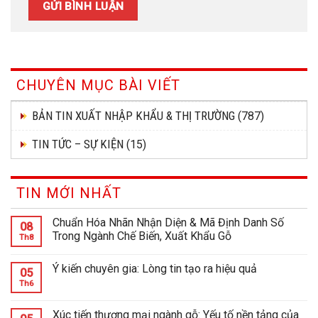
CHUYÊN MỤC BÀI VIẾT
BẢN TIN XUẤT NHẬP KHẨU & THỊ TRƯỜNG
(787)
TIN TỨC – SỰ KIỆN
(15)
TIN MỚI NHẤT
Chuẩn Hóa Nhãn Nhận Diện & Mã Định Danh Số
08
Trong Ngành Chế Biến, Xuất Khẩu Gỗ
Th8
Ý kiến chuyên gia: Lòng tin tạo ra hiệu quả
05
Th6
Xúc tiến thương mại ngành gỗ: Yếu tố nền tảng của