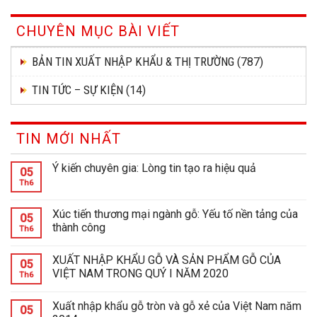
CHUYÊN MỤC BÀI VIẾT
BẢN TIN XUẤT NHẬP KHẨU & THỊ TRƯỜNG
(787)
TIN TỨC – SỰ KIỆN
(14)
TIN MỚI NHẤT
Ý kiến chuyên gia: Lòng tin tạo ra hiệu quả
05
Th6
Xúc tiến thương mại ngành gỗ: Yếu tố nền tảng của
05
thành công
Th6
XUẤT NHẬP KHẨU GỖ VÀ SẢN PHẨM GỖ CỦA
05
VIỆT NAM TRONG QUÝ I NĂM 2020
Th6
Xuất nhập khẩu gỗ tròn và gỗ xẻ của Việt Nam năm
05