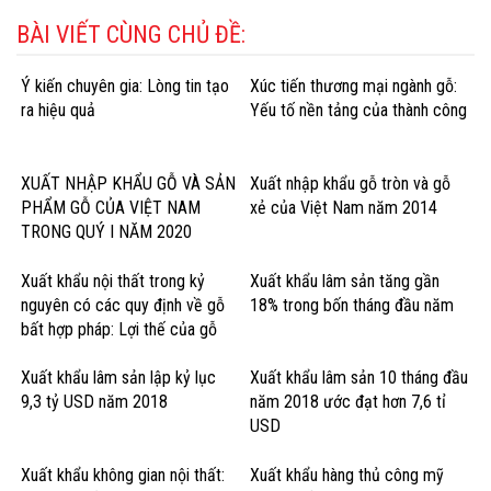
BÀI VIẾT CÙNG CHỦ ĐỀ:
Ý kiến chuyên gia: Lòng tin tạo
Xúc tiến thương mại ngành gỗ:
ra hiệu quả
Yếu tố nền tảng của thành công
XUẤT NHẬP KHẨU GỖ VÀ SẢN
Xuất nhập khẩu gỗ tròn và gỗ
PHẨM GỖ CỦA VIỆT NAM
xẻ của Việt Nam năm 2014
TRONG QUÝ I NĂM 2020
Xuất khẩu nội thất trong kỷ
Xuất khẩu lâm sản tăng gần
nguyên có các quy định về gỗ
18% trong bốn tháng đầu năm
bất hợp pháp: Lợi thế của gỗ
cứng Hoa Kỳ
Xuất khẩu lâm sản lập kỷ lục
Xuất khẩu lâm sản 10 tháng đầu
9,3 tỷ USD năm 2018
năm 2018 ước đạt hơn 7,6 tỉ
USD
Xuất khẩu không gian nội thất:
Xuất khẩu hàng thủ công mỹ