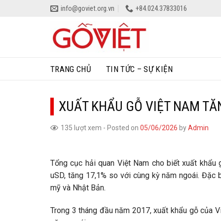
Skip
info@goviet.org.vn
+84.024.37833016
to
content
TRANG CHỦ
TIN TỨC – SỰ KIỆN
XUẤT KHẨU GỖ VIỆT NAM TĂ
135 lượt xem
-
Posted on
05/06/2026
by
Admin
Tổng cục hải quan Việt Nam cho biết xuất khẩu 
uSD, tăng 17,1% so với cùng kỳ năm ngoái. Đặc b
mỹ và Nhật Bản.
Trong 3 tháng đầu năm 2017, xuất khẩu gỗ của Vi