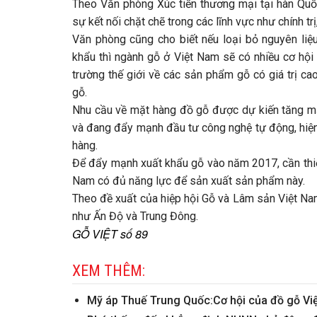
Theo Văn phòng Xúc tiến thương mại tại hàn Quố
sự kết nối chặt chẽ trong các lĩnh vực như chính tr
Văn phòng cũng cho biết nếu loại bỏ nguyên liệ
khẩu thì ngành gỗ ở Việt Nam sẽ có nhiều cơ hội 
trường thế giới về các sản phẩm gỗ có giá trị ca
gỗ.
Nhu cầu về mặt hàng đồ gỗ được dự kiến tăng mạ
và đang đẩy mạnh đầu tư công nghệ tự động, hiện
hàng.
Để đẩy mạnh xuất khẩu gỗ vào năm 2017, cần thiết 
Nam có đủ năng lực để sản xuất sản phẩm này.
Theo đề xuất của hiệp hội Gỗ và Lâm sản Việt Nam,
như Ấn Độ và Trung Đông.
GỖ VIỆT số 89
XEM THÊM:
Mỹ áp Thuế Trung Quốc:Cơ hội của đồ gỗ Vi