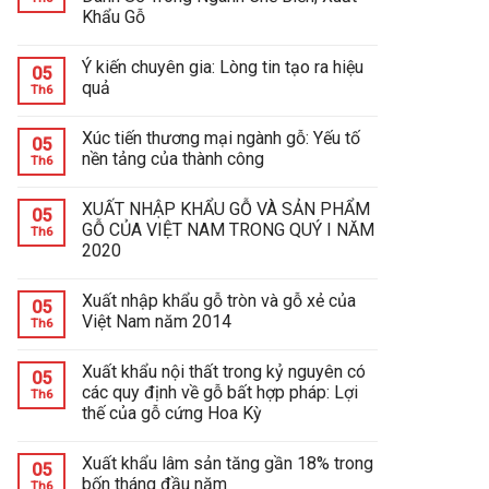
Khẩu Gỗ
Ý kiến chuyên gia: Lòng tin tạo ra hiệu
05
quả
Th6
Xúc tiến thương mại ngành gỗ: Yếu tố
05
nền tảng của thành công
Th6
XUẤT NHẬP KHẨU GỖ VÀ SẢN PHẨM
05
GỖ CỦA VIỆT NAM TRONG QUÝ I NĂM
Th6
2020
Xuất nhập khẩu gỗ tròn và gỗ xẻ của
05
Việt Nam năm 2014
Th6
Xuất khẩu nội thất trong kỷ nguyên có
05
các quy định về gỗ bất hợp pháp: Lợi
Th6
thế của gỗ cứng Hoa Kỳ
Xuất khẩu lâm sản tăng gần 18% trong
05
bốn tháng đầu năm
Th6