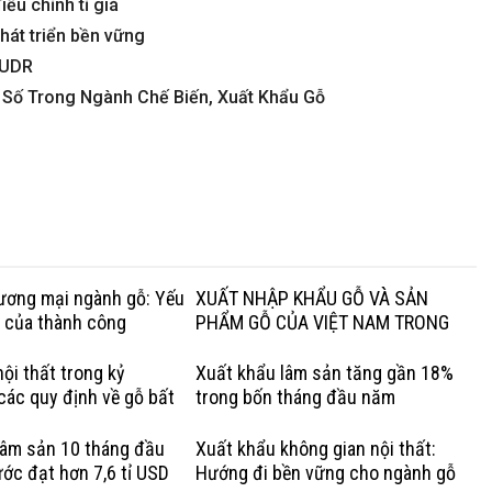
u chỉnh tỉ giá
hát triển bền vững
EUDR
Số Trong Ngành Chế Biến, Xuất Khẩu Gỗ
hương mại ngành gỗ: Yếu
XUẤT NHẬP KHẨU GỖ VÀ SẢN
g của thành công
PHẨM GỖ CỦA VIỆT NAM TRONG
QUÝ I NĂM 2020
ội thất trong kỷ
Xuất khẩu lâm sản tăng gần 18%
các quy định về gỗ bất
trong bốn tháng đầu năm
Lợi thế của gỗ cứng Hoa
lâm sản 10 tháng đầu
Xuất khẩu không gian nội thất:
ớc đạt hơn 7,6 tỉ USD
Hướng đi bền vững cho ngành gỗ