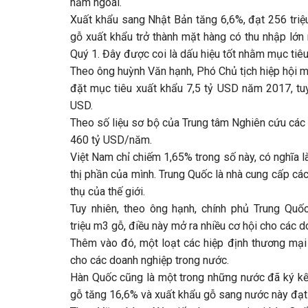
năm ngoái.
Xuất khẩu sang Nhật Bản tăng 6,6%, đạt 256 tri
gỗ xuất khẩu trở thành mặt hàng có thu nhập lớn
Quý 1. Đây được coi là dấu hiệu tốt nhằm mục ti
Theo ông huỳnh Văn hạnh, Phó Chủ tịch hiệp hội 
đặt mục tiêu xuất khẩu 7,5 tỷ USD năm 2017, tuy 
USD.
Theo số liệu sơ bộ của Trung tâm Nghiên cứu các n
460 tỷ USD/năm.
Việt Nam chỉ chiếm 1,65% trong số này, có nghĩa 
thị phần của mình. Trung Quốc là nhà cung cấp các
thụ của thế giới.
Tuy nhiên, theo ông hạnh, chính phủ Trung Qu
triệu m3 gỗ, điều này mở ra nhiều cơ hội cho các
Thêm vào đó, một loạt các hiệp định thương mại 
cho các doanh nghiệp trong nước.
Hàn Quốc cũng là một trong những nước đã ký kết
gỗ tăng 16,6% và xuất khẩu gỗ sang nước này đạt