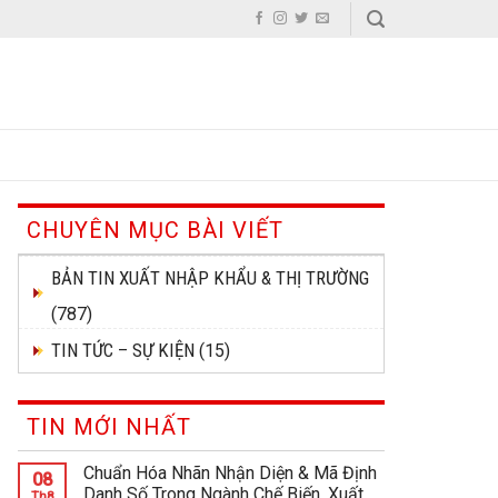
CHUYÊN MỤC BÀI VIẾT
BẢN TIN XUẤT NHẬP KHẨU & THỊ TRƯỜNG
(787)
TIN TỨC – SỰ KIỆN
(15)
TIN MỚI NHẤT
Chuẩn Hóa Nhãn Nhận Diện & Mã Định
08
Danh Số Trong Ngành Chế Biến, Xuất
Th8