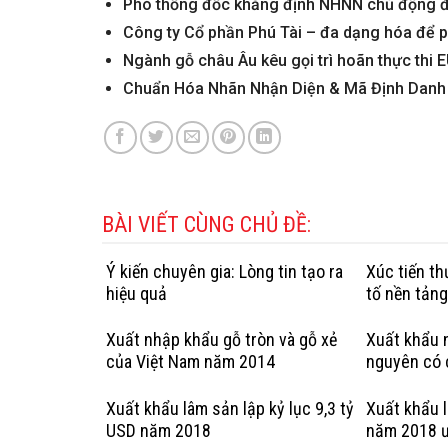
Phó thống đốc khẳng định NHNN chủ động điề
Công ty Cổ phần Phú Tài – đa dạng hóa để p
Ngành gỗ châu Âu kêu gọi trì hoãn thực thi 
Chuẩn Hóa Nhãn Nhận Diện & Mã Định Danh 
BÀI VIẾT CÙNG CHỦ ĐỀ:
Ý kiến chuyên gia: Lòng tin tạo ra
Xúc tiến t
hiệu quả
tố nền tản
Xuất nhập khẩu gỗ tròn và gỗ xẻ
Xuất khẩu n
của Việt Nam năm 2014
nguyên có 
hợp pháp: 
Kỳ
Xuất khẩu lâm sản lập kỷ lục 9,3 tỷ
Xuất khẩu 
USD năm 2018
năm 2018 ư