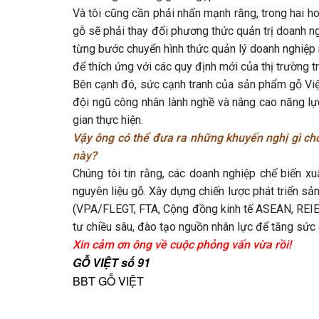
Và tôi cũng cần phải nhấn mạnh rằng, trong hai 
gỗ sẽ phải thay đổi phương thức quản trị doanh ng
từng bước chuyển hình thức quản lý doanh nghiệp mộ
để thích ứng với các quy định mới của thị trường t
Bên cạnh đó, sức cạnh tranh của sản phẩm gỗ Việ
đội ngũ công nhân lành nghề và nâng cao năng lực
gian thực hiện.
Vậy ông có thể đưa ra những khuyến nghị gì c
này? ​
Chúng tôi tin rằng, các doanh nghiệp chế biến 
nguyên liệu gỗ. Xây dựng chiến lược phát triển sả
(VPA/FLEGT, FTA, Cộng đồng kinh tế ASEAN, REIEF,
tư chiều sâu, đào tạo nguồn nhân lực để tăng sức
Xin cảm ơn ông về cuộc phỏng vấn vừa rồi!
GỖ VIỆT số 91
BBT GỖ VIỆT