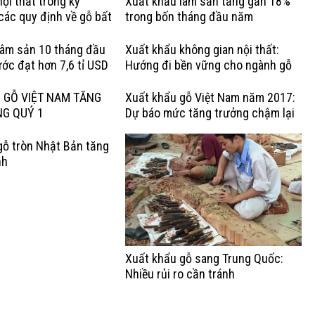
ội thất trong kỷ
Xuất khẩu lâm sản tăng gần 18%
các quy định về gỗ bất
trong bốn tháng đầu năm
Lợi thế của gỗ cứng Hoa
lâm sản 10 tháng đầu
Xuất khẩu không gian nội thất:
ớc đạt hơn 7,6 tỉ USD
Hướng đi bền vững cho ngành gỗ
Việt
 GỖ VIỆT NAM TĂNG
Xuất khẩu gỗ Việt Nam năm 2017:
NG QUÝ 1
Dự báo mức tăng trưởng chậm lại
gỗ tròn Nhật Bản tăng
nh
Xuất khẩu gỗ sang Trung Quốc:
Nhiều rủi ro cần tránh