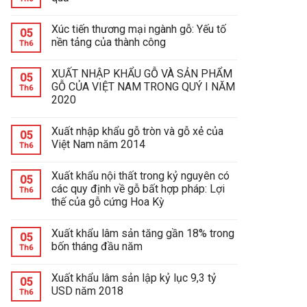
Xúc tiến thương mại ngành gỗ: Yếu tố
05
nền tảng của thành công
Th6
XUẤT NHẬP KHẨU GỖ VÀ SẢN PHẨM
05
GỖ CỦA VIỆT NAM TRONG QUÝ I NĂM
Th6
2020
Xuất nhập khẩu gỗ tròn và gỗ xẻ của
05
Việt Nam năm 2014
Th6
Xuất khẩu nội thất trong kỷ nguyên có
05
các quy định về gỗ bất hợp pháp: Lợi
Th6
thế của gỗ cứng Hoa Kỳ
Xuất khẩu lâm sản tăng gần 18% trong
05
bốn tháng đầu năm
Th6
Xuất khẩu lâm sản lập kỷ lục 9,3 tỷ
05
USD năm 2018
Th6