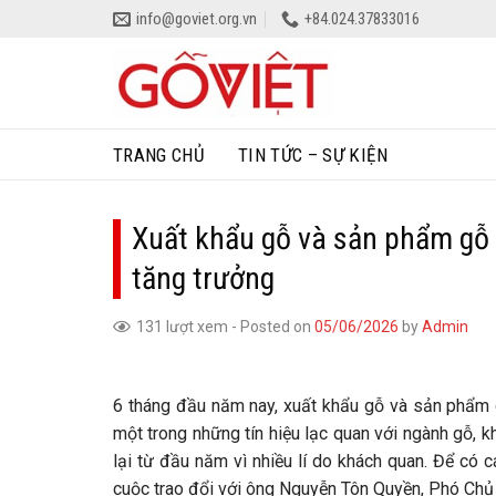
Skip
info@goviet.org.vn
+84.024.37833016
to
content
TRANG CHỦ
TIN TỨC – SỰ KIỆN
Xuất khẩu gỗ và sản phẩm gỗ 
tăng trưởng
131 lượt xem
-
Posted on
05/06/2026
by
Admin
6 tháng đầu năm nay, xuất khẩu gỗ và sản phẩm g
một trong những tín hiệu lạc quan với ngành gỗ, 
lại từ đầu năm vì nhiều lí do khách quan. Để có 
cuộc trao đổi với ông Nguyễn Tôn Quyền, Phó Chủ 