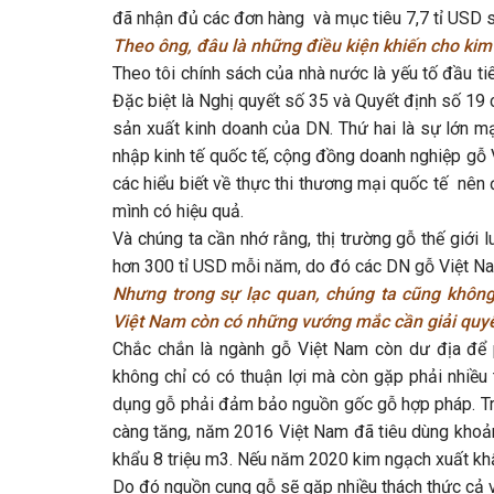
đã nhận đủ các đơn hàng và mục tiêu 7,7 tỉ USD 
Theo ông, đâu là những điều kiện khiến cho ki
Theo tôi chính sách của nhà nước là yếu tố đầu tiê
Đặc biệt là Nghị quyết số 35 và Quyết định số 19
sản xuất kinh doanh của DN. Thứ hai là sự lớn m
nhập kinh tế quốc tế, cộng đồng doanh nghiệp gỗ 
các hiểu biết về thực thi thương mại quốc tế nê
mình có hiệu quả.
Và chúng ta cần nhớ rằng, thị trường gỗ thế giới
hơn 300 tỉ USD mỗi năm, do đó các DN gỗ Việt Na
Nhưng trong sự lạc quan, chúng ta cũng khôn
Việt Nam còn có những vướng mắc cần giải quyết
Chắc chắn là ngành gỗ Việt Nam còn dư địa để ph
không chỉ có có thuận lợi mà còn gặp phải nhiều 
dụng gỗ phải đảm bảo nguồn gốc gỗ hợp pháp. Tro
càng tăng, năm 2016 Việt Nam đã tiêu dùng khoản
khẩu 8 triệu m3. Nếu năm 2020 kim ngạch xuất khẩu
Do đó nguồn cung gỗ sẽ gặp nhiều thách thức cả v