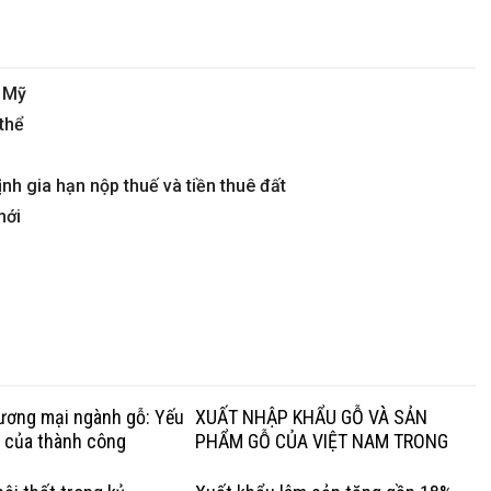
t Mỹ
thể
h gia hạn nộp thuế và tiền thuê đất
mới
hương mại ngành gỗ: Yếu
XUẤT NHẬP KHẨU GỖ VÀ SẢN
g của thành công
PHẨM GỖ CỦA VIỆT NAM TRONG
QUÝ I NĂM 2020