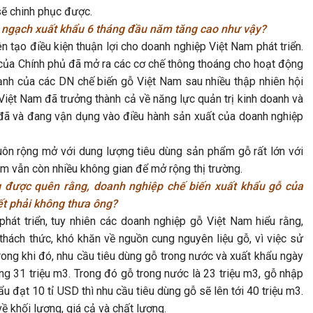
sẽ chinh phục được.
m ngạch xuất khẩu 6 tháng đầu năm tăng cao như vậy?
n tạo điều kiện thuận lợi cho doanh nghiệp Việt Nam phát triển.
 của Chính phủ đã mở ra các cơ chế thông thoáng cho hoạt động
ạnh của các DN chế biến gỗ Việt Nam sau nhiều thập nhiên hội
Việt Nam đã trưởng thành cả về năng lực quản trị kinh doanh và
n đã và đang vận dụng vào điều hành sản xuất của doanh nghiệp
 luôn rộng mở với dung lượng tiêu dùng sản phẩm gỗ rất lớn với
m vẫn còn nhiều không gian để mở rộng thị trường.
g được quên rằng, doanh nghiệp chế biến xuất khẩu gỗ của
 phải không thưa ông? ​
át triển, tuy nhiên các doanh nghiệp gỗ Việt Nam hiểu rằng,
thách thức, khó khăn về nguồn cung nguyên liệu gỗ, vì việc sử
ng khi đó, nhu cầu tiêu dùng gỗ trong nước và xuất khẩu ngày
g 31 triệu m3. Trong đó gỗ trong nước là 23 triệu m3, gỗ nhập
 đạt 10 tỉ USD thì nhu cầu tiêu dùng gỗ sẽ lên tới 40 triệu m3.
ề khối lượng, giá cả và chất lượng.