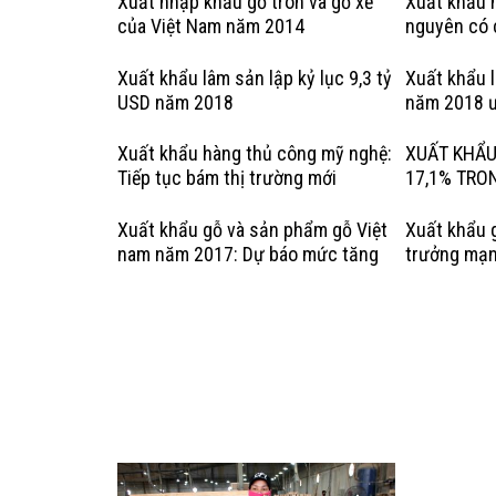
Xuất nhập khẩu gỗ tròn và gỗ xẻ
Xuất khẩu n
của Việt Nam năm 2014
nguyên có 
hợp pháp: 
Kỳ
Xuất khẩu lâm sản lập kỷ lục 9,3 tỷ
Xuất khẩu 
USD năm 2018
năm 2018 ư
Xuất khẩu hàng thủ công mỹ nghệ:
XUẤT KHẨU
Tiếp tục bám thị trường mới
17,1% TRO
Xuất khẩu gỗ và sản phẩm gỗ Việt
Xuất khẩu 
nam năm 2017: Dự báo mức tăng
trưởng mạ
trưởng chậm lại