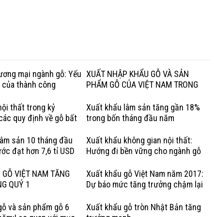
hương mại ngành gỗ: Yếu
XUẤT NHẬP KHẨU GỖ VÀ SẢN
g của thành công
PHẨM GỖ CỦA VIỆT NAM TRONG
QUÝ I NĂM 2020
ội thất trong kỷ
Xuất khẩu lâm sản tăng gần 18%
các quy định về gỗ bất
trong bốn tháng đầu năm
Lợi thế của gỗ cứng Hoa
lâm sản 10 tháng đầu
Xuất khẩu không gian nội thất:
ớc đạt hơn 7,6 tỉ USD
Hướng đi bền vững cho ngành gỗ
Việt
 GỖ VIỆT NAM TĂNG
Xuất khẩu gỗ Việt Nam năm 2017:
NG QUÝ 1
Dự báo mức tăng trưởng chậm lại
gỗ và sản phẩm gỗ 6
Xuất khẩu gỗ tròn Nhật Bản tăng