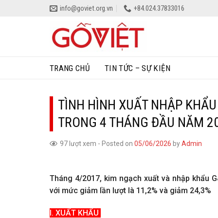
Skip
info@goviet.org.vn
+84.024.37833016
to
content
TRANG CHỦ
TIN TỨC – SỰ KIỆN
TÌNH HÌNH XUẤT NHẬP KHẨU
TRONG 4 THÁNG ĐẦU NĂM 2
97 lượt xem
-
Posted on
05/06/2026
by
Admin
Tháng 4/2017, kim ngạch xuất và nhập khẩu G
với mức giảm lần lượt là 11,2% và giảm 24,3%
I. XUẤT KHẨU