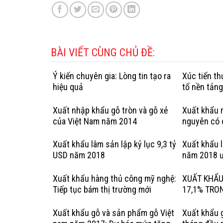
BÀI VIẾT CÙNG CHỦ ĐỀ:
Ý kiến chuyên gia: Lòng tin tạo ra
Xúc tiến t
hiệu quả
tố nền tản
Xuất nhập khẩu gỗ tròn và gỗ xẻ
Xuất khẩu n
của Việt Nam năm 2014
nguyên có 
hợp pháp: 
Kỳ
Xuất khẩu lâm sản lập kỷ lục 9,3 tỷ
Xuất khẩu 
USD năm 2018
năm 2018 ư
Xuất khẩu hàng thủ công mỹ nghệ:
XUẤT KHẨU
Tiếp tục bám thị trường mới
17,1% TRO
Xuất khẩu gỗ và sản phẩm gỗ Việt
Xuất khẩu 