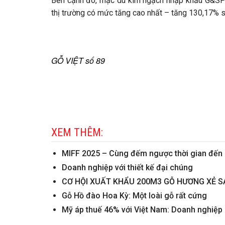
Bên cạnh đó, mặc dù kim ngạch nhập khẩu G&SPG t
thị trường có mức tăng cao nhất – tăng 130,17% s
GỖ VIỆT số 89
XEM THÊM:
MIFF 2025 – Cùng đếm ngược thời gian đến m
Doanh nghiệp với thiết kế đại chúng
CƠ HỘI XUẤT KHẨU 200M3 GỖ HƯƠNG XẺ S
Gỗ Hồ đào Hoa Kỳ: Một loài gỗ rất cứng
Mỹ áp thuế 46% với Việt Nam: Doanh nghiệp