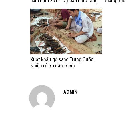
nam năm 2017: Dự báo mức tăng
tháng đầu 
trưởng chậm lại
tiêu tăng t
Xuất khẩu gỗ sang Trung Quốc:
Nhiều rủi ro cần tránh
ADMIN