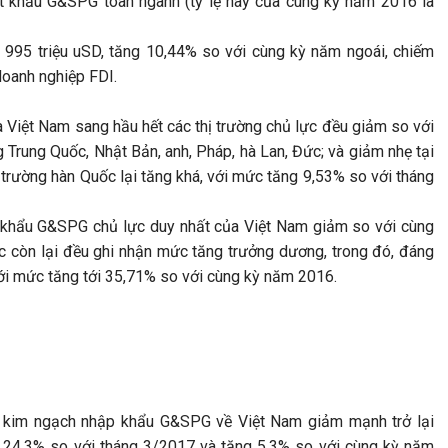
t khẩu G&SPG toàn ngành (tỷ lệ này của cùng kỳ năm 2016 là
995 triệu uSD, tăng 10,44% so với cùng kỳ năm ngoái, chiếm
oanh nghiệp FDI.
iệt Nam sang hầu hết các thị trường chủ lực đều giảm so với
g Trung Quốc, Nhật Bản, anh, Pháp, hà Lan, Đức; và giảm nhẹ tại
hị trường hàn Quốc lại tăng khá, với mức tăng 9,53% so với tháng
t khẩu G&SPG chủ lực duy nhất của Việt Nam giảm so với cùng
ực còn lại đều ghi nhận mức tăng trưởng dương, trong đó, đáng
 với mức tăng tới 35,71% so với cùng kỳ năm 2016.
, kim ngạch nhập khẩu G&SPG về Việt Nam giảm mạnh trở lại
m 24,3% so với tháng 3/2017 và tăng 5,3% so với cùng kỳ năm