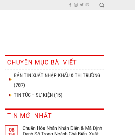
CHUYÊN MỤC BÀI VIẾT
BẢN TIN XUẤT NHẬP KHẨU & THỊ TRƯỜNG
(787)
TIN TỨC – SỰ KIỆN
(15)
TIN MỚI NHẤT
Chuẩn Hóa Nhãn Nhận Diện & Mã Định
08
Danh Số Trong Ngành Chế Biến, Xuất
Th8