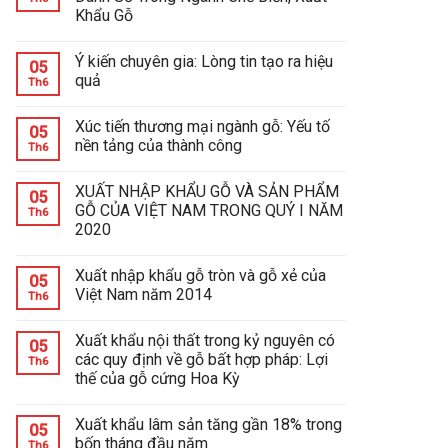
Khẩu Gỗ
Ý kiến chuyên gia: Lòng tin tạo ra hiệu
05
quả
Th6
Xúc tiến thương mại ngành gỗ: Yếu tố
05
nền tảng của thành công
Th6
XUẤT NHẬP KHẨU GỖ VÀ SẢN PHẨM
05
GỖ CỦA VIỆT NAM TRONG QUÝ I NĂM
Th6
2020
Xuất nhập khẩu gỗ tròn và gỗ xẻ của
05
Việt Nam năm 2014
Th6
Xuất khẩu nội thất trong kỷ nguyên có
05
các quy định về gỗ bất hợp pháp: Lợi
Th6
thế của gỗ cứng Hoa Kỳ
Xuất khẩu lâm sản tăng gần 18% trong
05
bốn tháng đầu năm
Th6