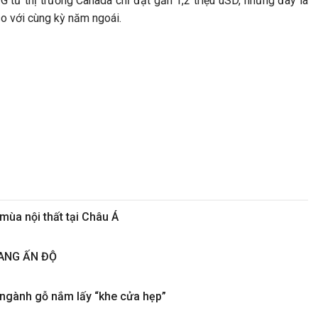
ừ thị trường Canada chỉ đạt gần 1,2 triệu uSD, nhưng đây là
o với cùng kỳ năm ngoái.
ùa nội thất tại Châu Á
ANG ẤN ĐỘ
 ngành gỗ nắm lấy “khe cửa hẹp”