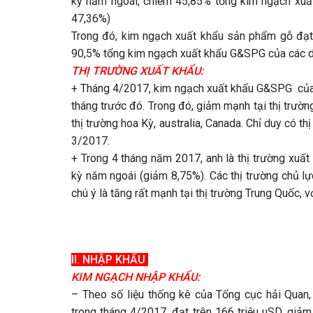
kỳ năm ngoái, chiếm 45,85% tổng kim ngạch xuấ
47,36%)
Trong đó, kim ngạch xuất khẩu sản phẩm gỗ đạt 
90,5% tổng kim ngạch xuất khẩu G&SPG của các d
THỊ TRƯỜNG XUẤT KHẨU:​
+ Tháng 4/2017, kim ngạch xuất khẩu G&SPG của V
tháng trước đó. Trong đó, giảm mạnh tại thị trườn
thị trường hoa Kỳ, australia, Canada. Chỉ duy có t
3/2017.
+ Trong 4 tháng năm 2017, anh là thị trường xuấ
kỳ năm ngoái (giảm 8,75%). Các thị trường chủ l
chú ý là tăng rất mạnh tại thị trường Trung Quốc,
II. NHẬP KHẨU
KIM NGẠCH NHẬP KHẨU:​
– Theo số liệu thống kê của Tổng cục hải Quan
trong tháng 4/2017, đạt trên 166 triệu uSD, giả