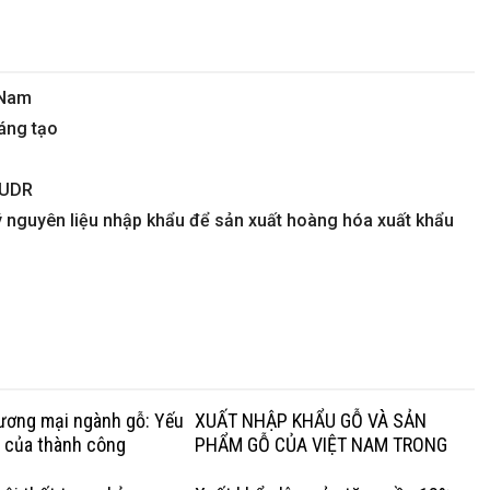
 Nam
sáng tạo
EUDR
 nguyên liệu nhập khẩu để sản xuất hoàng hóa xuất khẩu
hương mại ngành gỗ: Yếu
XUẤT NHẬP KHẨU GỖ VÀ SẢN
g của thành công
PHẨM GỖ CỦA VIỆT NAM TRONG
QUÝ I NĂM 2020