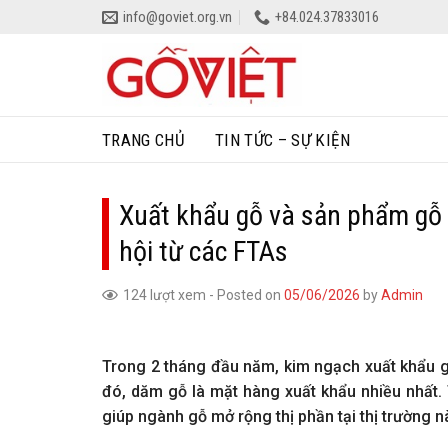
Skip
info@goviet.org.vn
+84.024.37833016
to
content
TRANG CHỦ
TIN TỨC – SỰ KIỆN
Xuất khẩu gỗ và sản phẩm gỗ 
hội từ các FTAs
124 lượt xem
-
Posted on
05/06/2026
by
Admin
Trong 2 tháng đầu năm, kim ngạch xuất khẩu g
đó, dăm gỗ là mặt hàng xuất khẩu nhiều nhất.
giúp ngành gỗ mở rộng thị phần tại thị trường n