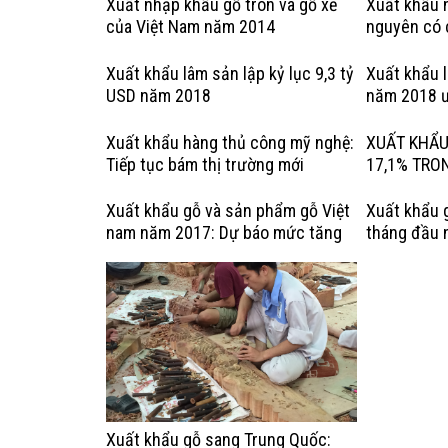
Xuất nhập khẩu gỗ tròn và gỗ xẻ
Xuất khẩu n
của Việt Nam năm 2014
nguyên có 
hợp pháp: 
Kỳ
Xuất khẩu lâm sản lập kỷ lục 9,3 tỷ
Xuất khẩu 
USD năm 2018
năm 2018 ư
Xuất khẩu hàng thủ công mỹ nghệ:
XUẤT KHẨU
Tiếp tục bám thị trường mới
17,1% TRO
Xuất khẩu gỗ và sản phẩm gỗ Việt
Xuất khẩu 
nam năm 2017: Dự báo mức tăng
tháng đầu 
trưởng chậm lại
tiêu tăng t
Xuất khẩu gỗ sang Trung Quốc: