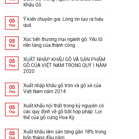
Khẩu Gỗ
Ý kiến chuyên gia: Lòng tin tạo ra hiệu
05
quả
Th6
Xúc tiến thương mại ngành gỗ: Yếu tố
05
nền tảng của thành công
Th6
XUẤT NHẬP KHẨU GỖ VÀ SẢN PHẨM
05
GỖ CỦA VIỆT NAM TRONG QUÝ I NĂM
Th6
2020
Xuất nhập khẩu gỗ tròn và gỗ xẻ của
05
Việt Nam năm 2014
Th6
Xuất khẩu nội thất trong kỷ nguyên có
05
các quy định về gỗ bất hợp pháp: Lợi
Th6
thế của gỗ cứng Hoa Kỳ
Xuất khẩu lâm sản tăng gần 18% trong
05
bốn tháng đầu năm
Th6