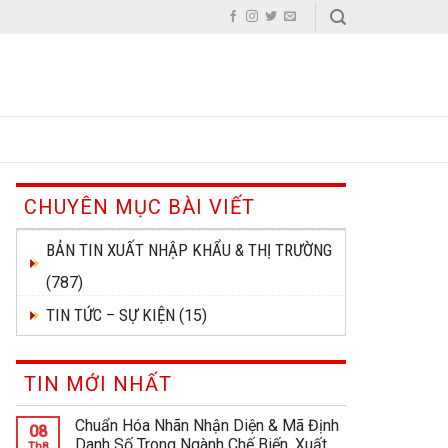
CHUYÊN MỤC BÀI VIẾT
BẢN TIN XUẤT NHẬP KHẨU & THỊ TRƯỜNG
(787)
TIN TỨC – SỰ KIỆN
(15)
TIN MỚI NHẤT
Chuẩn Hóa Nhãn Nhận Diện & Mã Định
08
Danh Số Trong Ngành Chế Biến, Xuất
Th8