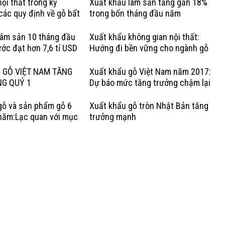
ội thất trong kỷ
Xuất khẩu lâm sản tăng gần 18%
các quy định về gỗ bất
trong bốn tháng đầu năm
Lợi thế của gỗ cứng Hoa
lâm sản 10 tháng đầu
Xuất khẩu không gian nội thất:
ớc đạt hơn 7,6 tỉ USD
Hướng đi bền vững cho ngành gỗ
Việt
 GỖ VIỆT NAM TĂNG
Xuất khẩu gỗ Việt Nam năm 2017:
NG QUÝ 1
Dự báo mức tăng trưởng chậm lại
gỗ và sản phẩm gỗ 6
Xuất khẩu gỗ tròn Nhật Bản tăng
năm:Lạc quan với mục
trưởng mạnh
rưởng