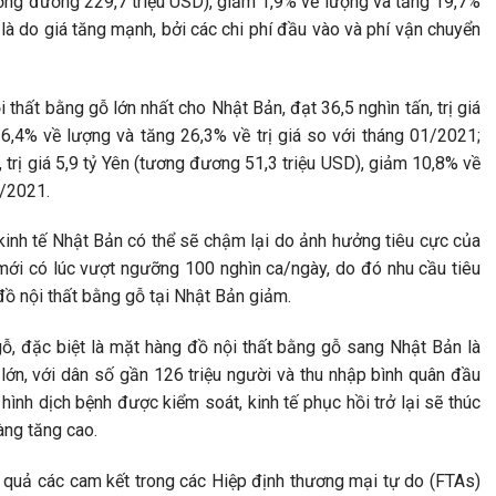
tương đương 229,7 triệu USD), giảm 1,9% về lượng và tăng 19,7%
 là do giá tăng mạnh, bởi các chi phí đầu vào và phí vận chuyển
 thất bằng gỗ lớn nhất cho Nhật Bản, đạt 36,5 nghìn tấn, trị giá
 6,4% về lượng và tăng 26,3% về trị giá so với tháng 01/2021;
, trị giá 5,9 tỷ Yên (tương đương 51,3 triệu USD), giảm 10,8% về
1/2021.
 kinh tế Nhật Bản có thể sẽ chậm lại do ảnh hưởng tiêu cực của
 mới có lúc vượt ngưỡng 100 nghìn ca/ngày, do đó nhu cầu tiêu
đồ nội thất bằng gỗ tại Nhật Bản giảm.
ỗ, đặc biệt là mặt hàng đồ nội thất bằng gỗ sang Nhật Bản là
ụ lớn, với dân số gần 126 triệu người và thu nhập bình quân đầu
ình dịch bệnh được kiểm soát, kinh tế phục hồi trở lại sẽ thúc
àng tăng cao.
 quả các cam kết trong các Hiệp định thương mại tự do (FTAs)