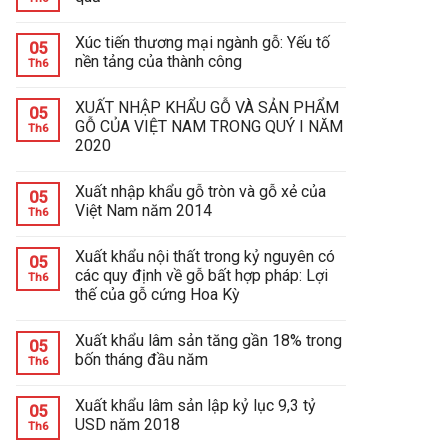
Xúc tiến thương mại ngành gỗ: Yếu tố
05
nền tảng của thành công
Th6
XUẤT NHẬP KHẨU GỖ VÀ SẢN PHẨM
05
GỖ CỦA VIỆT NAM TRONG QUÝ I NĂM
Th6
2020
Xuất nhập khẩu gỗ tròn và gỗ xẻ của
05
Việt Nam năm 2014
Th6
Xuất khẩu nội thất trong kỷ nguyên có
05
các quy định về gỗ bất hợp pháp: Lợi
Th6
thế của gỗ cứng Hoa Kỳ
Xuất khẩu lâm sản tăng gần 18% trong
05
bốn tháng đầu năm
Th6
Xuất khẩu lâm sản lập kỷ lục 9,3 tỷ
05
USD năm 2018
Th6