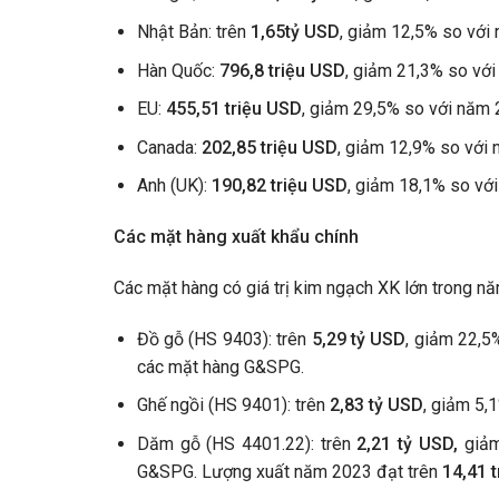
Nhật Bản: trên
1,65
t
ỷ
USD
, giảm 12,5% so với 
Hàn Quốc:
796,8 triệu
USD
, giảm 21,3% so vớ
EU:
455,51
triệu USD
, giảm 29,5% so với năm 
Canada:
202,85 triệu USD
, giảm 12,9% so với
Anh (UK):
190,82 triệu USD
, giảm 18,1% so vớ
Các mặt hàng xuất khẩu chính
Các mặt hàng có giá trị kim ngạch XK lớn trong 
Đồ gỗ (HS 9403): trên
5,29 t
ỷ USD
, giảm 22,5
các mặt hàng G&SPG.
Ghế ngồi (HS 9401): trên
2,83 t
ỷ USD
, giảm 5,
Dăm gỗ (HS 4401.22): trên
2,21 t
ỷ USD,
giảm
G&SPG. Lượng xuất năm 2023 đạt trên
14,41 t