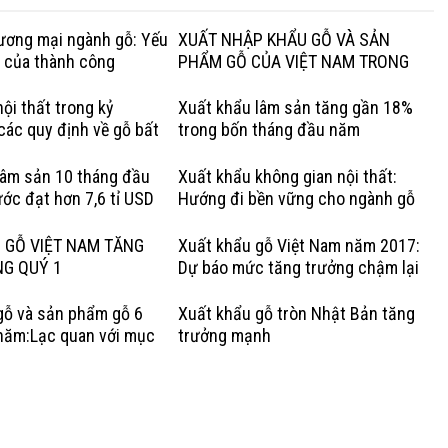
hương mại ngành gỗ: Yếu
XUẤT NHẬP KHẨU GỖ VÀ SẢN
g của thành công
PHẨM GỖ CỦA VIỆT NAM TRONG
QUÝ I NĂM 2020
ội thất trong kỷ
Xuất khẩu lâm sản tăng gần 18%
các quy định về gỗ bất
trong bốn tháng đầu năm
Lợi thế của gỗ cứng Hoa
lâm sản 10 tháng đầu
Xuất khẩu không gian nội thất:
ớc đạt hơn 7,6 tỉ USD
Hướng đi bền vững cho ngành gỗ
Việt
 GỖ VIỆT NAM TĂNG
Xuất khẩu gỗ Việt Nam năm 2017:
NG QUÝ 1
Dự báo mức tăng trưởng chậm lại
gỗ và sản phẩm gỗ 6
Xuất khẩu gỗ tròn Nhật Bản tăng
năm:Lạc quan với mục
trưởng mạnh
rưởng