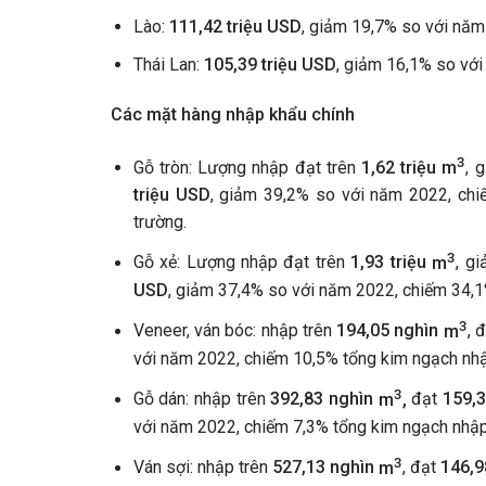
Lào:
111,42 triệu USD
, giảm 19,7% so với năm
Thái Lan:
105,39 triệu USD
, giảm 16,1% so vớ
Các mặt hàng nhập khẩu chính
3
Gỗ tròn: Lượng nhập đạt trên
1,62 triệu
m
, 
triệu USD
, giảm 39,2% so với năm 2022, chi
trường.
3
Gỗ xẻ: Lượng nhập đạt trên
1,93 triệu
m
, g
USD
, giảm 37,4% so với năm 2022, chiếm 34,1
3
Veneer, ván bóc: nhập trên
194,05 nghìn
m
, 
với năm 2022, chiếm 10,5% tổng kim ngạch nhậ
3
Gỗ dán: nhập trên
392,83 nghìn
m
,
đạt
159,3
với năm 2022, chiếm 7,3% tổng kim ngạch nhậ
3
Ván sợi: nhập trên
527,13 nghìn
m
, đạt
146,9