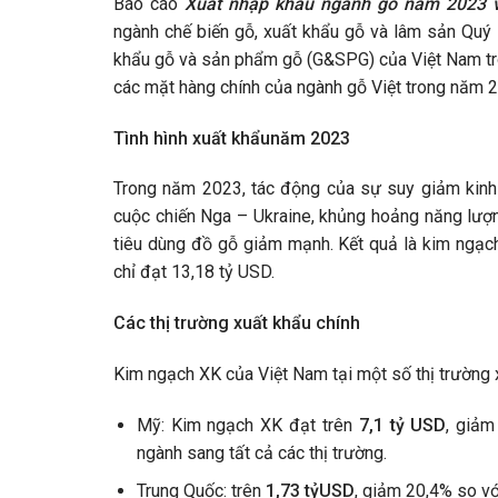
Báo cáo
Xuất nhập khẩu ngành gỗ năm 2023 
ngành chế biến gỗ, xuất khẩu gỗ và lâm sản Quý 
khẩu gỗ và sản phẩm gỗ (G&SPG) của Việt Nam tr
các mặt hàng chính của ngành gỗ Việt trong năm 
Tình hình xuất khẩu
năm 2023
Trong năm 2023, tác động của sự suy giảm kinh t
cuộc chiến Nga – Ukraine, khủng hoảng năng lượn
tiêu dùng đồ gỗ giảm mạnh. Kết quả là kim ngạ
chỉ đạt 13,18 tỷ USD.
Các thị trường xuất khẩu chính
Kim ngạch XK của Việt Nam tại một số thị trường 
Mỹ: Kim ngạch XK đạt trên
7,1
t
ỷ
USD
, giảm
ngành sang tất cả các thị trường.
Trung Quốc: trên
1,73
t
ỷ
USD
, giảm 20,4% so v