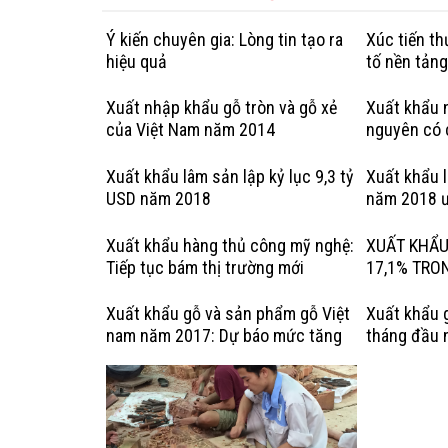
Ý kiến chuyên gia: Lòng tin tạo ra
Xúc tiến t
hiệu quả
tố nền tản
Xuất nhập khẩu gỗ tròn và gỗ xẻ
Xuất khẩu n
của Việt Nam năm 2014
nguyên có 
hợp pháp: 
Kỳ
Xuất khẩu lâm sản lập kỷ lục 9,3 tỷ
Xuất khẩu 
USD năm 2018
năm 2018 ư
Xuất khẩu hàng thủ công mỹ nghệ:
XUẤT KHẨU
Tiếp tục bám thị trường mới
17,1% TRO
Xuất khẩu gỗ và sản phẩm gỗ Việt
Xuất khẩu 
nam năm 2017: Dự báo mức tăng
tháng đầu 
trưởng chậm lại
tiêu tăng t