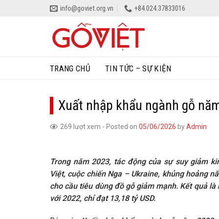
Skip
info@goviet.org.vn
+84.024.37833016
to
content
TRANG CHỦ
TIN TỨC – SỰ KIỆN
Xuất nhập khẩu ngành gỗ nă
269 lượt xem
-
Posted on
05/06/2026
by
Admin
Trong năm 2023, tác động của sự suy giảm kin
Việt, cuộc chiến Nga – Ukraine, khủng hoảng năn
cho cầu tiêu dùng đồ gỗ giảm mạnh. Kết quả l
với 2022, chỉ đạt 13,18 tỷ USD.