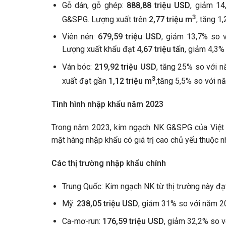
Gỗ dán, gỗ ghép:
888,88 triệu USD
, giảm 14
3
G&SPG. Lượng xuất trên
2,77 triệu
m
, tăng 1
Viên nén:
679,59 triệu USD
, giảm 13,7% so 
Lượng xuất khẩu đạt
4,67 triệu tấn
, giảm 4,3%
Ván bóc:
219,92 triệu USD
, tăng 25% so với 
3
xuất đạt gần
1,12 triệu
m
,tăng 5,5% so với n
Tình hình
nhập khẩu năm 2023
Trong năm 2023, kim ngạch NK G&SPG của Việt 
mặt hàng nhập khẩu có giá trị cao chủ yếu thuộc 
Các thị trường nhập khẩu chính
Trung Quốc: Kim ngạch NK từ thị trường này đ
Mỹ:
238,05 triệu USD
, giảm 31% so với năm 2
Ca-mơ-run:
176,59 triệu USD
, giảm 32,2% so 