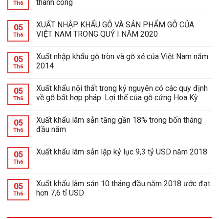
thành công
Th6
XUẤT NHẬP KHẨU GỖ VÀ SẢN PHẨM GỖ CỦA
05
VIỆT NAM TRONG QUÝ I NĂM 2020
Th6
Xuất nhập khẩu gỗ tròn và gỗ xẻ của Việt Nam năm
05
2014
Th6
Xuất khẩu nội thất trong kỷ nguyên có các quy định
05
về gỗ bất hợp pháp: Lợi thế của gỗ cứng Hoa Kỳ
Th6
Xuất khẩu lâm sản tăng gần 18% trong bốn tháng
05
đầu năm
Th6
Xuất khẩu lâm sản lập kỷ lục 9,3 tỷ USD năm 2018
05
Th6
Xuất khẩu lâm sản 10 tháng đầu năm 2018 ước đạt
05
hơn 7,6 tỉ USD
Th6