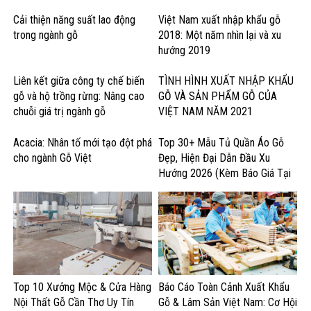
về chính sách
Cải thiện năng suất lao động
Việt Nam xuất nhập khẩu gỗ
trong ngành gỗ
2018: Một năm nhìn lại và xu
hướng 2019
Liên kết giữa công ty chế biến
TÌNH HÌNH XUẤT NHẬP KHẨU
gỗ và hộ trồng rừng: Nâng cao
GỖ VÀ SẢN PHẨM GỖ CỦA
chuỗi giá trị ngành gỗ
VIỆT NAM NĂM 2021
Acacia: Nhân tố mới tạo đột phá
Top 30+ Mẫu Tủ Quần Áo Gỗ
cho ngành Gỗ Việt
Đẹp, Hiện Đại Dẫn Đầu Xu
Hướng 2026 (Kèm Báo Giá Tại
Xưởng)
Top 10 Xưởng Mộc & Cửa Hàng
Báo Cáo Toàn Cảnh Xuất Khẩu
Nội Thất Gỗ Cần Thơ Uy Tín
Gỗ & Lâm Sản Việt Nam: Cơ Hội