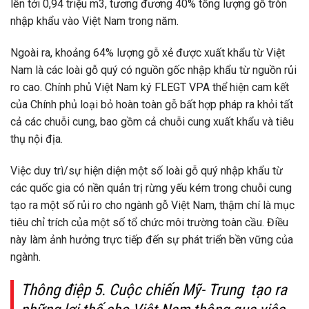
lên tới 0,94 triệu m3, tương đương 40% tổng lượng gỗ tròn
nhập khẩu vào Việt Nam trong năm.
Ngoài ra, khoảng 64% lượng gỗ xẻ được xuất khẩu từ Việt
Nam là các loài gỗ quý có nguồn gốc nhập khẩu từ nguồn rủi
ro cao. Chính phủ Việt Nam ký FLEGT VPA thể hiện cam kết
của Chính phủ loại bỏ hoàn toàn gỗ bất hợp pháp ra khỏi tất
cả các chuỗi cung, bao gồm cả chuỗi cung xuất khẩu và tiêu
thụ nội địa.
Việc duy trì/sự hiện diện một số loài gỗ quý nhập khẩu từ
các quốc gia có nền quản trị rừng yếu kém trong chuỗi cung
tạo ra một số rủi ro cho ngành gỗ Việt Nam, thậm chí là mục
tiêu chỉ trích của một số tổ chức môi trường toàn cầu. Điều
này làm ảnh hưởng trực tiếp đến sự phát triển bền vững của
ngành.
Thông điệp 5. Cuộc chiến Mỹ- Trung tạo ra