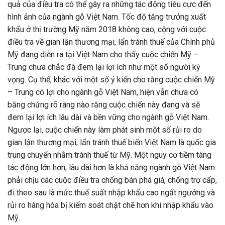
quả của điều tra có thể gây ra những tác động tiêu cực đến
hình ảnh của ngành gỗ Việt Nam. Tốc độ tăng trưởng xuất
khẩu ở thị trường Mỹ năm 2018 không cao, cộng với cuộc
điều tra về gian lận thương mại, lẩn tránh thuế của Chính phủ
Mỹ đang diễn ra tại Việt Nam cho thấy cuộc chiến Mỹ –
Trung chưa chắc đã đem lại lợi ích như một số người kỳ
vọng. Cụ thể, khác với một số ý kiến cho rằng cuộc chiến Mỹ
– Trung có lợi cho ngành gỗ Việt Nam, hiện vẫn chưa có
bằng chứng rõ ràng nào rằng cuộc chiến này đang và sẽ
đem lại lợi ích lâu dài và bền vững cho ngành gỗ Việt Nam.
Ngược lại, cuộc chiến này làm phát sinh một số rủi ro do
gian lận thương mại, lẩn tránh thuế biến Việt Nam là quốc gia
trung chuyển nhằm tránh thuế từ Mỹ. Một nguy cơ tiềm tàng
tác động lớn hơn, lâu dài hơn là khả năng ngành gỗ Việt Nam
phải chịu các cuộc điều tra chống bán phá giá, chống trợ cấp,
đi theo sau là mức thuế suất nhập khẩu cao ngất ngưởng và
rủi ro hàng hóa bị kiểm soát chặt chẽ hơn khi nhập khẩu vào
Mỹ.