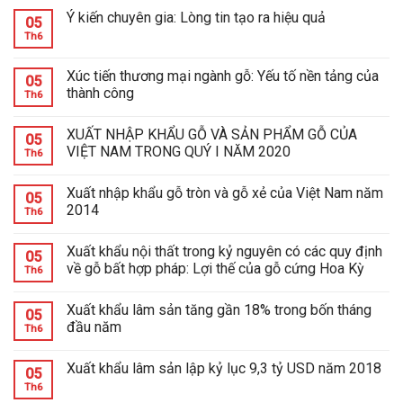
Ý kiến chuyên gia: Lòng tin tạo ra hiệu quả
05
Th6
Xúc tiến thương mại ngành gỗ: Yếu tố nền tảng của
05
thành công
Th6
XUẤT NHẬP KHẨU GỖ VÀ SẢN PHẨM GỖ CỦA
05
VIỆT NAM TRONG QUÝ I NĂM 2020
Th6
Xuất nhập khẩu gỗ tròn và gỗ xẻ của Việt Nam năm
05
2014
Th6
Xuất khẩu nội thất trong kỷ nguyên có các quy định
05
về gỗ bất hợp pháp: Lợi thế của gỗ cứng Hoa Kỳ
Th6
Xuất khẩu lâm sản tăng gần 18% trong bốn tháng
05
đầu năm
Th6
Xuất khẩu lâm sản lập kỷ lục 9,3 tỷ USD năm 2018
05
Th6