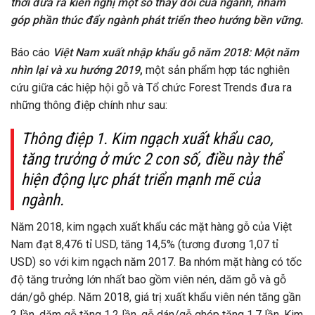
thời đưa ra kiến nghị một số thay đổi của ngành, nhằm
góp phần thúc đẩy ngành phát triển theo hướng bền vững.
Báo cáo
Việt Nam xuất nhập khẩu gỗ năm 2018: Một năm
nhìn lại và xu hướng 2019
,
một sản phẩm hợp tác nghiên
cứu giữa các hiệp hội gỗ và Tổ chức Forest Trends đưa ra
những thông điệp chính như sau:
Thông điệp 1. Kim ngạch xuất khẩu cao,
tăng trưởng ở mức 2 con số, điều này thể
hiện động lực phát triển mạnh mẽ của
ngành.
Năm 2018, kim ngạch xuất khẩu các mặt hàng gỗ của Việt
Nam đạt 8,476 tỉ USD, tăng 14,5% (tương đương 1,07 tỉ
USD) so với kim ngạch năm 2017. Ba nhóm mặt hàng có tốc
độ tăng trưởng lớn nhất bao gồm viên nén, dăm gỗ và gỗ
dán/gỗ ghép. Năm 2018, giá trị xuất khẩu viên nén tăng gần
2 lần, dăm gỗ tăng 1,2 lần, gỗ dán/gỗ ghép tăng 1,7 lần. Kim