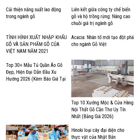
về chính sách
Cải thiện năng suất lao động
Liên kết giữa công ty chế biến
trong ngành gỗ
gỗ và hộ trồng rừng: Nâng cao
chuỗi giá trị ngành gỗ
TÌNH HÌNH XUẤT NHẬP KHẨU
Acacia: Nhân tố mới tạo đột phá
GỖ VÀ SẢN PHẨM GỖ CỦA
cho ngành Gỗ Việt
VIỆT NAM NĂM 2021
Top 30+ Mẫu Tủ Quần Áo Gỗ
Đẹp, Hiện Đại Dẫn Đầu Xu
Hướng 2026 (Kèm Báo Giá Tại
Xưởng)
Top 10 Xưởng Mộc & Cửa Hàng
Nội Thất Gỗ Cần Thơ Uy Tín
Nhất (Bảng Giá 2026)
Hinoki loại cây đại diện cho
thực vật của Nhật Bản