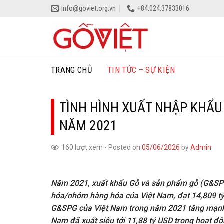
Skip
info@goviet.org.vn
+84.024.37833016
to
content
TRANG CHỦ
TIN TỨC – SỰ KIỆN
TÌNH HÌNH XUẤT NHẬP KHẨU
NĂM 2021
160 lượt xem
-
Posted on
05/06/2026
by
Admin
Năm 2021, xuất khẩu Gỗ và sản phẩm gỗ (G&SPG)
hóa/nhóm hàng hóa của Việt Nam, đạt 14,809 tỷ
G&SPG của Việt Nam trong năm 2021 tăng mạnh, đ
Nam đã xuất siêu tới 11,88 tỷ USD trong hoạt 