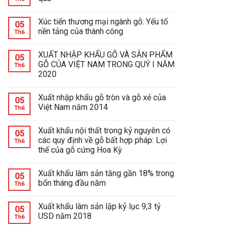
Xúc tiến thương mại ngành gỗ: Yếu tố
05
nền tảng của thành công
Th6
XUẤT NHẬP KHẨU GỖ VÀ SẢN PHẨM
05
GỖ CỦA VIỆT NAM TRONG QUÝ I NĂM
Th6
2020
Xuất nhập khẩu gỗ tròn và gỗ xẻ của
05
Việt Nam năm 2014
Th6
Xuất khẩu nội thất trong kỷ nguyên có
05
các quy định về gỗ bất hợp pháp: Lợi
Th6
thế của gỗ cứng Hoa Kỳ
Xuất khẩu lâm sản tăng gần 18% trong
05
bốn tháng đầu năm
Th6
Xuất khẩu lâm sản lập kỷ lục 9,3 tỷ
05
USD năm 2018
Th6