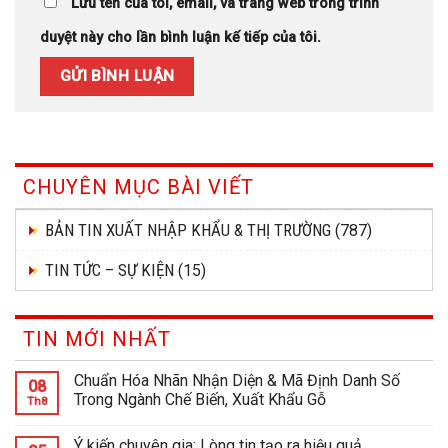
Lưu tên của tôi, email, và trang web trong trình
duyệt này cho lần bình luận kế tiếp của tôi.
CHUYÊN MỤC BÀI VIẾT
BẢN TIN XUẤT NHẬP KHẨU & THỊ TRƯỜNG
(787)
TIN TỨC – SỰ KIỆN
(15)
TIN MỚI NHẤT
Chuẩn Hóa Nhãn Nhận Diện & Mã Định Danh Số
08
Trong Ngành Chế Biến, Xuất Khẩu Gỗ
Th8
Ý kiến chuyên gia: Lòng tin tạo ra hiệu quả