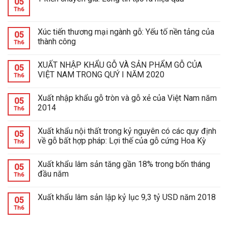
05
Th6
Xúc tiến thương mại ngành gỗ: Yếu tố nền tảng của
05
thành công
Th6
XUẤT NHẬP KHẨU GỖ VÀ SẢN PHẨM GỖ CỦA
05
VIỆT NAM TRONG QUÝ I NĂM 2020
Th6
Xuất nhập khẩu gỗ tròn và gỗ xẻ của Việt Nam năm
05
2014
Th6
Xuất khẩu nội thất trong kỷ nguyên có các quy định
05
về gỗ bất hợp pháp: Lợi thế của gỗ cứng Hoa Kỳ
Th6
Xuất khẩu lâm sản tăng gần 18% trong bốn tháng
05
đầu năm
Th6
Xuất khẩu lâm sản lập kỷ lục 9,3 tỷ USD năm 2018
05
Th6