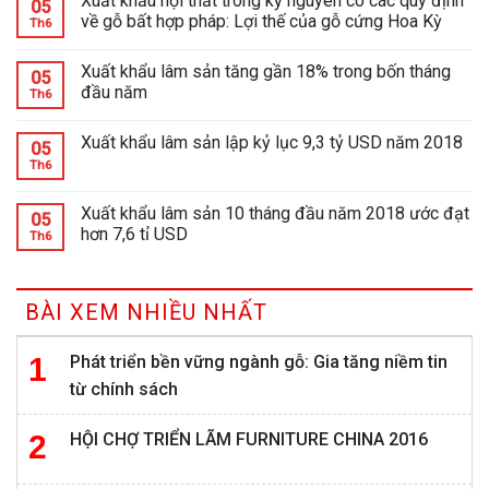
Xuất khẩu nội thất trong kỷ nguyên có các quy định
05
về gỗ bất hợp pháp: Lợi thế của gỗ cứng Hoa Kỳ
Th6
Xuất khẩu lâm sản tăng gần 18% trong bốn tháng
05
đầu năm
Th6
Xuất khẩu lâm sản lập kỷ lục 9,3 tỷ USD năm 2018
05
Th6
Xuất khẩu lâm sản 10 tháng đầu năm 2018 ước đạt
05
hơn 7,6 tỉ USD
Th6
BÀI XEM NHIỀU NHẤT
Phát triển bền vững ngành gỗ: Gia tăng niềm tin
từ chính sách
HỘI CHỢ TRIỂN LÃM FURNITURE CHINA 2016