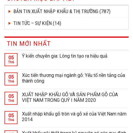
BẢN TIN XUẤT NHẬP KHẨU & THỊ TRƯỜNG
(787)
TIN TỨC – SỰ KIỆN
(14)
TIN MỚI NHẤT
Ý kiến chuyên gia: Lòng tin tạo ra hiệu quả
05
Th6
Xúc tiến thương mại ngành gỗ: Yếu tố nền tảng của
05
thành công
Th6
XUẤT NHẬP KHẨU GỖ VÀ SẢN PHẨM GỖ CỦA
05
VIỆT NAM TRONG QUÝ I NĂM 2020
Th6
Xuất nhập khẩu gỗ tròn và gỗ xẻ của Việt Nam năm
05
2014
Th6