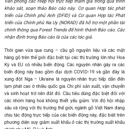
Văn phòng các Hiệp hội trực tiếp tham gia trong quá trình
khảo sát, soạn thảo Báo cáo này. Cơ quan Hợp tác phát
triển của Chính phủ Anh (DFID) và Cơ quan Hợp tác Phát
triển của Chính phủ Na Uy (NORAD) đã hỗ trợ một phần tài
chính thông qua Forest Trends để hình thành Báo cáo. Các
nhận định trong Báo cáo là của các tác giả.
Thời gian vừa qua cung – cầu gỗ nguyên liệu và các mặt
hàng gỗ trên thế giới đặc biệt tại các thị trường lớn như Hoa
Kỳ và EU có nhiều biến động. Các nguyên nhân gây ra các
biến động này bao gồm đại dịch COVID-19 và gần đây là
xung đột Nga – Ukraine là nguyên nhân trực tiếp dẫn đến
lạm phát cao ở nhiều quốc gia. Chi phí sản xuất, vận chuyển
và sinh hoạt trở nên đắt đỏ. Cầu tiêu dùng đặc biệt đối với
các nhóm hàng hoá không thiết yếu giảm. Với độ hội nhập
sâu và rộng với thị trường thế giới, ngành gỗ Việt Nam đang
chịu tác động trực tiếp của các biến động này, đặc biệt trên
phương diện suy giảm xuất khẩu ở các thị trường xuất khẩu