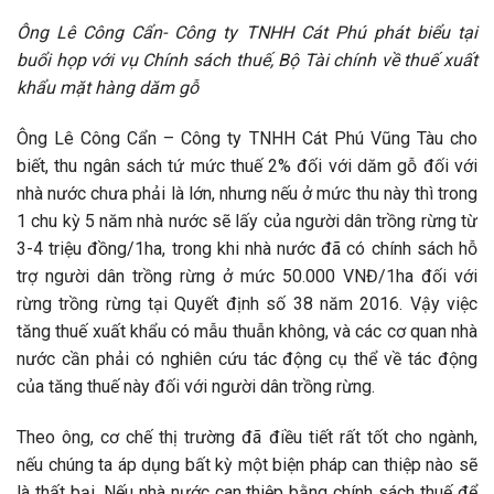
Ông Lê Công Cẩn- Công ty TNHH Cát Phú phát biểu tại
buổi họp với vụ Chính sách thuế, Bộ Tài chính về thuế xuất
khẩu mặt hàng dăm gỗ
Ông Lê Công Cẩn – Công ty TNHH Cát Phú Vũng Tàu cho
biết, thu ngân sách tứ mức thuế 2% đối với dăm gỗ đối với
nhà nước chưa phải là lớn, nhưng nếu ở mức thu này thì trong
1 chu kỳ 5 năm nhà nước sẽ lấy của người dân trồng rừng từ
3-4 triệu đồng/1ha, trong khi nhà nước đã có chính sách hỗ
trợ người dân trồng rừng ở mức 50.000 VNĐ/1ha đối với
rừng trồng rừng tại Quyết định số 38 năm 2016. Vậy việc
tăng thuế xuất khẩu có mẫu thuẫn không, và các cơ quan nhà
nước cần phải có nghiên cứu tác động cụ thể về tác động
của tăng thuế này đối với người dân trồng rừng.
Theo ông, cơ chế thị trường đã điều tiết rất tốt cho ngành,
nếu chúng ta áp dụng bất kỳ một biện pháp can thiệp nào sẽ
là thất bại. Nếu nhà nước can thiệp bằng chính sách thuế để