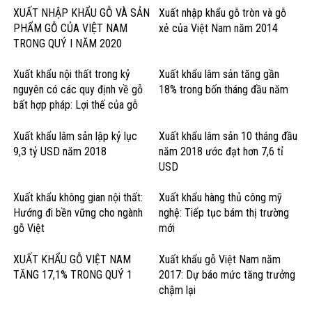
XUẤT NHẬP KHẨU GỖ VÀ SẢN
Xuất nhập khẩu gỗ tròn và gỗ
PHẨM GỖ CỦA VIỆT NAM
xẻ của Việt Nam năm 2014
TRONG QUÝ I NĂM 2020
Xuất khẩu nội thất trong kỷ
Xuất khẩu lâm sản tăng gần
nguyên có các quy định về gỗ
18% trong bốn tháng đầu năm
bất hợp pháp: Lợi thế của gỗ
cứng Hoa Kỳ
Xuất khẩu lâm sản lập kỷ lục
Xuất khẩu lâm sản 10 tháng đầu
9,3 tỷ USD năm 2018
năm 2018 ước đạt hơn 7,6 tỉ
USD
Xuất khẩu không gian nội thất:
Xuất khẩu hàng thủ công mỹ
Hướng đi bền vững cho ngành
nghệ: Tiếp tục bám thị trường
gỗ Việt
mới
XUẤT KHẨU GỖ VIỆT NAM
Xuất khẩu gỗ Việt Nam năm
TĂNG 17,1% TRONG QUÝ 1
2017: Dự báo mức tăng trưởng
chậm lại