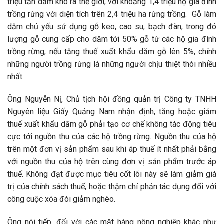
triệu tấn dăm khô ra thế giới, với khoảng 1,4 triệu hộ gia đình
trồng rừng với diện tích trên 2,4 triệu ha rừng trồng. Gỗ làm
dăm chủ yếu sử dụng gỗ keo, cao su, bạch đàn, trong đó
lượng gỗ cung cấp cho dăm tới 50% gỗ từ các hộ gia đình
trồng rừng, nếu tăng thuế xuất khẩu dăm gỗ lên 5%, chính
những người trồng rừng là những người chịu thiệt thòi nhiều
nhất.
Ông Nguyễn Nị, Chủ tịch hội đồng quản trị Công ty TNHH
Nguyên liệu Giấy Quảng Nam nhận định, tăng hoặc giảm
thuế xuất khẩu dăm gỗ phải tạo cơ chế không tác động tiêu
cực tới nguồn thu của các hộ trồng rừng. Nguồn thu của hộ
trên một đơn vị sản phẩm sau khi áp thuế ít nhất phải bằng
với nguồn thu của hộ trên cùng đơn vị sản phẩm trước áp
thuế. Không đạt được mục tiêu cốt lõi này sẽ làm giảm giá
trị của chính sách thuế, hoặc thậm chí phản tác dụng đối với
công cuộc xóa đói giảm nghèo.
Ông nói tiếp, đối với các mặt hàng nông nghiệp khác như