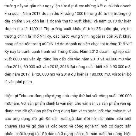
trường này và gần như ngay lập tức đạt được những kết quả kinh doanh
khả quan. Năm 2017 doanh thu khoảng 1000 tỉ trong đó từ thị trường nội
địa chiếm 35% còn lại là doanh thu từ xuất khẩu, và năm 2018 dự kiến
doanh thu là 1400 tỉ. Thị trường xuất khẩu đi trên 25 quốc gia, với thị
trường chính là Thổ Nhĩ Kỳ, các nước Vùng Vịnh, ngoài ra còn xuất khẩu
sang các nước trong aSEaN. Lý do doanh nghiệp chọn thị trường Thổ Nhĩ
Kỳ này là tránh cạnh tranh với Trung Quốc. Năm 2012 doanh nghiệp sản
xuất 6000 m3 ván ép, tăng lên gấp đối vào năm 2013 và 40.000 m3 vào
năm 2014, 60.000 m3 vào 2015, 2016 đạt công suất thiết kế là 90.000 m3,
đến năm 2017 là 120.000 m3 và 2018 dự kiến là 180.000 m3, với toàn bộ
là ván phủ phim.
Hiện tại Tekcom đang xây dựng nhà máy thứ hai với công suất 160.000
m3/năm. Với sản phẩm chính là ván nền cho ván sàn và sản phẩm ván ép
dùng cho đồ gồ. Sản phẩm ứng dụng làm vách ngăn, cốt cho cabinet, và
các ứng dụng đồ gỗ. Để sản xuất gỗ dán đòi hỏi rất nhiều hiểu biết
chuyên sâu về gỗ dán và các bước về công nghệ thì mới có được sản
phẩm chất lượng tốt. Gỗ dán có 3 dạng sản xuất: sản xuất thủ công: hiện