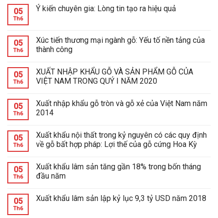
Ý kiến chuyên gia: Lòng tin tạo ra hiệu quả
05
Th6
Xúc tiến thương mại ngành gỗ: Yếu tố nền tảng của
05
thành công
Th6
XUẤT NHẬP KHẨU GỖ VÀ SẢN PHẨM GỖ CỦA
05
VIỆT NAM TRONG QUÝ I NĂM 2020
Th6
Xuất nhập khẩu gỗ tròn và gỗ xẻ của Việt Nam năm
05
2014
Th6
Xuất khẩu nội thất trong kỷ nguyên có các quy định
05
về gỗ bất hợp pháp: Lợi thế của gỗ cứng Hoa Kỳ
Th6
Xuất khẩu lâm sản tăng gần 18% trong bốn tháng
05
đầu năm
Th6
Xuất khẩu lâm sản lập kỷ lục 9,3 tỷ USD năm 2018
05
Th6