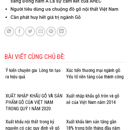
sang Đông nam Á Là sự cam kết của AHEC
Người tiêu dùng ưa chuộng đồ gỗ nội thất Việt Nam
Cần phát huy hết giá trị ngành Gỗ
BÀI VIẾT CÙNG CHỦ ĐỀ:
Ý kiến chuyên gia: Lòng tin tạo
Xúc tiến thương mại ngành gỗ:
ra hiệu quả
Yếu tố nền tảng của thành công
XUẤT NHẬP KHẨU GỖ VÀ SẢN
Xuất nhập khẩu gỗ tròn và gỗ
PHẨM GỖ CỦA VIỆT NAM
xẻ của Việt Nam năm 2014
TRONG QUÝ I NĂM 2020
Xuất khẩu nội thất trong kỷ
Xuất khẩu lâm sản tăng gần
nguyên có các quy định về gỗ
18% trong bốn tháng đầu năm