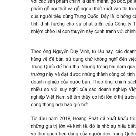
với các sản phẩm chính là dăm mảnh, gỗ bóc, pall
phẩm gỗ nội thất và gỗ ngoại thất xuất vào thị trư
của người tiêu dùng Trung Quốc. Đây là lỗ hổng 
tính định hướng cho sự phát triển của Công ty
nhiệm chèo lái con thuyền này cạnh tranh với chính
Theo ông Nguyễn Duy Vinh, từ lâu nay, các doan
hàng về để bán, sử dụng chứ không nghĩ đến việ
Trung Quốc để tiêu thụ. Nhưng trong hai năm qua
trường này và đạt được những thành công có tính n
doanh nghiệp của nước bạn. Theo ông, chính sách
nhiều so với suy nghĩ của các doanh nghiệp Việ
nghiệp Việt Nam sẽ tìm thấy cơ hội lớn ở thị trườ
căng thẳng hơn bao giờ hết.
Từ đầu năm 2018, Hoàng Phát đã xuất khẩu tới 
những giá trị lớn về kinh tế, đó là nhờ sự hiểu b
và thói quen tiêu dùng của người dân Trung Quốc