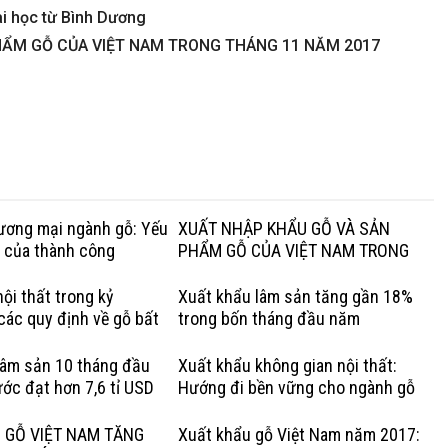
i học từ Bình Dương
HẨM GỖ CỦA VIỆT NAM TRONG THÁNG 11 NĂM 2017
hương mại ngành gỗ: Yếu
XUẤT NHẬP KHẨU GỖ VÀ SẢN
g của thành công
PHẨM GỖ CỦA VIỆT NAM TRONG
QUÝ I NĂM 2020
ội thất trong kỷ
Xuất khẩu lâm sản tăng gần 18%
các quy định về gỗ bất
trong bốn tháng đầu năm
Lợi thế của gỗ cứng Hoa
lâm sản 10 tháng đầu
Xuất khẩu không gian nội thất:
ớc đạt hơn 7,6 tỉ USD
Hướng đi bền vững cho ngành gỗ
Việt
 GỖ VIỆT NAM TĂNG
Xuất khẩu gỗ Việt Nam năm 2017: