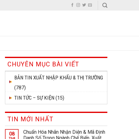
CHUYÊN MỤC BÀI VIẾT
BẢN TIN XUẤT NHẬP KHẨU & THỊ TRƯỜNG
(787)
TIN TỨC – SỰ KIỆN
(15)
TIN MỚI NHẤT
Chuẩn Hóa Nhãn Nhận Diện & Mã Định
08
Danh Số Trong Ngành Chế Biến, Xuất
Th8