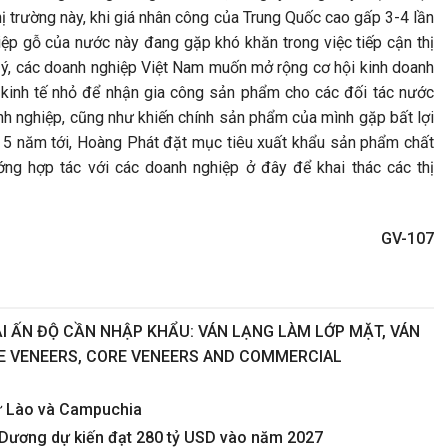
ị trường này, khi giá nhân công của Trung Quốc cao gấp 3-4 lần
iệp gỗ của nước này đang gặp khó khăn trong việc tiếp cận thị
ý, các doanh nghiệp Việt Nam muốn mở rộng cơ hội kinh doanh
ch kinh tế nhỏ để nhận gia công sản phẩm cho các đối tác nước
oanh nghiệp, cũng như khiến chính sản phẩm của mình gặp bất lợi
ng 5 năm tới, Hoàng Phát đặt mục tiêu xuất khẩu sản phẩm chất
ớng hợp tác với các doanh nghiệp ở đây để khai thác các thị
GV-107
ẠI ẤN ĐỘ CẦN NHẬP KHẨU: VÁN LẠNG LÀM LỚP MẶT, VÁN
ACE VENEERS, CORE VENEERS AND COMMERCIAL
từ Lào và Campuchia
h Dương dự kiến đạt 280 tỷ USD vào năm 2027