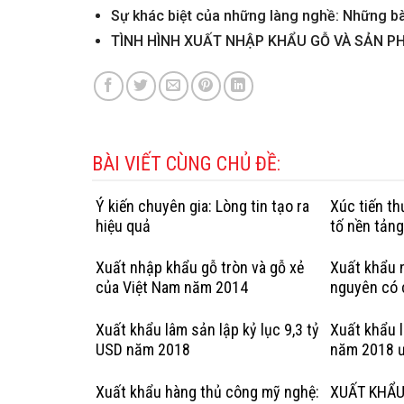
Sự khác biệt của những làng nghề: Những bà
TÌNH HÌNH XUẤT NHẬP KHẨU GỖ VÀ SẢN P
BÀI VIẾT CÙNG CHỦ ĐỀ:
Ý kiến chuyên gia: Lòng tin tạo ra
Xúc tiến t
hiệu quả
tố nền tản
Xuất nhập khẩu gỗ tròn và gỗ xẻ
Xuất khẩu n
của Việt Nam năm 2014
nguyên có 
hợp pháp: 
Kỳ
Xuất khẩu lâm sản lập kỷ lục 9,3 tỷ
Xuất khẩu 
USD năm 2018
năm 2018 ư
Xuất khẩu hàng thủ công mỹ nghệ:
XUẤT KHẨU