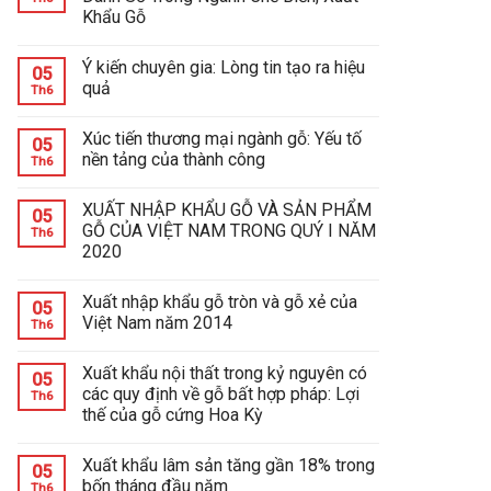
Khẩu Gỗ
Ý kiến chuyên gia: Lòng tin tạo ra hiệu
05
quả
Th6
Xúc tiến thương mại ngành gỗ: Yếu tố
05
nền tảng của thành công
Th6
XUẤT NHẬP KHẨU GỖ VÀ SẢN PHẨM
05
GỖ CỦA VIỆT NAM TRONG QUÝ I NĂM
Th6
2020
Xuất nhập khẩu gỗ tròn và gỗ xẻ của
05
Việt Nam năm 2014
Th6
Xuất khẩu nội thất trong kỷ nguyên có
05
các quy định về gỗ bất hợp pháp: Lợi
Th6
thế của gỗ cứng Hoa Kỳ
Xuất khẩu lâm sản tăng gần 18% trong
05
bốn tháng đầu năm
Th6