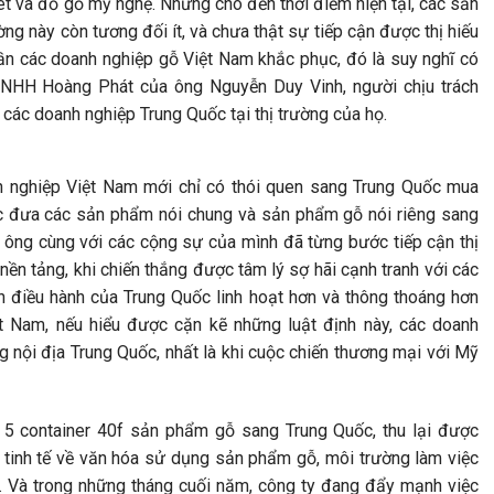
et và đồ gỗ mỹ nghệ. Nhưng cho đến thời điểm hiện tại, các sản
ờng này còn tương đối ít, và chưa thật sự tiếp cận được thị hiếu
cần các doanh nghiệp gỗ Việt Nam khắc phục, đó là suy nghĩ có
 TNHH Hoàng Phát của ông Nguyễn Duy Vinh, người chịu trách
 các doanh nghiệp Trung Quốc tại thị trường của họ.
h nghiệp Việt Nam mới chỉ có thói quen sang Trung Quốc mua
c đưa các sản phẩm nói chung và sản phẩm gỗ nói riêng sang
, ông cùng với các cộng sự của mình đã từng bước tiếp cận thị
ền tảng, khi chiến thắng được tâm lý sợ hãi cạnh tranh với các
 điều hành của Trung Quốc linh hoạt hơn và thông thoáng hơn
t Nam, nếu hiểu được cặn kẽ những luật định này, các doanh
ng nội địa Trung Quốc, nhất là khi cuộc chiến thương mại với Mỹ
5 container 40f sản phẩm gỗ sang Trung Quốc, thu lại được
iết tinh tế về văn hóa sử dụng sản phẩm gỗ, môi trường làm việc
. Và trong những tháng cuối năm, công ty đang đẩy mạnh việc