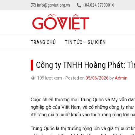
Skip
info@goviet.org.vn
+84.024.37833016
to
content
TRANG CHỦ
TIN TỨC – SỰ KIỆN
Công ty TNHH Hoàng Phát: Tìm
109 lượt xem
-
Posted on
05/06/2026
by
Admin
Cuộc chiến thương mại Trung Quốc và Mỹ vẫn đang
nghiệp gỗ của Việt Nam, và có những công ty như 
để tăng giá trị xuất khẩu vào thị trường rộng lớn nà
Trung Quốc là thị trường rộng lớn và giá trị xuất