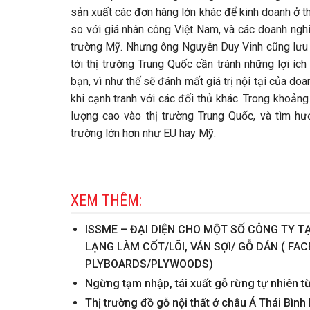
sản xuất các đơn hàng lớn khác để kinh doanh ở th
so với giá nhân công Việt Nam, và các doanh ngh
trường Mỹ. Nhưng ông Nguyễn Duy Vinh cũng lưu 
tới thị trường Trung Quốc cần tránh những lợi í
bạn, vì như thế sẽ đánh mất giá trị nội tại của d
khi cạnh tranh với các đối thủ khác. Trong khoả
lượng cao vào thị trường Trung Quốc, và tìm hư
trường lớn hơn như EU hay Mỹ.
XEM THÊM:
ISSME – ĐẠI DIỆN CHO MỘT SỐ CÔNG TY T
LẠNG LÀM CỐT/LÕI, VÁN SỢI/ GỖ DÁN ( F
PLYBOARDS/PLYWOODS)
Ngừng tạm nhập, tái xuất gỗ rừng tự nhiên 
Thị trường đồ gỗ nội thất ở châu Á Thái Bìn