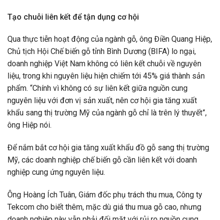
Tạo chuỗi liên kết để tận dụng cơ hội
Qua thực tiễn hoạt động của ngành gỗ, ông Điền Quang Hiệp,
Chủ tịch Hội Chế biến gỗ tỉnh Bình Dương (BIFA) lo ngại,
doanh nghiệp Việt Nam không có liên kết chuỗi về nguyên
liệu, trong khi nguyên liệu hiện chiếm tới 45% giá thành sản
phẩm. “Chính vì không có sự liên kết giữa nguồn cung
nguyên liệu với đơn vị sản xuất, nên cơ hội gia tăng xuất
khẩu sang thị trường Mỹ của ngành gỗ chỉ là trên lý thuyết”,
ông Hiệp nói.
Để nắm bắt cơ hội gia tăng xuất khẩu đồ gỗ sang thị trường
Mỹ, các doanh nghiệp chế biến gỗ cần liên kết với doanh
nghiệp cung ứng nguyên liệu.
Ông Hoàng Ích Tuân, Giám đốc phụ trách thu mua, Công ty
Tekcom cho biết thêm, mặc dù giá thu mua gỗ cao, nhưng
doanh nghiệp này vẫn phải đối mặt với rủi ro nguồn cung