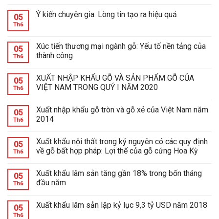
Ý kiến chuyên gia: Lòng tin tạo ra hiệu quả
05
Th6
Xúc tiến thương mại ngành gỗ: Yếu tố nền tảng của
05
thành công
Th6
XUẤT NHẬP KHẨU GỖ VÀ SẢN PHẨM GỖ CỦA
05
VIỆT NAM TRONG QUÝ I NĂM 2020
Th6
Xuất nhập khẩu gỗ tròn và gỗ xẻ của Việt Nam năm
05
2014
Th6
Xuất khẩu nội thất trong kỷ nguyên có các quy định
05
về gỗ bất hợp pháp: Lợi thế của gỗ cứng Hoa Kỳ
Th6
Xuất khẩu lâm sản tăng gần 18% trong bốn tháng
05
đầu năm
Th6
Xuất khẩu lâm sản lập kỷ lục 9,3 tỷ USD năm 2018
05
Th6