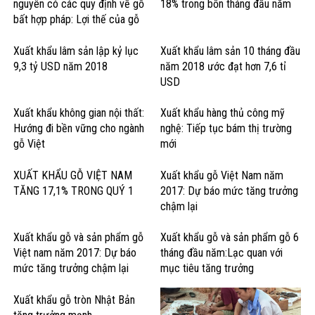
nguyên có các quy định về gỗ
18% trong bốn tháng đầu năm
bất hợp pháp: Lợi thế của gỗ
cứng Hoa Kỳ
Xuất khẩu lâm sản lập kỷ lục
Xuất khẩu lâm sản 10 tháng đầu
9,3 tỷ USD năm 2018
năm 2018 ước đạt hơn 7,6 tỉ
USD
Xuất khẩu không gian nội thất:
Xuất khẩu hàng thủ công mỹ
Hướng đi bền vững cho ngành
nghệ: Tiếp tục bám thị trường
gỗ Việt
mới
XUẤT KHẨU GỖ VIỆT NAM
Xuất khẩu gỗ Việt Nam năm
TĂNG 17,1% TRONG QUÝ 1
2017: Dự báo mức tăng trưởng
chậm lại
Xuất khẩu gỗ và sản phẩm gỗ
Xuất khẩu gỗ và sản phẩm gỗ 6
Việt nam năm 2017: Dự báo
tháng đầu năm:Lạc quan với
mức tăng trưởng chậm lại
mục tiêu tăng trưởng
Xuất khẩu gỗ tròn Nhật Bản