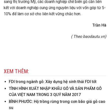
sang thị trường Mỹ, các doanh nghiệp chế biến gỗ cần liên
kết với doanh nghiệp cung ứng nguyên liệu với vốn góp từ 5-
10% để làm cơ sở cho liên kết vững chắc hơn.
Trần Hà
( Theo baodautu.vn)
XEM THÊM:
FDI trong ngành gỗ: Xây dựng hệ sinh thái FDI tốt
TÌNH HÌNH XUẤT NHẬP KHẨU GỖ VÀ SẢN PHẨM GỖ
CỦA VIỆT NAM TRONG 3 QUÝ NĂM 2017
BÌNH PHƯỚC: Hộ trồng rừng trong cơn bão giá gỗ cao
su