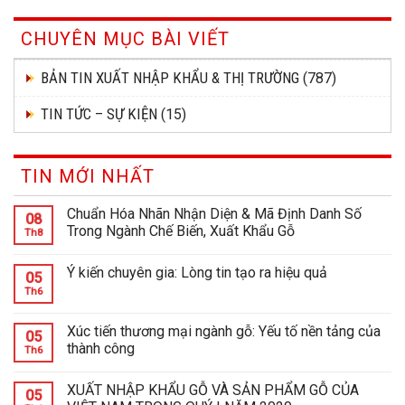
CHUYÊN MỤC BÀI VIẾT
BẢN TIN XUẤT NHẬP KHẨU & THỊ TRƯỜNG
(787)
TIN TỨC – SỰ KIỆN
(15)
TIN MỚI NHẤT
Chuẩn Hóa Nhãn Nhận Diện & Mã Định Danh Số
08
Trong Ngành Chế Biến, Xuất Khẩu Gỗ
Th8
Ý kiến chuyên gia: Lòng tin tạo ra hiệu quả
05
Th6
Xúc tiến thương mại ngành gỗ: Yếu tố nền tảng của
05
thành công
Th6
XUẤT NHẬP KHẨU GỖ VÀ SẢN PHẨM GỖ CỦA
05