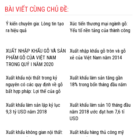
BÀI VIẾT CÙNG CHỦ ĐỀ:
Ý kiến chuyên gia: Lòng tin tạo
Xúc tiến thương mại ngành gỗ:
ra hiệu quả
Yếu tố nền tảng của thành công
XUẤT NHẬP KHẨU GỖ VÀ SẢN
Xuất nhập khẩu gỗ tròn và gỗ
PHẨM GỖ CỦA VIỆT NAM
xẻ của Việt Nam năm 2014
TRONG QUÝ I NĂM 2020
Xuất khẩu nội thất trong kỷ
Xuất khẩu lâm sản tăng gần
nguyên có các quy định về gỗ
18% trong bốn tháng đầu năm
bất hợp pháp: Lợi thế của gỗ
cứng Hoa Kỳ
Xuất khẩu lâm sản lập kỷ lục
Xuất khẩu lâm sản 10 tháng đầu
9,3 tỷ USD năm 2018
năm 2018 ước đạt hơn 7,6 tỉ
USD
Xuất khẩu không gian nội thất:
Xuất khẩu hàng thủ công mỹ