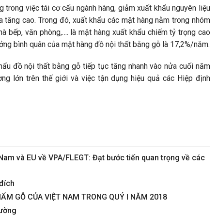
g trong việc tái cơ cấu ngành hàng, giảm xuất khẩu nguyên liệu
ia tăng cao. Trong đó, xuất khẩu các mặt hàng nằm trong nhóm
hà bếp, văn phòng,…. là mặt hàng xuất khẩu chiếm tỷ trọng cao
ưởng bình quân của mặt hàng đồ nội thất bằng gỗ là 17,2%/năm.
hẩu đồ nội thất bằng gỗ tiếp tục tăng nhanh vào nửa cuối năm
ng lớn trên thế giới và việc tận dụng hiệu quả các Hiệp định
 Nam và EU về VPA/FLEGT: Đạt bước tiến quan trọng về các
đích
HẨM GỖ CỦA VIỆT NAM TRONG QUÝ I NĂM 2018
rường