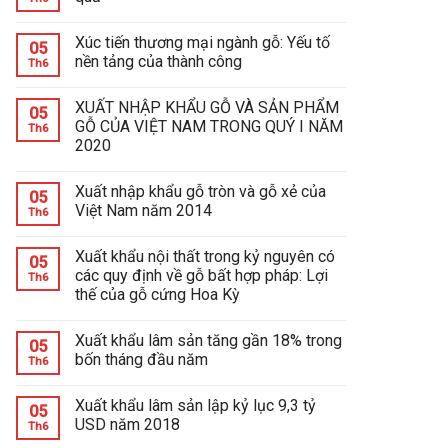
Xúc tiến thương mại ngành gỗ: Yếu tố
05
nền tảng của thành công
Th6
XUẤT NHẬP KHẨU GỖ VÀ SẢN PHẨM
05
GỖ CỦA VIỆT NAM TRONG QUÝ I NĂM
Th6
2020
Xuất nhập khẩu gỗ tròn và gỗ xẻ của
05
Việt Nam năm 2014
Th6
Xuất khẩu nội thất trong kỷ nguyên có
05
các quy định về gỗ bất hợp pháp: Lợi
Th6
thế của gỗ cứng Hoa Kỳ
Xuất khẩu lâm sản tăng gần 18% trong
05
bốn tháng đầu năm
Th6
Xuất khẩu lâm sản lập kỷ lục 9,3 tỷ
05
USD năm 2018
Th6