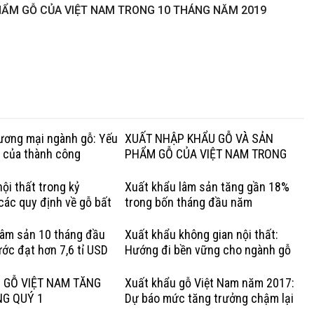
HẨM GỖ CỦA VIỆT NAM TRONG 10 THÁNG NĂM 2019
hương mại ngành gỗ: Yếu
XUẤT NHẬP KHẨU GỖ VÀ SẢN
g của thành công
PHẨM GỖ CỦA VIỆT NAM TRONG
QUÝ I NĂM 2020
ội thất trong kỷ
Xuất khẩu lâm sản tăng gần 18%
các quy định về gỗ bất
trong bốn tháng đầu năm
Lợi thế của gỗ cứng Hoa
lâm sản 10 tháng đầu
Xuất khẩu không gian nội thất:
ớc đạt hơn 7,6 tỉ USD
Hướng đi bền vững cho ngành gỗ
Việt
 GỖ VIỆT NAM TĂNG
Xuất khẩu gỗ Việt Nam năm 2017:
NG QUÝ 1
Dự báo mức tăng trưởng chậm lại