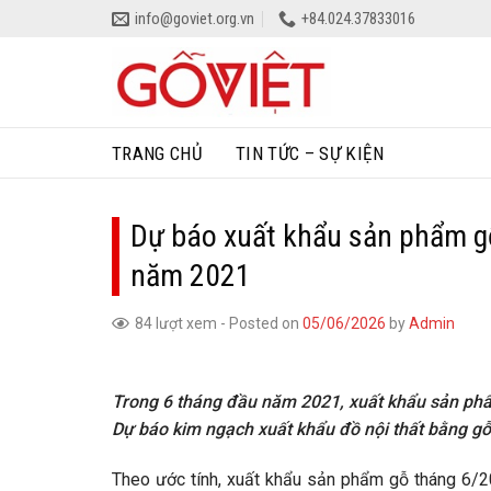
Skip
info@goviet.org.vn
+84.024.37833016
to
content
TRANG CHỦ
TIN TỨC – SỰ KIỆN
Dự báo xuất khẩu sản phẩm g
năm 2021
84 lượt xem
-
Posted on
05/06/2026
by
Admin
Trong 6 tháng đầu năm 2021, xuất khẩu sản phẩ
Dự báo kim ngạch xuất khẩu đồ nội thất bằng gỗ
Theo ước tính, xuất khẩu sản phẩm gỗ tháng 6/2