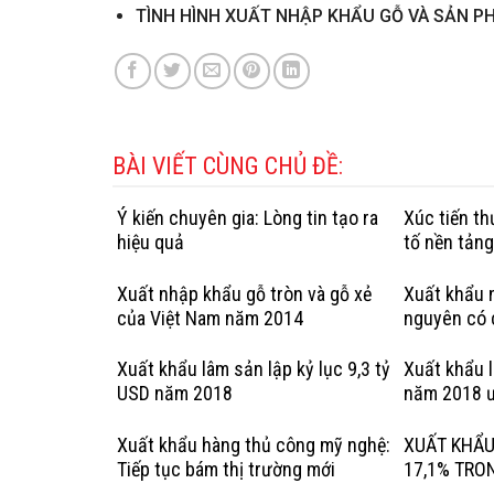
TÌNH HÌNH XUẤT NHẬP KHẨU GỖ VÀ SẢN P
BÀI VIẾT CÙNG CHỦ ĐỀ:
Ý kiến chuyên gia: Lòng tin tạo ra
Xúc tiến t
hiệu quả
tố nền tản
Xuất nhập khẩu gỗ tròn và gỗ xẻ
Xuất khẩu n
của Việt Nam năm 2014
nguyên có 
hợp pháp: 
Kỳ
Xuất khẩu lâm sản lập kỷ lục 9,3 tỷ
Xuất khẩu 
USD năm 2018
năm 2018 ư
Xuất khẩu hàng thủ công mỹ nghệ:
XUẤT KHẨU
Tiếp tục bám thị trường mới
17,1% TRO