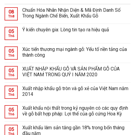
Chuẩn Hóa Nhãn Nhận Diện & Mã Định Danh Số
08
Trong Ngành Chế Biến, Xuất Khẩu Gỗ
Th8
Ý kiến chuyên gia: Lòng tin tạo ra hiệu quả
05
Th6
Xúc tiến thương mại ngành gỗ: Yếu tố nền tảng của
05
thành công
Th6
XUẤT NHẬP KHẨU GỖ VÀ SẢN PHẨM GỖ CỦA
05
VIỆT NAM TRONG QUÝ I NĂM 2020
Th6
Xuất nhập khẩu gỗ tròn và gỗ xẻ của Việt Nam năm
05
2014
Th6
Xuất khẩu nội thất trong kỷ nguyên có các quy định
05
về gỗ bất hợp pháp: Lợi thế của gỗ cứng Hoa Kỳ
Th6
Xuất khẩu lâm sản tăng gần 18% trong bốn tháng
05
đầu năm
Th6