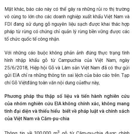
Mặt khác, báo cáo này có thể gây ra những rủi ro thị trường
vô cùng to lớn cho các doanh nghiệp xuất khẩu Việt Nam và
FDI đang sử dụng gỗ nguyên liệu sạch được khai thác hợp
pháp từ rừng có chứng chỉ quản lý rừng bền vững được các
tổ chức quốc tế công nhận.
Với những cáo buộc không phản ảnh đúng thực trạng tình
hình nhập khẩu gỗ từ Campuchia của Việt Nam, ngày
25/6/2018, Hiệp hội Gỗ và Lâm sản Việt Nam đã có thư gửi
gửi EIA chỉ ra những thông tin sai lệch của báo cáo trên. Tạp
chí Gỗ Việtđăng toàn văn nội dung củathư này,
Phương pháp thu thập số liệu và tiến hành nghiên cứu
của nhóm nghiên cứu EIA không chính xác, không mang
tính đại diện và thiếu hiểu biết về pháp luật và chính sách
của Việt Nam và Căm-pu-chia
3
Thông tin về 300.000 m
gỗ từ Căm-pu-chia được chính