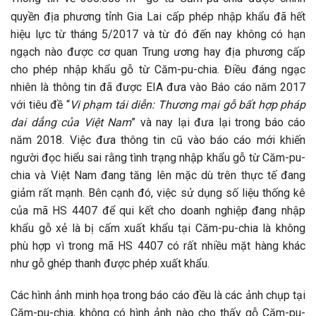
quyền địa phương tỉnh Gia Lai cấp phép nhập khẩu đã hết
hiệu lực từ tháng 5/2017 và từ đó đến nay không có hạn
ngạch nào được cơ quan Trung ương hay địa phương cấp
cho phép nhập khẩu gỗ từ Căm-pu-chia. Điều đáng ngạc
nhiên là thông tin đã được EIA đưa vào Báo cáo năm 2017
với tiêu đề “
Vi phạm tái diễn: Thương mại gỗ bất hợp pháp
dai dẳng của Việt Nam
” và nay lại đưa lại trong báo cáo
năm 2018. Việc đưa thông tin cũ vào báo cáo mới khiến
người đọc hiểu sai rằng tình trạng nhập khẩu gỗ từ Căm-pu-
chia và Việt Nam đang tăng lên mặc dù trên thực tế đang
giảm rất mạnh. Bên cạnh đó, việc sử dụng số liệu thống kê
của mã HS 4407 để qui kết cho doanh nghiệp đang nhập
khẩu gỗ xẻ là bị cấm xuất khẩu tại Căm-pu-chia là không
phù hợp vì trong mã HS 4407 có rất nhiều mặt hàng khác
như gỗ ghép thanh được phép xuất khẩu.
Các hình ảnh minh họa trong báo cáo đều là các ảnh chụp tại
Căm-pu-chia, không có hình ảnh nào cho thấy gỗ Căm-pu-