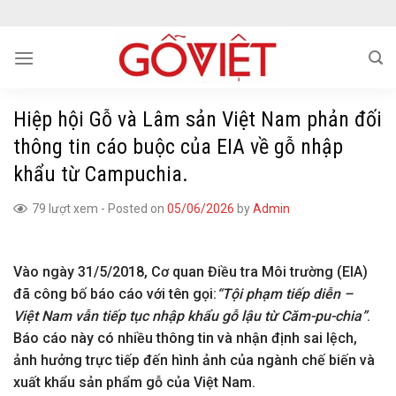
Skip
to
content
Hiệp hội Gỗ và Lâm sản Việt Nam phản đối
thông tin cáo buộc của EIA về gỗ nhập
khẩu từ Campuchia.
79 lượt xem
-
Posted on
05/06/2026
by
Admin
Vào ngày 31/5/2018, Cơ quan Điều tra Môi trường (EIA)
đã công bố báo cáo với tên gọi:
“
Tội
phạm tiếp diễn –
Việt
Nam vẫn tiếp tục nhập khẩu gỗ lậu từ
Căm-pu-
chia”
.
Báo cáo này có nhiều thông tin và nhận định sai lệch,
ảnh hưởng trực tiếp đến hình ảnh của ngành chế biến và
xuất khẩu sản phẩm gỗ của Việt Nam.