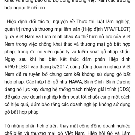
khẩu và thông báo cho Bộ Công thương Việt Nam các trường
hợp ngoại lệ nếu có.
Hiệp định đối tác tự nguyện về Thực thi luật lâm nghiệp,
quản trị rừng và thương mại lâm sản (Hiệp định VPA/FLEGT)
giữa Việt Nam và Liên minh châu Âu thể hiện nỗ lực của Việt
Nam trong việc chống khai thác và thương mại gỗ bất hợp
pháp, trong đó có việc quản lý và kiểm soát gỗ nhập khẩu.
Ngay sau khi hai bên kết thúc đàm phán Hiệp định
VPA/FLEGT vào tháng 5/2017, cộng đồng doanh nghiệp Việt
Nam đã ra tuyên bố chung cam kết không sử dụng gỗ bất
hợp pháp. Các hiệp hội gỗ như HAWA, Bình Định, Bình Dương
đang nỗ lực xây dựng hệ thống trách nhiệm giải trình (DDS)
để giúp các doanh nghiệp kiểm soát tốt chuỗi cung một cách
có hiệu quả, đảm bảo rằng các doanh nghiệp không sử dụng
gỗ bất hợp pháp.
Từ những phân tích ở trên, thay mặt cộng đồng doanh nghiệp
chế biến và thương mại gỗ Việt Nam, Hiệp hội Gỗ và Lâm