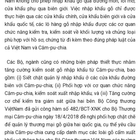
Nam không cho phép nhập khẩu gỗ qua đường mòn, lối mở,
cửa khẩu phụ qua biên giới. Việc nhập khẩu gỗ chỉ được
thực hiện qua các cửa khẩu chính, cửa khẩu biên giới và cửa
khẩu quốc tế, các lô hàng gỗ nhập khẩu được các cơ quan
chức năng kiểm tra, kiểm soát về khối lượng và chủng loại
phù hợp với hồ sơ, chứng từ đi kèm theo đúng pháp luật của
cả Việt Nam và Căm-pu-chia.
Các Bộ, ngành cũng có những biện pháp thiết thực nhằm
tăng cường kiểm soát gỗ nhập khẩu từ Căm-pu-chia, bao
gồm: (i) Siết chặt quản lý nhập khẩu ở các cửa khẩu đường
biên với Căm-pu-chia; (ii) Phối hợp với cơ quan chức năng
Căm-pu-chia, kiểm soát xuất nhập khẩu; và (iii) Tăng cường
cơ chế kiểm tra giám sát giữa hai bên. Bộ Công thương
ViệtNam đã gửi công hàm số 482/BCT-XNK cho Bộ Thương
mại Căm-pu-chia ngày 18/4/2018 đề nghị phối hợp chặt chẽ
để quản lý thương mại gỗ giữa hai quốc gia, cụ thể yêu cầu
phía Căm-pu-chia cung cấp danh mục các loài gỗ cấm xuất