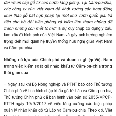
dài về ăn cắp gỗ từ các nước láng giềng. Tại Căm-pu-chia,
các công ty của Việt Nam đã khởi xướng các hoạt động
khai thác gỗ bất hợp pháp tại một khu vườn quốc gia, trả
tiền cho bộ đội biên phòng và kiểm lâm tham nhũng để
tránh những con mắt tò mò”
là sự quy chụp có dụng ý xấu,
làm xấu đi hình ảnh của Việt Nam và gây ảnh hưởng nghiêm
trọng đến mối quan hệ truyền thống hữu nghị giữa Việt Nam
và Căm-pu-chia.
Những nỗ lực của Chính phủ và doanh nghiệp Việt Nam
trong việc kiểm soát gỗ nhập khẩu từ Căm-pu-chia trong
thời gian qua
– Ngay sau khi Bộ Nông nghiệp và PTNT báo cáo Thủ tướng
Chính phủ về tình hình nhập khẩu gỗ từ Lào và Căm-pu-chia,
Thủ tướng Chính phủ đã ban hành văn bản số 2855/VPCP-
KTTH ngày 19/9/2017 về việc tăng cường các biện pháp
quản lý nhập khẩu gỗ từ Lào và Căm-pu-chia. Theo đó, Việt