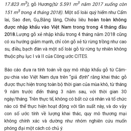
3
3
17.823 m
)
; gỗ Hương
(từ 5.591 m
năm 2017 xuống còn
3
151 m
trong 4 tháng 2018).
Một số loài quý hiếm như Cẩm
lai, Sao đen, Gụ,Bằng lăng, Chiêu liêu
hoàn toàn không
được nhập khẩu vào Việt Nam trong trong 4 tháng đầu
2018.
Lượng gỗ xẻ nhập khẩu trong 4 tháng năm 2018 cũng
có xu hướng giảm mạnh, chỉ còn gỗ xẻ từ rừng trồng như cao
su, điều, bạch đàn và một số loài gỗ từ rừng tự nhiên không
thuộc phụ lục I và II của Công ước CITES.
Báo cáo đưa ra tính toán về quy mô nhập khẩu gỗ từ Căm-
pu-chia vào Việt Nam dựa trên “giả định” rằng khai thác gỗ
được thực hiện trong toàn bộ thời gian của mùa khô, từ tháng
9 năm trước đến tháng 3 năm sau, với thời gian 30
ngày/tháng. Trên thực tế, không có bất cứ cá nhân và tổ chức
nào có thể thực hiện hoạt động với tần suất này, và do vậy
con số ước tính về lượng khai thác, quy mô thương mại
không chính xác và dường như nhóm nghiên cứu muốn
phóng đại một cách có chủ ý.