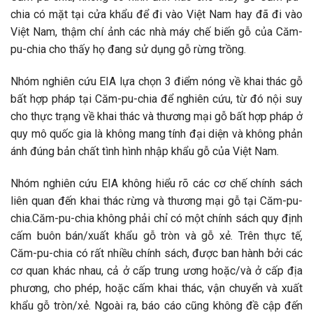
chia có mặt tại cửa khẩu để đi vào Việt Nam hay đã đi vào
Việt Nam, thậm chí ảnh các nhà máy chế biến gỗ của Căm-
pu-chia cho thấy họ đang sử dụng gỗ rừng trồng.
Nhóm nghiên cứu EIA lựa chọn 3 điểm nóng về khai thác gỗ
bất hợp pháp tại Căm-pu-chia để nghiên cứu, từ đó nội suy
cho thực trạng về khai thác và thương mại gỗ bất hợp pháp ở
quy mô quốc gia là không mang tính đại diện và không phản
ánh đúng bản chất tình hình nhập khẩu gỗ của Việt Nam.
Nhóm nghiên cứu EIA không hiểu rõ các cơ chế chính sách
liên quan đến khai thác rừng và thương mại gỗ tại Căm-pu-
chia.Căm-pu-chia không phải chỉ có một chính sách quy định
cấm buôn bán/xuất khẩu gỗ tròn và gỗ xẻ. Trên thực tế,
Căm-pu-chia có rất nhiều chính sách, được ban hành bởi các
cơ quan khác nhau, cả ở cấp trung ương hoặc/và ở cấp địa
phương, cho phép, hoặc cấm khai thác, vận chuyển và xuất
khẩu gỗ tròn/xẻ. Ngoài ra, báo cáo cũng không đề cập đến