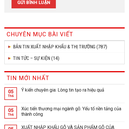
CHUYÊN MỤC BÀI VIẾT
BẢN TIN XUẤT NHẬP KHẨU & THỊ TRƯỜNG
(787)
TIN TỨC – SỰ KIỆN
(14)
TIN MỚI NHẤT
Ý kiến chuyên gia: Lòng tin tạo ra hiệu quả
05
Th6
Xúc tiến thương mại ngành gỗ: Yếu tố nền tảng của
05
thành công
Th6
XUẤT NHẬP KHẨU GỖ VÀ SẢN PHẨM GỖ CỦA