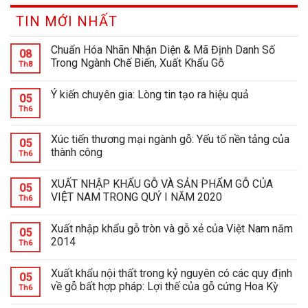
TIN MỚI NHẤT
Chuẩn Hóa Nhãn Nhận Diện & Mã Định Danh Số
08
Trong Ngành Chế Biến, Xuất Khẩu Gỗ
Th8
Ý kiến chuyên gia: Lòng tin tạo ra hiệu quả
05
Th6
Xúc tiến thương mại ngành gỗ: Yếu tố nền tảng của
05
thành công
Th6
XUẤT NHẬP KHẨU GỖ VÀ SẢN PHẨM GỖ CỦA
05
VIỆT NAM TRONG QUÝ I NĂM 2020
Th6
Xuất nhập khẩu gỗ tròn và gỗ xẻ của Việt Nam năm
05
2014
Th6
Xuất khẩu nội thất trong kỷ nguyên có các quy định
05
về gỗ bất hợp pháp: Lợi thế của gỗ cứng Hoa Kỳ
Th6