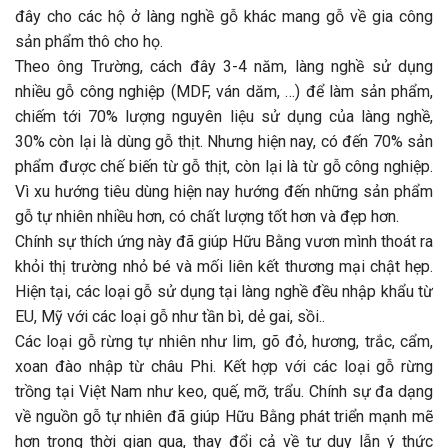
đây cho các hộ ở làng nghề gỗ khác mang gỗ về gia công
sản phẩm thô cho họ.
Theo ông Trường, cách đây 3-4 năm, làng nghề sử dụng
nhiều gỗ công nghiệp (MDF, ván dăm, …) để làm sản phẩm,
chiếm tới 70% lượng nguyên liệu sử dụng của làng nghề,
30% còn lại là dùng gỗ thịt. Nhưng hiện nay, có đến 70% sản
phẩm được chế biến từ gỗ thịt, còn lại là từ gỗ công nghiệp.
Vì xu hướng tiêu dùng hiện nay hướng đến những sản phẩm
gỗ tự nhiên nhiều hơn, có chất lượng tốt hơn và đẹp hơn.
Chính sự thích ứng này đã giúp Hữu Bằng vươn mình thoát ra
khỏi thị trường nhỏ bé và mối liên kết thương mại chật hẹp.
Hiện tại, các loại gỗ sử dụng tại làng nghề đều nhập khẩu từ
EU, Mỹ với các loại gỗ như tần bì, dẻ gai, sồi..
Các loại gỗ rừng tự nhiên như lim, gõ đỏ, hương, trắc, cẩm,
xoan đào nhập từ châu Phi. Kết hợp với các loại gỗ rừng
trồng tại Việt Nam như keo, quế, mỡ, trẩu. Chính sự đa dạng
về nguồn gỗ tự nhiên đã giúp Hữu Bằng phát triển mạnh mẽ
hơn trong thời gian qua, thay đổi cả về tư duy lẫn ý thức