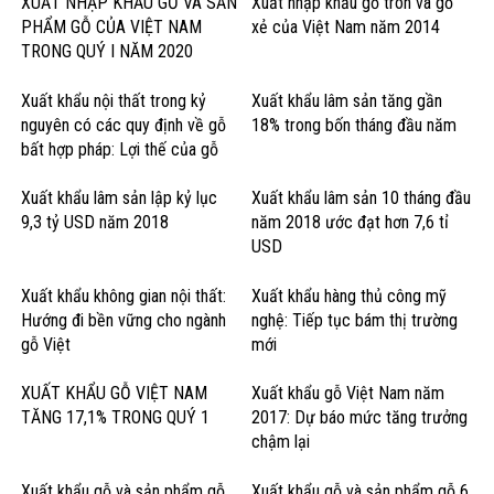
XUẤT NHẬP KHẨU GỖ VÀ SẢN
Xuất nhập khẩu gỗ tròn và gỗ
PHẨM GỖ CỦA VIỆT NAM
xẻ của Việt Nam năm 2014
TRONG QUÝ I NĂM 2020
Xuất khẩu nội thất trong kỷ
Xuất khẩu lâm sản tăng gần
nguyên có các quy định về gỗ
18% trong bốn tháng đầu năm
bất hợp pháp: Lợi thế của gỗ
cứng Hoa Kỳ
Xuất khẩu lâm sản lập kỷ lục
Xuất khẩu lâm sản 10 tháng đầu
9,3 tỷ USD năm 2018
năm 2018 ước đạt hơn 7,6 tỉ
USD
Xuất khẩu không gian nội thất:
Xuất khẩu hàng thủ công mỹ
Hướng đi bền vững cho ngành
nghệ: Tiếp tục bám thị trường
gỗ Việt
mới
XUẤT KHẨU GỖ VIỆT NAM
Xuất khẩu gỗ Việt Nam năm
TĂNG 17,1% TRONG QUÝ 1
2017: Dự báo mức tăng trưởng
chậm lại
Xuất khẩu gỗ và sản phẩm gỗ
Xuất khẩu gỗ và sản phẩm gỗ 6