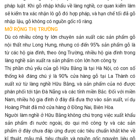
pháp luật. Khi gỗ nhập khẩu về làng nghề, cơ quan kiểm lâm
sẽ kiểm tra xác nhận lô gỗ đó hợp pháp, và hạn chế tối đã gỗ
nhập lậu, gỗ không có nguồn gốc rõ ràng.
MỞ RỘNG THỊ TRƯỜNG
Dù có nhiều công ty lớn chuyên sản xuất các sản phẩm gỗ
nội thất như Long Hưng, nhưng có đến 95% sản phẩm gỗ là
từ các hộ gia đình, theo ông Trường, nhiều hộ gia đình trong
làng nghề sản xuất ra sản phẩm còn lớn hơn công ty.
Thị phần chủ yếu của gỗ Hữu Bằng là tại Hà Nội, có con số
thống kê đáng chú ý là 90% cửa hàng gỗ tại La Thành có
xuất xứ từ làng nghề Hữu Bằng, và sản phẩm của nó được
phân phối tới tận Đà Nẵng và các tỉnh miền Bắc. Đối với miền
Nam, nhiều hộ gia đình ở đây đã đưa thợ vào sản xuất, ví dụ
Hoàng Phát đã mở cửa hàng ở Đồng Nai, Biên Hòa.
Người làm nghề ở Hữu Bằng không chú trọng việc xuất khẩu
sản phẩm đi nước ngoài, do qui mô công ty và các sản
phẩm ở đây chưa đáp ứng được các tiêu chuẩn khắt khe về
kĩ thuật, mẫu mã, tiêu chuẩn và nguồn gốc nguyên liệu gỗ