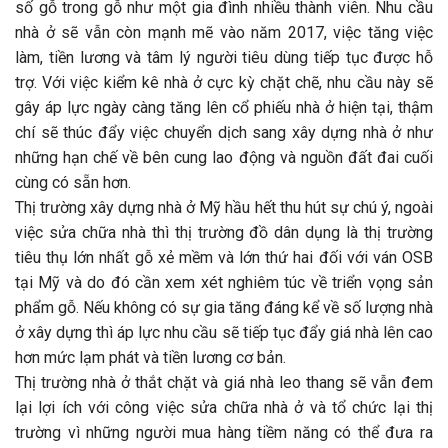
số gỗ trong gỗ như một gia đình nhiều thành viên. Nhu cầu
nhà ở sẽ vẫn còn mạnh mẽ vào năm 2017, việc tăng việc
làm, tiền lương và tâm lý người tiêu dùng tiếp tục được hỗ
trợ. Với việc kiểm kê nhà ở cực kỳ chặt chẽ, nhu cầu này sẽ
gây áp lực ngày càng tăng lên cổ phiếu nhà ở hiện tại, thậm
chí sẽ thúc đẩy việc chuyển dịch sang xây dựng nhà ở như
những hạn chế về bên cung lao động và nguồn đất đai cuối
cùng có sẵn hơn.
Thị trường xây dựng nhà ở Mỹ hầu hết thu hút sự chú ý, ngoài
việc sửa chữa nhà thì thị trường đồ dân dụng là thị trường
tiêu thụ lớn nhất gỗ xẻ mềm và lớn thứ hai đối với ván OSB
tại Mỹ và do đó cần xem xét nghiêm túc về triển vọng sản
phẩm gỗ. Nếu không có sự gia tăng đáng kể về số lượng nhà
ở xây dựng thì áp lực nhu cầu sẽ tiếp tục đẩy giá nhà lên cao
hơn mức lạm phát và tiền lương cơ bản.
Thị trường nhà ở thắt chặt và giá nhà leo thang sẽ vẫn đem
lại lợi ích với công việc sửa chữa nhà ở và tổ chức lại thị
trường vì những người mua hàng tiềm năng có thể đưa ra