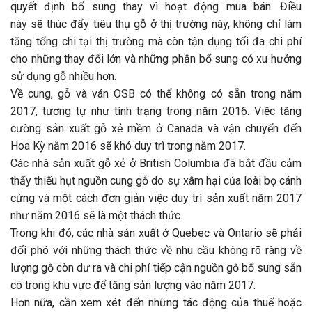
quyết định bổ sung thay vì hoạt động mua bán. Điều
này sẽ thúc đẩy tiêu thụ gỗ ở thị trường này, không chỉ làm
tăng tổng chi tại thị trường mà còn tận dụng tối đa chi phí
cho những thay đổi lớn và những phần bổ sung có xu hướng
sử dụng gỗ nhiều hơn.
Về cung, gỗ và ván OSB có thể không có sẵn trong năm
2017, tương tự như tình trạng trong năm 2016. Việc tăng
cường sản xuất gỗ xẻ mềm ở Canada và vận chuyển đến
Hoa Kỳ năm 2016 sẽ khó duy trì trong năm 2017.
Các nhà sản xuất gỗ xẻ ở British Columbia đã bắt đầu cảm
thấy thiếu hụt nguồn cung gỗ do sự xâm hại của loài bọ cánh
cứng và một cách đơn giản việc duy trì sản xuất năm 2017
như năm 2016 sẽ là một thách thức.
Trong khi đó, các nhà sản xuất ở Quebec và Ontario sẽ phải
đối phó với những thách thức về nhu cầu không rõ ràng về
lượng gỗ còn dư ra và chi phí tiếp cận nguồn gỗ bổ sung sẵn
có trong khu vực để tăng sản lượng vào năm 2017.
Hơn nữa, cần xem xét đến những tác động của thuế hoặc