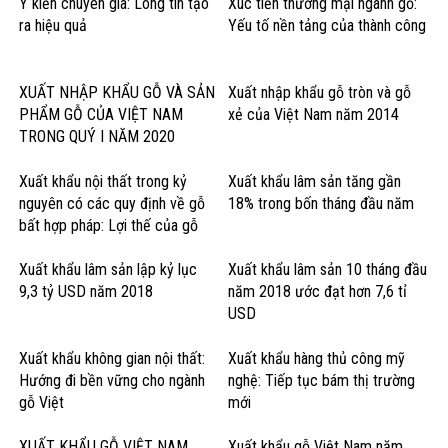
Ý kiến chuyên gia: Lòng tin tạo
Xúc tiến thương mại ngành gỗ:
ra hiệu quả
Yếu tố nền tảng của thành công
XUẤT NHẬP KHẨU GỖ VÀ SẢN
Xuất nhập khẩu gỗ tròn và gỗ
PHẨM GỖ CỦA VIỆT NAM
xẻ của Việt Nam năm 2014
TRONG QUÝ I NĂM 2020
Xuất khẩu nội thất trong kỷ
Xuất khẩu lâm sản tăng gần
nguyên có các quy định về gỗ
18% trong bốn tháng đầu năm
bất hợp pháp: Lợi thế của gỗ
cứng Hoa Kỳ
Xuất khẩu lâm sản lập kỷ lục
Xuất khẩu lâm sản 10 tháng đầu
9,3 tỷ USD năm 2018
năm 2018 ước đạt hơn 7,6 tỉ
USD
Xuất khẩu không gian nội thất:
Xuất khẩu hàng thủ công mỹ
Hướng đi bền vững cho ngành
nghệ: Tiếp tục bám thị trường
gỗ Việt
mới
XUẤT KHẨU GỖ VIỆT NAM
Xuất khẩu gỗ Việt Nam năm