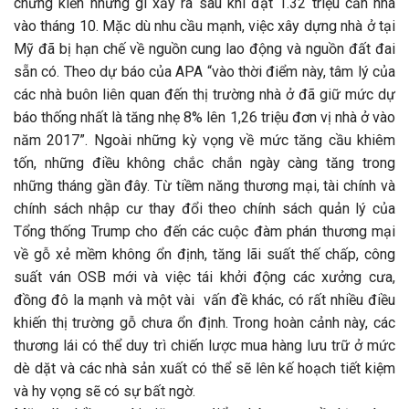
chứng kiến những gì xảy ra sau khi đạt 1.32 triệu căn nhà
vào tháng 10. Mặc dù nhu cầu mạnh, việc xây dựng nhà ở tại
Mỹ đã bị hạn chế về nguồn cung lao động và nguồn đất đai
sẵn có. Theo dự báo của APA “vào thời điểm này, tâm lý của
các nhà buôn liên quan đến thị trường nhà ở đã giữ mức dự
báo thống nhất là tăng nhẹ 8% lên 1,26 triệu đơn vị nhà ở vào
năm 2017”. Ngoài những kỳ vọng về mức tăng cầu khiêm
tốn, những điều không chắc chắn ngày càng tăng trong
những tháng gần đây. Từ tiềm năng thương mại, tài chính và
chính sách nhập cư thay đổi theo chính sách quản lý của
Tổng thống Trump cho đến các cuộc đàm phán thương mại
về gỗ xẻ mềm không ổn định, tăng lãi suất thế chấp, công
suất ván OSB mới và việc tái khởi động các xưởng cưa,
đồng đô la mạnh và một vài vấn đề khác, có rất nhiều điều
khiến thị trường gỗ chưa ổn định. Trong hoàn cảnh này, các
thương lái có thể duy trì chiến lược mua hàng lưu trữ ở mức
dè dặt và các nhà sản xuất có thể sẽ lên kế hoạch tiết kiệm
và hy vọng sẽ có sự bất ngờ.