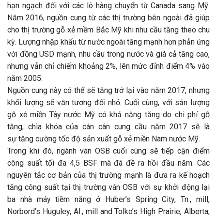
hạn ngạch đối với các lô hàng chuyển từ Canada sang Mỹ.
Năm 2016, nguồn cung từ các thị trường bên ngoài đã giúp
cho thị trường gỗ xẻ mềm Bắc Mỹ khi nhu cầu tăng theo chu
kỳ. Lượng nhập khẩu từ nước ngoài tăng mạnh hơn phản ứng
với đồng USD mạnh, nhu cầu trong nước và giá cả tăng cao,
nhưng vẫn chỉ chiếm khoảng 2%, lên mức đỉnh điểm 4% vào
năm 2005.
Nguồn cung này có thể sẽ tăng trở lại vào năm 2017, nhưng
khối lượng sẽ vẫn tương đối nhỏ. Cuối cùng, với sản lượng
gỗ xẻ miền Tây nước Mỹ có khả năng tăng do chi phí gỗ
tăng, chìa khóa của cán cân cung cầu năm 2017 sẽ là
sự tăng cường tốc độ sản xuất gỗ xẻ miền Nam nước Mỹ.
Trong khi đó, ngành ván OSB cuối cùng sẽ tiếp cận điểm
công suất tối đa 4,5 BSF mà đã đề ra hồi đầu năm. Các
nguyên tắc cơ bản của thị trường mạnh là đưa ra kế hoạch
tăng công suất tại thị trường ván OSB với sự khởi động lại
ba nhà máy tiềm năng ở Huber’s Spring City, Tn., mill,
Norbord’s Huguley, Al., mill and Tolko’s High Prairie, Alberta,