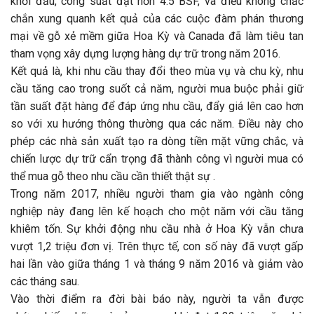
khởi đầu, công suất đạt hơn 4.5 BSF, và điều không chắc
chắn xung quanh kết quả của các cuộc đàm phán thương
mại về gỗ xẻ mềm giữa Hoa Kỳ và Canada đã làm tiêu tan
tham vọng xây dựng lượng hàng dự trữ trong năm 2016.
Kết quả là, khi nhu cầu thay đổi theo mùa vụ và chu kỳ, nhu
cầu tăng cao trong suốt cả năm, người mua buộc phải giữ
tần suất đặt hàng để đáp ứng nhu cầu, đẩy giá lên cao hơn
so với xu hướng thông thường qua các năm. Điều này cho
phép các nhà sản xuất tạo ra dòng tiền mặt vững chắc, và
chiến lược dự trữ cẩn trọng đã thành công vì người mua có
thể mua gỗ theo nhu cầu cần thiết thật sự .
Trong năm 2017, nhiều người tham gia vào ngành công
nghiệp này đang lên kế hoạch cho một năm với cầu tăng
khiêm tốn. Sự khởi động nhu cầu nhà ở Hoa Kỳ vẫn chưa
vượt 1,2 triệu đơn vị. Trên thực tế, con số này đã vượt gấp
hai lần vào giữa tháng 1 và tháng 9 năm 2016 và giảm vào
các tháng sau.
Vào thời điểm ra đời bài báo này, người ta vẫn được