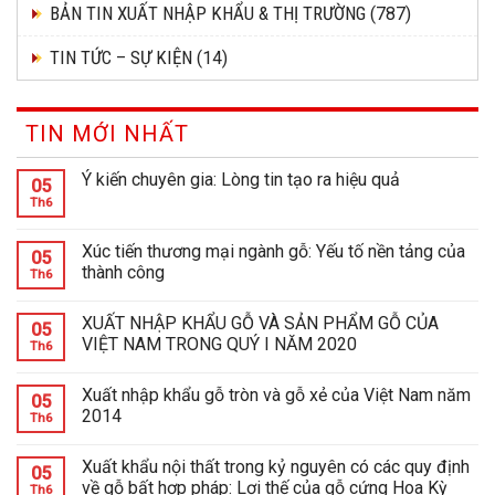
BẢN TIN XUẤT NHẬP KHẨU & THỊ TRƯỜNG
(787)
TIN TỨC – SỰ KIỆN
(14)
TIN MỚI NHẤT
Ý kiến chuyên gia: Lòng tin tạo ra hiệu quả
05
Th6
Xúc tiến thương mại ngành gỗ: Yếu tố nền tảng của
05
thành công
Th6
XUẤT NHẬP KHẨU GỖ VÀ SẢN PHẨM GỖ CỦA
05
VIỆT NAM TRONG QUÝ I NĂM 2020
Th6
Xuất nhập khẩu gỗ tròn và gỗ xẻ của Việt Nam năm
05
2014
Th6
Xuất khẩu nội thất trong kỷ nguyên có các quy định
05
về gỗ bất hợp pháp: Lợi thế của gỗ cứng Hoa Kỳ
Th6