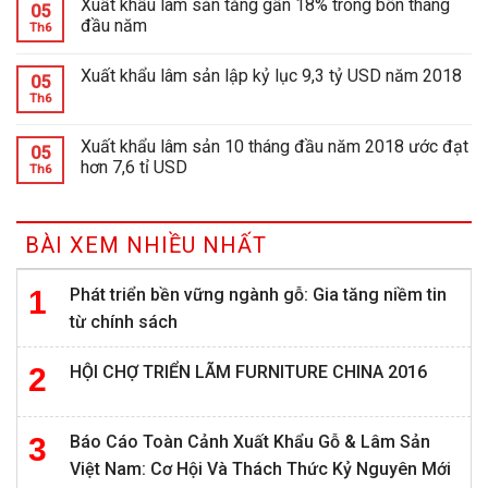
Xuất khẩu lâm sản tăng gần 18% trong bốn tháng
05
đầu năm
Th6
Xuất khẩu lâm sản lập kỷ lục 9,3 tỷ USD năm 2018
05
Th6
Xuất khẩu lâm sản 10 tháng đầu năm 2018 ước đạt
05
hơn 7,6 tỉ USD
Th6
BÀI XEM NHIỀU NHẤT
Phát triển bền vững ngành gỗ: Gia tăng niềm tin
từ chính sách
HỘI CHỢ TRIỂN LÃM FURNITURE CHINA 2016
Báo Cáo Toàn Cảnh Xuất Khẩu Gỗ & Lâm Sản
Việt Nam: Cơ Hội Và Thách Thức Kỷ Nguyên Mới