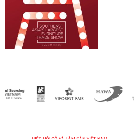
HIỆP HỘI GỖ VÀ LÂM SẢN VIỆT NAM