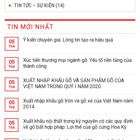
TIN TỨC – SỰ KIỆN
(14)
TIN MỚI NHẤT
Ý kiến chuyên gia: Lòng tin tạo ra hiệu quả
05
Th6
Xúc tiến thương mại ngành gỗ: Yếu tố nền tảng của
05
thành công
Th6
XUẤT NHẬP KHẨU GỖ VÀ SẢN PHẨM GỖ CỦA
05
VIỆT NAM TRONG QUÝ I NĂM 2020
Th6
Xuất nhập khẩu gỗ tròn và gỗ xẻ của Việt Nam năm
05
2014
Th6
Xuất khẩu nội thất trong kỷ nguyên có các quy định
05
về gỗ bất hợp pháp: Lợi thế của gỗ cứng Hoa Kỳ
Th6