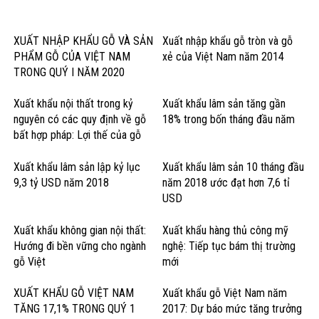
XUẤT NHẬP KHẨU GỖ VÀ SẢN
Xuất nhập khẩu gỗ tròn và gỗ
PHẨM GỖ CỦA VIỆT NAM
xẻ của Việt Nam năm 2014
TRONG QUÝ I NĂM 2020
Xuất khẩu nội thất trong kỷ
Xuất khẩu lâm sản tăng gần
nguyên có các quy định về gỗ
18% trong bốn tháng đầu năm
bất hợp pháp: Lợi thế của gỗ
cứng Hoa Kỳ
Xuất khẩu lâm sản lập kỷ lục
Xuất khẩu lâm sản 10 tháng đầu
9,3 tỷ USD năm 2018
năm 2018 ước đạt hơn 7,6 tỉ
USD
Xuất khẩu không gian nội thất:
Xuất khẩu hàng thủ công mỹ
Hướng đi bền vững cho ngành
nghệ: Tiếp tục bám thị trường
gỗ Việt
mới
XUẤT KHẨU GỖ VIỆT NAM
Xuất khẩu gỗ Việt Nam năm
TĂNG 17,1% TRONG QUÝ 1
2017: Dự báo mức tăng trưởng