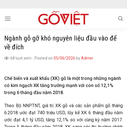
Skip
to
content
Ngành gỗ gỡ khó nguyên liệu đầu vào để
về đích
68 lượt xem
-
Posted on
05/06/2026
by
Admin
Chế biến và xuất khẩu (XK) gỗ là một trong những ngành
có kim ngạch XK tăng trưởng mạnh với con số 12,1%
trong 6 tháng đầu năm 2018.
Theo Bộ NNPTNT, giá trị XK gỗ và các sản phẩm gỗ tháng
6.2018 ước đạt 740 triệu USD, lũy kế XK 6 tháng đầu năm
ước đạt 4,1 tỷ USD, tăng 12,1% so với cùng kỳ năm 2017.
Trong 5 tháng đầu năm 2018, XK sang các thị trường chính