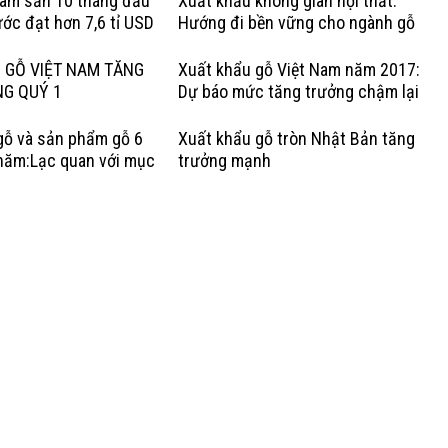
lâm sản 10 tháng đầu
Xuất khẩu không gian nội thất:
ớc đạt hơn 7,6 tỉ USD
Hướng đi bền vững cho ngành gỗ
Việt
 GỖ VIỆT NAM TĂNG
Xuất khẩu gỗ Việt Nam năm 2017:
NG QUÝ 1
Dự báo mức tăng trưởng chậm lại
gỗ và sản phẩm gỗ 6
Xuất khẩu gỗ tròn Nhật Bản tăng
năm:Lạc quan với mục
trưởng mạnh
rưởng