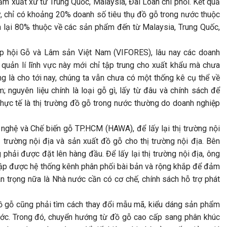
ẩm xuất xứ từ Trung Quốc, Malaysia, Đài Loan chi phối. Kết quả
ấy, chỉ có khoảng 20% doanh số tiêu thụ đồ gỗ trong nước thuộc
 lại 80% thuộc về các sản phẩm đến từ Malaysia, Trung Quốc,
p hội Gỗ và Lâm sản Việt Nam (VIFORES), lâu nay các doanh
 quản lí lĩnh vực này mới chỉ tập trung cho xuất khẩu mà chưa
g là cho tới nay, chúng ta vẫn chưa có một thống kê cụ thể về
 nguyên liệu chính là loại gỗ gì, lấy từ đâu và chính sách để
à thực tế là thị trường đồ gỗ trong nước thường do doanh nghiệp
ghệ và Chế biến gỗ TP.HCM (HAWA), để lấy lại thị trường nội
ị trường nội địa và sản xuất đồ gỗ cho thị trường nội địa. Bên
 phải được đặt lên hàng đầu. Để lấy lại thị trường nội địa, ông
 lập được hệ thống kênh phân phối bài bản và rộng khắp để đảm
 trọng nữa là Nhà nước cần có cơ chế, chính sách hỗ trợ phát
đồ gỗ cũng phải tìm cách thay đổi mẫu mã, kiểu dáng sản phẩm
nước. Trong đó, chuyển hướng từ đồ gỗ cao cấp sang phân khúc