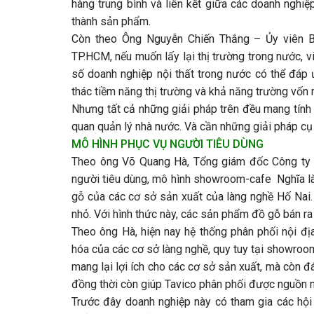
hàng trung bình và liên kết giữa các doanh nghiệ
thành sản phẩm.
Còn theo Ông Nguyễn Chiến Thắng – Ủy viên B
TP.HCM, nếu muốn lấy lại thị trường trong nước, v
số doanh nghiệp nội thất trong nước có thể đáp 
thác tiềm năng thị trường và khả năng trường vốn
Nhưng tất cả những giải pháp trên đều mang tính 
quan quản lý nhà nước. Và cần những giải pháp cụ 
MÔ HÌNH PHỤC VỤ NGƯỜI TIÊU DÙNG
Theo ông Võ Quang Hà, Tổng giám đốc Công ty 
người tiêu dùng, mô hình showroom-cafe Nghĩa là
gỗ của các cơ sở sản xuất của làng nghề Hố Nai.
nhỏ. Với hình thức này, các sản phẩm đồ gỗ bán ra
Theo ông Hà, hiện nay hệ thống phân phối nội đị
hóa của các cơ sở làng nghề, quy tuy tại showroo
mang lại lợi ích cho các cơ sở sản xuất, mà còn đ
đồng thời còn giúp Tavico phân phối được nguồn 
Trước đây doanh nghiệp này có tham gia các hội c