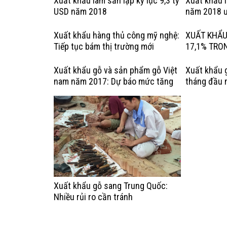
Xuất khẩu lâm sản lập kỷ lục 9,3 tỷ
Xuất khẩu 
USD năm 2018
năm 2018 ư
Xuất khẩu hàng thủ công mỹ nghệ:
XUẤT KHẨU
Tiếp tục bám thị trường mới
17,1% TRO
Xuất khẩu gỗ và sản phẩm gỗ Việt
Xuất khẩu 
nam năm 2017: Dự báo mức tăng
tháng đầu 
trưởng chậm lại
tiêu tăng t
Xuất khẩu gỗ sang Trung Quốc:
Nhiều rủi ro cần tránh