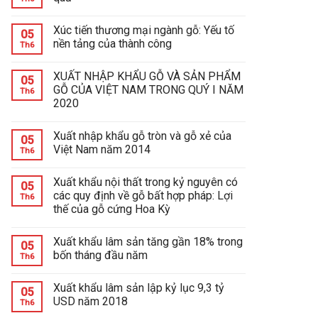
Xúc tiến thương mại ngành gỗ: Yếu tố
05
nền tảng của thành công
Th6
XUẤT NHẬP KHẨU GỖ VÀ SẢN PHẨM
05
GỖ CỦA VIỆT NAM TRONG QUÝ I NĂM
Th6
2020
Xuất nhập khẩu gỗ tròn và gỗ xẻ của
05
Việt Nam năm 2014
Th6
Xuất khẩu nội thất trong kỷ nguyên có
05
các quy định về gỗ bất hợp pháp: Lợi
Th6
thế của gỗ cứng Hoa Kỳ
Xuất khẩu lâm sản tăng gần 18% trong
05
bốn tháng đầu năm
Th6
Xuất khẩu lâm sản lập kỷ lục 9,3 tỷ
05
USD năm 2018
Th6