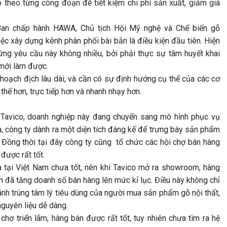
p theo từng công đoạn để tiết kiệm chi phí sản xuất, giảm giá
an chấp hành HAWA, Chủ tịch Hội Mỹ nghệ và Chế biến gỗ
iệc xây dựng kênh phân phối bài bản là điều kiện đầu tiên. Hiện
ứng yêu cầu này không nhiều, bởi phải thực sự tâm huyết khai
 mới làm được.
hoạch địch lâu dài, và cần có sự định hướng cụ thể của các cơ
thể hơn, trực tiếp hơn và nhanh nhạy hơn.
Tavico, doanh nghiệp này đang chuyển sang mô hình phục vụ
, công ty dành ra một diện tích đáng kế để trưng bày sản phẩm
 Đồng thời tại đây công ty cũng tổ chức các hội chợ bán hàng
 được rất tốt.
a tại Việt Nam chưa tốt, nên khi Tavico mở ra showroom, hàng
m đã tăng doanh số bán hàng lên mức kỉ lục. Điều này không chỉ
ánh trúng tâm lý tiêu dùng của người mua sản phẩm gỗ nội thất,
nguyên liệu dễ dàng.
hơ triển lãm, hàng bán được rất tốt, tuy nhiên chưa tìm ra hệ