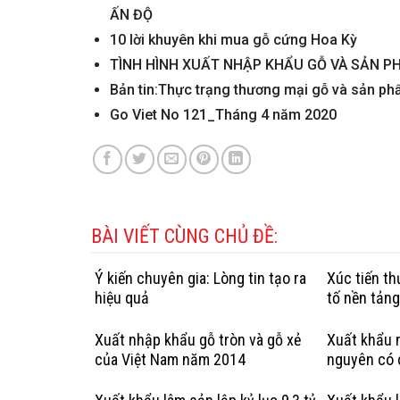
ẤN ĐỘ
10 lời khuyên khi mua gỗ cứng Hoa Kỳ
TÌNH HÌNH XUẤT NHẬP KHẨU GỖ VÀ SẢN P
Bản tin:Thực trạng thương mại gỗ và sản p
Go Viet No 121_Tháng 4 năm 2020
BÀI VIẾT CÙNG CHỦ ĐỀ:
Ý kiến chuyên gia: Lòng tin tạo ra
Xúc tiến t
hiệu quả
tố nền tản
Xuất nhập khẩu gỗ tròn và gỗ xẻ
Xuất khẩu n
của Việt Nam năm 2014
nguyên có 
hợp pháp: 
Kỳ