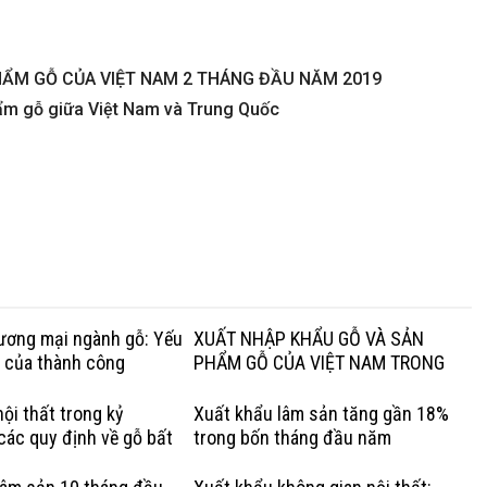
HẨM GỖ CỦA VIỆT NAM 2 THÁNG ĐẦU NĂM 2019
hẩm gỗ giữa Việt Nam và Trung Quốc
hương mại ngành gỗ: Yếu
XUẤT NHẬP KHẨU GỖ VÀ SẢN
g của thành công
PHẨM GỖ CỦA VIỆT NAM TRONG
QUÝ I NĂM 2020
ội thất trong kỷ
Xuất khẩu lâm sản tăng gần 18%
các quy định về gỗ bất
trong bốn tháng đầu năm
Lợi thế của gỗ cứng Hoa