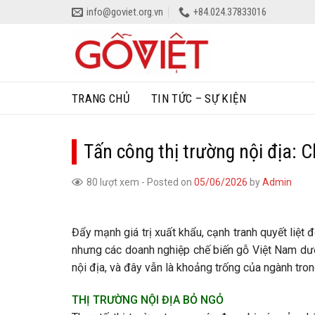
Skip
info@goviet.org.vn
+84.024.37833016
to
content
TRANG CHỦ
TIN TỨC – SỰ KIỆN
Tấn công thị trường nội địa: 
80 lượt xem
-
Posted on
05/06/2026
by
Admin
Đẩy mạnh giá trị xuất khẩu, cạnh tranh quyết liệt
nhưng các doanh nghiệp chế biến gỗ Việt Nam dườ
nội địa, và đây vẫn là khoảng trống của ngành tro
THỊ TRƯỜNG NỘI ĐỊA BỎ NGỎ