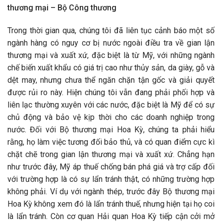
thương mại – Bộ Công thương
Trong thời gian qua, chúng tôi đã liên tục cảnh báo một số
ngành hàng có nguy cơ bị nước ngoài điều tra về gian lận
thương mại và xuất xứ, đặc biệt là từ Mỹ, với những ngành
chế biến xuất khẩu có giá trị cao như thủy sản, da giày, gỗ và
dệt may, nhưng chưa thể ngăn chặn tận gốc và giải quyết
được rủi ro này. Hiện chúng tôi vẫn đang phải phối hợp và
liên lạc thường xuyên với các nước, đặc biệt là Mỹ để có sự
chủ động và bảo vệ kịp thời cho các doanh nghiệp trong
nước. Đối với Bộ thương mại Hoa Kỳ, chúng ta phải hiểu
rằng, họ làm việc tương đối bảo thủ, và có quan điểm cực kì
chặt chẽ trong gian lận thương mại và xuất xứ. Chẳng hạn
như trước đây, Mỹ áp thuế chống bán phá giá và trợ cấp đối
với trường hợp là có sự lẩn tránh thật, có những trường hợp
không phải. Ví dụ với ngành thép, trước đây Bộ thương mại
Hoa Kỳ không xem đó là lẩn tránh thuế, nhưng hiện tại họ coi
là lẩn tránh. Còn cơ quan Hải quan Hoa Kỳ tiếp cận cởi mở