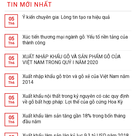
TIN MỚI NHẤT
Ý kiến chuyên gia: Lòng tin tạo ra hiệu quả
05
Th6
Xúc tiến thương mại ngành gỗ: Yếu tố nền tảng của
05
thành công
Th6
XUẤT NHẬP KHẨU GỖ VÀ SẢN PHẨM GỖ CỦA
05
VIỆT NAM TRONG QUÝ I NĂM 2020
Th6
Xuất nhập khẩu gỗ tròn và gỗ xẻ của Việt Nam năm
05
2014
Th6
Xuất khẩu nội thất trong kỷ nguyên có các quy định
05
về gỗ bất hợp pháp: Lợi thế của gỗ cứng Hoa Kỳ
Th6
Xuất khẩu lâm sản tăng gần 18% trong bốn tháng
05
đầu năm
Th6
Xuất khẩu lâm sản lập kỷ lục 9,3 tỷ USD năm 2018