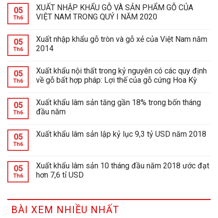
XUẤT NHẬP KHẨU GỖ VÀ SẢN PHẨM GỖ CỦA
05
VIỆT NAM TRONG QUÝ I NĂM 2020
Th6
Xuất nhập khẩu gỗ tròn và gỗ xẻ của Việt Nam năm
05
2014
Th6
Xuất khẩu nội thất trong kỷ nguyên có các quy định
05
về gỗ bất hợp pháp: Lợi thế của gỗ cứng Hoa Kỳ
Th6
Xuất khẩu lâm sản tăng gần 18% trong bốn tháng
05
đầu năm
Th6
Xuất khẩu lâm sản lập kỷ lục 9,3 tỷ USD năm 2018
05
Th6
Xuất khẩu lâm sản 10 tháng đầu năm 2018 ước đạt
05
hơn 7,6 tỉ USD
Th6
BÀI XEM NHIỀU NHẤT