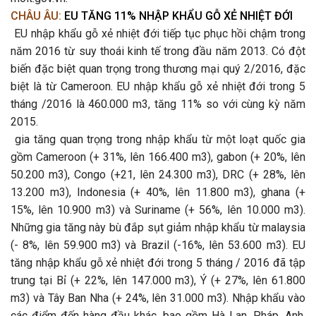
CHÂU ÂU:
EU TĂNG 11% NHẬP KHẨU GỖ XẺ NHIỆT ĐỚI
EU nhập khẩu gỗ xẻ nhiệt đới tiếp tục phục hồi chậm trong
năm 2016 từ suy thoái kinh tế trong đầu năm 2013. Có đột
biến đặc biệt quan trọng trong thương mại quý 2/2016, đặc
biệt là từ Cameroon. EU nhập khẩu gỗ xẻ nhiệt đới trong 5
tháng /2016 là 460.000 m3, tăng 11% so với cùng kỳ năm
2015.
gia tăng quan trọng trong nhập khẩu từ một loạt quốc gia
gồm Cameroon (+ 31%, lên 166.400 m3), gabon (+ 20%, lên
50.200 m3), Congo (+21, lên 24.300 m3), DRC (+ 28%, lên
13.200 m3), Indonesia (+ 40%, lên 11.800 m3), ghana (+
15%, lên 10.900 m3) và Suriname (+ 56%, lên 10.000 m3).
Những gia tăng này bù đắp sụt giảm nhập khẩu từ malaysia
(- 8%, lên 59.900 m3) và Brazil (-16%, lên 53.600 m3). EU
tăng nhập khẩu gỗ xẻ nhiệt đới trong 5 tháng / 2016 đã tập
trung tại Bỉ (+ 22%, lên 147.000 m3), Ý (+ 27%, lên 61.800
m3) và Tây Ban Nha (+ 24%, lên 31.000 m3). Nhập khẩu vào
các điểm đến hàng đầu khác, bao gồm Hà Lan, Pháp, Anh,