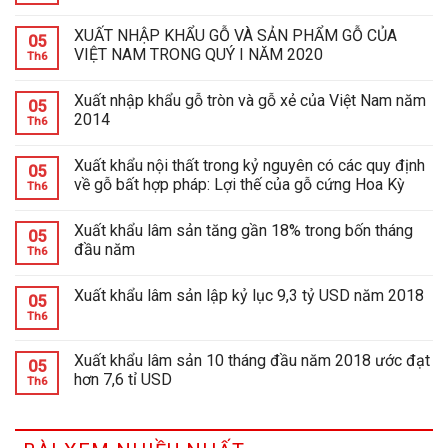
XUẤT NHẬP KHẨU GỖ VÀ SẢN PHẨM GỖ CỦA
05
VIỆT NAM TRONG QUÝ I NĂM 2020
Th6
Xuất nhập khẩu gỗ tròn và gỗ xẻ của Việt Nam năm
05
2014
Th6
Xuất khẩu nội thất trong kỷ nguyên có các quy định
05
về gỗ bất hợp pháp: Lợi thế của gỗ cứng Hoa Kỳ
Th6
Xuất khẩu lâm sản tăng gần 18% trong bốn tháng
05
đầu năm
Th6
Xuất khẩu lâm sản lập kỷ lục 9,3 tỷ USD năm 2018
05
Th6
Xuất khẩu lâm sản 10 tháng đầu năm 2018 ước đạt
05
hơn 7,6 tỉ USD
Th6