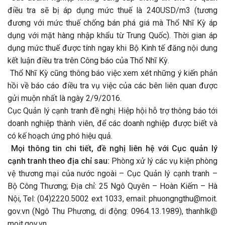
điều tra sẽ bị áp dụng mức thuế là 240USD/m3 (tương
đương với mức thuế chống bán phá giá mà Thổ Nhĩ Kỳ áp
dụng với mặt hàng nhập khẩu từ Trung Quốc). Thời gian áp
dụng mức thuế được tính ngay khi Bộ Kinh tế đăng nội dung
kết luận điều tra trên Công báo của Thổ Nhĩ Kỳ.
Thổ Nhĩ Kỳ cũng thông báo việc xem xét những ý kiến phản
hồi về báo cáo điều tra vụ việc của các bên liên quan được
gửi muộn nhất là ngày 2/9/2016.
Cục Quản lý cạnh tranh đề nghị Hiệp hội hỗ trợ thông báo tới
doanh nghiệp thành viên, để các doanh nghiệp được biết và
có kế hoạch ứng phó hiệu quả.
Mọi thông tin chi tiết, đề nghị liên hệ với Cục quản lý
cạnh tranh theo địa chỉ sau:
Phòng xử lý các vụ kiện phòng
vệ thương mại của nước ngoài – Cục Quản lý cạnh tranh –
Bộ Công Thương; Địa chỉ: 25 Ngô Quyên – Hoàn Kiếm – Hà
Nội, Tel: (04)2220.5002 ext 1033, email: phuongngthu@moit.
gov.vn (Ngô Thu Phương, di động: 0964.13.1989), thanhlk@
moit.gov.vn.