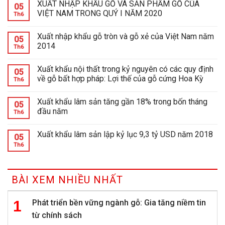
XUẤT NHẬP KHẨU GỖ VÀ SẢN PHẨM GỖ CỦA
05
VIỆT NAM TRONG QUÝ I NĂM 2020
Th6
Xuất nhập khẩu gỗ tròn và gỗ xẻ của Việt Nam năm
05
2014
Th6
Xuất khẩu nội thất trong kỷ nguyên có các quy định
05
về gỗ bất hợp pháp: Lợi thế của gỗ cứng Hoa Kỳ
Th6
Xuất khẩu lâm sản tăng gần 18% trong bốn tháng
05
đầu năm
Th6
Xuất khẩu lâm sản lập kỷ lục 9,3 tỷ USD năm 2018
05
Th6
BÀI XEM NHIỀU NHẤT
Phát triển bền vững ngành gỗ: Gia tăng niềm tin
từ chính sách