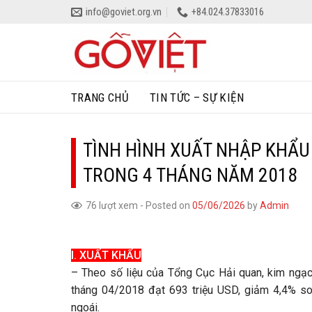
Skip
info@goviet.org.vn
+84.024.37833016
to
content
TRANG CHỦ
TIN TỨC – SỰ KIỆN
TÌNH HÌNH XUẤT NHẬP KHẨU
TRONG 4 THÁNG NĂM 2018
76 lượt xem
-
Posted on
05/06/2026
by
Admin
I. XUẤT KHẨU
– Theo số liệu của Tổng Cục Hải quan, kim ngạ
tháng 04/2018 đạt 693 triệu USD, giảm 4,4% s
ngoái.