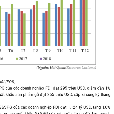
ài (FDI),
PG của các doanh nghiệp FDI đạt 295 triệu USD, giảm gần 1%
uất khẩu sản phẩm gỗ đạt 265 triệu USD, xấp xỉ cùng kỳ tháng
G&SPG của các doanh nghiệp FDI đạt 1,124 tỷ USD, tăng 1,8%
im ngạch xuất khẩu G&SPG của cả nước. Trong đó, kim ngạch