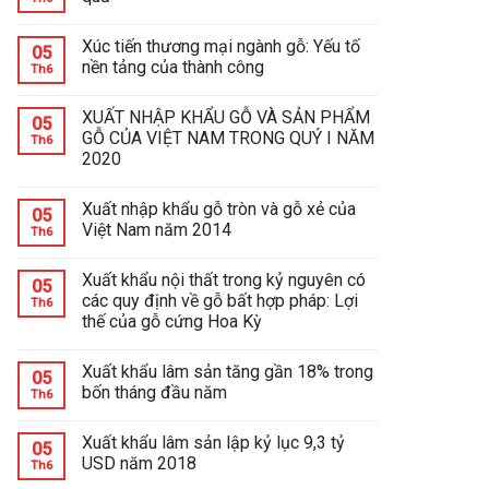
Xúc tiến thương mại ngành gỗ: Yếu tố
05
nền tảng của thành công
Th6
XUẤT NHẬP KHẨU GỖ VÀ SẢN PHẨM
05
GỖ CỦA VIỆT NAM TRONG QUÝ I NĂM
Th6
2020
Xuất nhập khẩu gỗ tròn và gỗ xẻ của
05
Việt Nam năm 2014
Th6
Xuất khẩu nội thất trong kỷ nguyên có
05
các quy định về gỗ bất hợp pháp: Lợi
Th6
thế của gỗ cứng Hoa Kỳ
Xuất khẩu lâm sản tăng gần 18% trong
05
bốn tháng đầu năm
Th6
Xuất khẩu lâm sản lập kỷ lục 9,3 tỷ
05
USD năm 2018
Th6