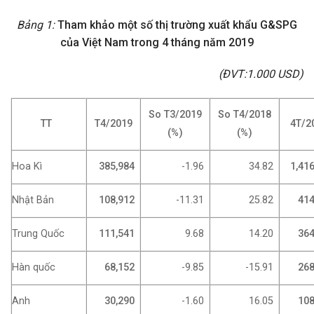
Bảng 1:
Tham khảo một số thị trường xuất khẩu G&SPG
của Việt Nam trong 4 tháng năm 2019
(ĐVT:1.000 USD)
So T3/2019
So T4/2018
TT
T4/2019
4T/2
(%)
(%)
Hoa Kì
385,984
-1.96
34.82
1,41
Nhật Bản
108,912
-11.31
25.82
414
Trung Quốc
111,541
9.68
14.20
364
Hàn quốc
68,152
-9.85
-15.91
268
Anh
30,290
-1.60
16.05
108