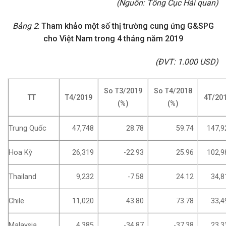
(Nguồn: Tổng Cục Hải quan)
Bảng
2
:
Tham khảo một số thị trường cung ứng G&SPG
cho Việt Nam trong 4 tháng năm 2019
(ĐVT: 1.000 USD)
So T3/2019
So T4/2018
TT
T4/2019
4T/20
(%)
(%)
Trung Quốc
47,748
28.78
59.74
147,9
Hoa Kỳ
26,319
-22.93
25.96
102,9
Thailand
9,232
-7.58
24.12
34,8
Chile
11,020
43.80
73.78
33,4
Malaysia
4,385
-34.87
-37.38
23,3