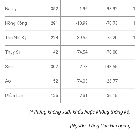
Na Uy
352
-1.96
93.92
1
Hồng Kông
281
-10.99
-70.73
1
Thổ Nhĩ Kỳ
228
-39.55
-75.20
1
Thụy Sĩ
42
-74.54
-78.88
Séc
307
2.73
143.55
Áo
52
-74.03
-28.77
Phần Lan
125
-7.31
-36.15
(* tháng không xuất khẩu hoặc không thống kê)
(Nguồn: Tổng Cục Hải quan)