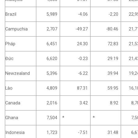
Brazil
5,989
-4.06
-2.20
22,9
Campuchia
2,707
-49.27
-80.46
21,7
Pháp
6,451
24.30
72.83
21,5
Đức
6,620
-0.23
29.19
21,4
Newzealand
5,396
-6.22
39.94
19,2
Lào
4,809
87.31
59.95
16,1
Canada
2,016
3.42
8.92
8,7
Ghana
7,504
*
*
7,5
Indonesia
1,723
-7.51
31.48
6,6