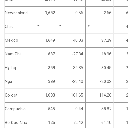
Newzealand
1,682
0.56
2.66
6
Chile
*
*
*
4
Mexico
1,649
40.03
87.29
4
Nam Phi
837
-27.34
18.96
3
Hy Lap
358
-39.35
-30.45
2
Nga
389
-23.40
-20.02
2
Co oet
1,033
161.65
114.26
2
Campuchia
545
-0.44
-58.87
1
Bồ Đào Nha
125
-72.42
-61.10
1