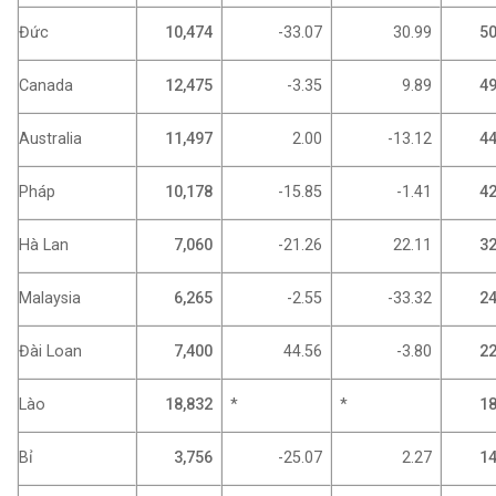
Đức
10,474
-33.07
30.99
50
Canada
12,475
-3.35
9.89
49
Australia
11,497
2.00
-13.12
44
Pháp
10,178
-15.85
-1.41
42
Hà Lan
7,060
-21.26
22.11
32
Malaysia
6,265
-2.55
-33.32
24
Đài Loan
7,400
44.56
-3.80
22
Lào
18,832
*
*
18
Bỉ
3,756
-25.07
2.27
14