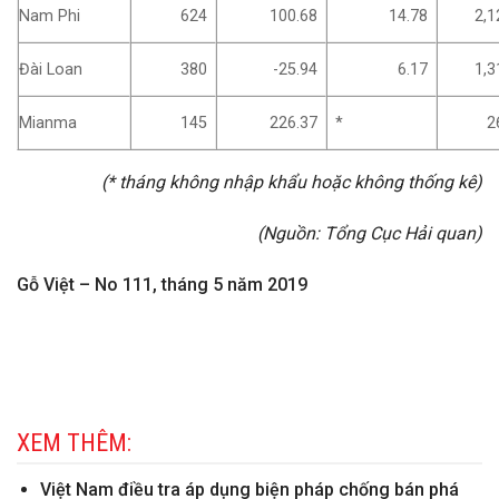
Nam Phi
624
100.68
14.78
2,1
Đài Loan
380
-25.94
6.17
1,3
Mianma
145
226.37
*
2
(* tháng không nhập khẩu hoặc không thống kê)
(Nguồn: Tổng Cục Hải quan)
Gỗ Việt – No 111, tháng 5 năm 2019
XEM THÊM:
Việt Nam điều tra áp dụng biện pháp chống bán phá