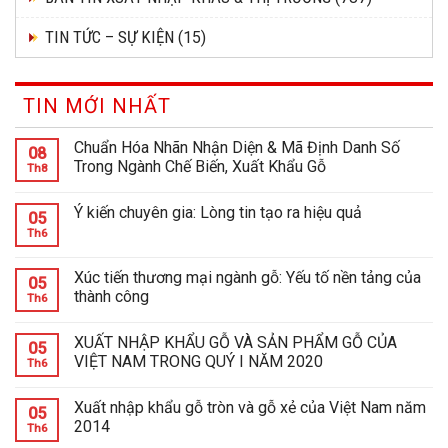
TIN TỨC – SỰ KIỆN
(15)
TIN MỚI NHẤT
Chuẩn Hóa Nhãn Nhận Diện & Mã Định Danh Số
08
Trong Ngành Chế Biến, Xuất Khẩu Gỗ
Th8
Ý kiến chuyên gia: Lòng tin tạo ra hiệu quả
05
Th6
Xúc tiến thương mại ngành gỗ: Yếu tố nền tảng của
05
thành công
Th6
XUẤT NHẬP KHẨU GỖ VÀ SẢN PHẨM GỖ CỦA
05
VIỆT NAM TRONG QUÝ I NĂM 2020
Th6
Xuất nhập khẩu gỗ tròn và gỗ xẻ của Việt Nam năm
05
2014
Th6