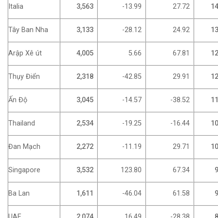
Italia
3,563
-13.99
27.72
14
Tây Ban Nha
3,133
-28.12
24.92
13
Arập Xê út
4,005
5.66
67.81
12
Thụy Điển
2,318
-42.85
29.91
12
Ấn Độ
3,045
-14.57
-38.52
11
Thailand
2,534
-19.25
-16.44
10
Đan Mạch
2,272
-11.19
29.71
10
Singapore
3,532
123.80
67.34
9
Ba Lan
1,611
-46.04
61.58
9
UAE
2,074
16.49
-28.38
8