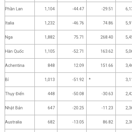
Phần Lan
1,104
-44.47
-29.51
6,1
Italia
1,232
-46.76
74.86
5,9
Nga
1,882
75.71
268.40
5,4
Hàn Quốc
1,105
-52.71
163.62
5,0
Achentina
848
12.09
151.66
3,4
Bỉ
1,013
-51.92
*
3,1
Thụy Điển
448
-50.08
-30.63
2,4
Nhật Bản
647
-20.25
-11.23
2,3
Australia
682
-13.05
86.82
2,3