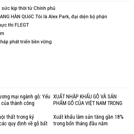
sức kịp thời từ Chính phủ
G HÀN QUốC Tôi là Alex Park, đại diện bộ phận
hực thi FLEGT
ẩm
háp phát triển bền vững
hương mại ngành gỗ: Yếu
XUẤT NHẬP KHẨU GỖ VÀ SẢN
g của thành công
PHẨM GỖ CỦA VIỆT NAM TRONG
QUÝ I NĂM 2020
ội thất trong kỷ
Xuất khẩu lâm sản tăng gần 18%
các quy định về gỗ bất
trong bốn tháng đầu năm
Lợi thế của gỗ cứng Hoa