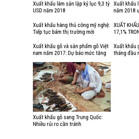
Kỳ
Xuất khẩu lâm sản lập kỷ lục 9,3 tỷ
Xuất khẩu 
USD năm 2018
năm 2018 ư
Xuất khẩu hàng thủ công mỹ nghệ:
XUẤT KHẨU
Tiếp tục bám thị trường mới
17,1% TRO
Xuất khẩu gỗ và sản phẩm gỗ Việt
Xuất khẩu 
nam năm 2017: Dự báo mức tăng
tháng đầu 
trưởng chậm lại
tiêu tăng t
Xuất khẩu gỗ sang Trung Quốc:
Nhiều rủi ro cần tránh