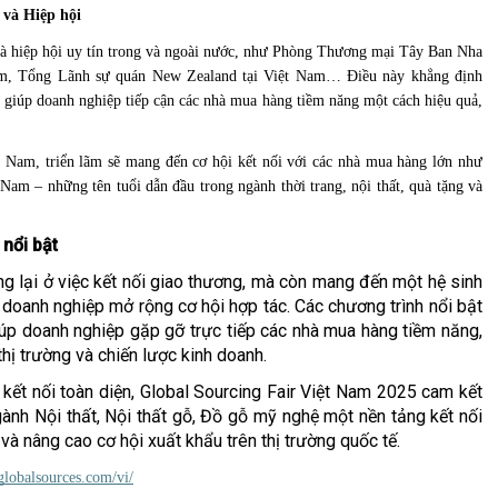
và Hiệp hội
và hiệp hội uy tín trong và ngoài nước, như Phòng Thương mại Tây Ban Nha
am, Tổng Lãnh sự quán New Zealand tại Việt Nam… Điều này khẳng định
, giúp doanh nghiệp tiếp cận các nhà mua hàng tiềm năng một cách hiệu quả,
 Nam, triển lãm sẽ mang đến cơ hội kết nối với các nhà mua hàng lớn như
am – những tên tuổi dẫn đầu trong ngành thời trang, nội thất, quà tặng và
 nổi bật
g lại ở việc kết nối giao thương, mà còn mang đến một hệ sinh
 doanh nghiệp mở rộng cơ hội hợp tác. Các chương trình nổi bật
úp doanh nghiệp gặp gỡ trực tiếp các nhà mua hàng tiềm năng,
hị trường và chiến lược kinh doanh.
i kết nối toàn diện, Global Sourcing Fair Việt Nam 2025 cam kết
ành Nội thất, Nội thất gỗ, Đồ gỗ mỹ nghệ một nền tảng kết nối
và nâng cao cơ hội xuất khẩu trên thị trường quốc tế.
.globalsources.com/vi/