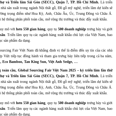
i chợ và Triển lãm Sài Gòn (SECC), Quận 7, TP. Hồ Chí Minh.
Là triển
nhà sản xuất trong ngành Nội thất gỗ, Đồ gỗ mỹ nghệ, triển lãm dự kiến sẽ
trường trọng điểm như Hoa Kỳ, Anh, Châu Âu, Úc, Trung Đông và Châu Á.
 hệ thống phân phối toàn cầu, mở rộng thị trường và thúc đẩy xuất khẩu.
 quy mô với
hơn 550 gian hàng
, quy tụ
500 doanh nghiệp
trưng bày và giới
hẩu
. Triển lãm quy tụ các ngành hàng xuất khẩu chủ lực của Việt Nam, bao
ục sản phẩm đa dạng.
urcing Fair Việt Nam đã khẳng định vị thế là điểm đến uy tín của các nhà
ệp Việt tiếp tục đồng hành và tham gia trưng bày liên tiếp trong cả ba năm,
, Eco Bamboo, Tan King Sun, Việt Anh Sedge, …
toàn cầu, Global Sourcing Fair Việt Nam 2025 – kỳ triển lãm lần thứ
i chợ và Triển lãm Sài Gòn (SECC), Quận 7, TP. Hồ Chí Minh.
Là triển
nhà sản xuất trong ngành Nội thất gỗ, Đồ gỗ mỹ nghệ, triển lãm dự kiến sẽ
trường trọng điểm như Hoa Kỳ, Anh, Châu Âu, Úc, Trung Đông và Châu Á.
 hệ thống phân phối toàn cầu, mở rộng thị trường và thúc đẩy xuất khẩu.
 quy mô với
hơn 550 gian hàng
, quy tụ
500 doanh nghiệp
trưng bày và giới
hẩu
. Triển lãm quy tụ các ngành hàng xuất khẩu chủ lực của Việt Nam, bao
ục sản phẩm đa dạng.