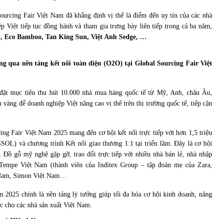
urcing Fair Việt Nam đã khẳng định vị thế là điểm đến uy tín của các nhà
ệp Việt tiếp tục đồng hành và tham gia trưng bày liên tiếp trong cả ba năm,
, Eco Bamboo, Tan King Sun, Việt Anh Sedge, …
g qua nền tảng kết nối toàn diện (O2O) tại Global Sourcing Fair Việt
 đặt mục tiêu thu hút 10.000 nhà mua hàng quốc tế từ Mỹ, Anh, châu Âu,
 vàng để doanh nghiệp Việt nâng cao vị thế trên thị trường quốc tế, tiếp cận
cing Fair Việt Nam 2025 mang đến cơ hội kết nối trực tiếp với hơn 1,5 triệu
OL) và chương trình Kết nối giao thương 1:1 tại triển lãm. Đây là cơ hội
, Đồ gỗ mỹ nghệ gặp gỡ, trao đổi trực tiếp với nhiều nhà bán lẻ, nhà nhập
 Tempe Việt Nam (thành viên của Inditex Group – tập đoàn mẹ của Zara,
t Nam, Simon Việt Nam…
 2025 chính là nền tảng lý tưởng giúp tối đa hóa cơ hội kinh doanh, nâng
ợc cho các nhà sản xuất Việt Nam.