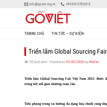
Skip
info@goviet.org.vn
+84.024.37833016
to
content
TRANG CHỦ
TIN TỨC – SỰ KIỆN
Triển lãm Global Sourcing Fai
92 lượt xem
-
Posted on
05/06/2026
by
Admin
Triển lãm Global Sourcing Fair Việt Nam 2025: Bước đ
trong kết nối giao thương toàn cầu.
Tiên phong trong xu hướng đa dạng hóa chuỗi cung ứng 