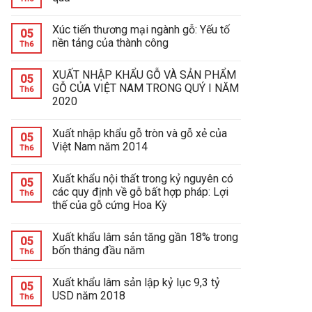
Xúc tiến thương mại ngành gỗ: Yếu tố
05
nền tảng của thành công
Th6
XUẤT NHẬP KHẨU GỖ VÀ SẢN PHẨM
05
GỖ CỦA VIỆT NAM TRONG QUÝ I NĂM
Th6
2020
Xuất nhập khẩu gỗ tròn và gỗ xẻ của
05
Việt Nam năm 2014
Th6
Xuất khẩu nội thất trong kỷ nguyên có
05
các quy định về gỗ bất hợp pháp: Lợi
Th6
thế của gỗ cứng Hoa Kỳ
Xuất khẩu lâm sản tăng gần 18% trong
05
bốn tháng đầu năm
Th6
Xuất khẩu lâm sản lập kỷ lục 9,3 tỷ
05
USD năm 2018
Th6