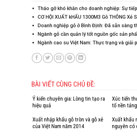
Tháo gỡ khó khăn cho doanh nghiệp: Sự tiếp 
CƠ HỘI XUẤT kHẨU 1300M3 Gỗ THÔNG Xẻ SAN
Doanh nghiệp gỗ ở Bình Định: Đã sẵn sàng t
Ngành gỗ cần quản lý tốt nguồn gốc sản ph
Ngành cao su Việt Nam: Thực trạng và giải p
BÀI VIẾT CÙNG CHỦ ĐỀ:
Ý kiến chuyên gia: Lòng tin tạo ra
Xúc tiến t
hiệu quả
tố nền tản
Xuất nhập khẩu gỗ tròn và gỗ xẻ
Xuất khẩu n
của Việt Nam năm 2014
nguyên có 
hợp pháp: 