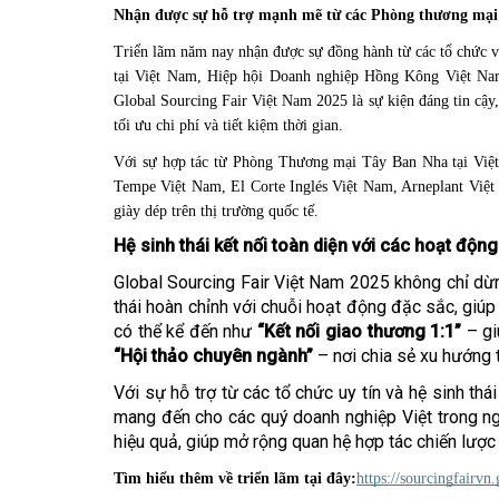
Nhận được sự hỗ trợ mạnh mẽ từ các Phòng thương mại 
Triển lãm năm nay nhận được sự đồng hành từ các tổ chức 
tại Việt Nam, Hiệp hội Doanh nghiệp Hồng Kông Việt N
Global Sourcing Fair Việt Nam 2025 là sự kiện đáng tin cậy
tối ưu chi phí và tiết kiệm thời gian.
Với sự hợp tác từ Phòng Thương mại Tây Ban Nha tại Việt
Tempe Việt Nam, El Corte Inglés Việt Nam, Arneplant Việt N
giày dép trên thị trường quốc tế.
Hệ sinh thái kết nối toàn diện với các hoạt động
Global Sourcing Fair Việt Nam 2025 không chỉ dừn
thái hoàn chỉnh với chuỗi hoạt động đặc sắc, giúp
có thể kể đến như
“Kết nối giao thương 1:1”
– gi
“Hội thảo chuyên ngành”
– nơi chia sẻ xu hướng t
Với sự hỗ trợ từ các tổ chức uy tín và hệ sinh thá
mang đến cho các quý doanh nghiệp Việt trong ng
hiệu quả, giúp mở rộng quan hệ hợp tác chiến lược 
Tìm hiểu thêm về triển lãm tại đây:
https://sourcingfairvn