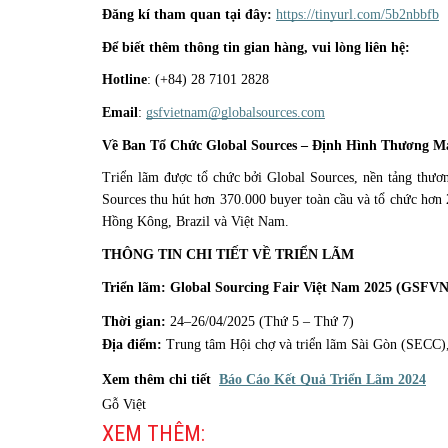
Đăng kí tham quan tại đây:
https://tinyurl.com/5b2nbbfb
Để biết thêm thông tin gian hàng, vui lòng liên hệ:
Hotline
: (+84) 28 7101 2828
Email
:
gsfvietnam@globalsources.com
Về Ban Tổ Chức Global Sources – Định Hình Thương M
Triển lãm được tổ chức bởi Global Sources, nền tảng thư
Sources thu hút hơn 370.000 buyer toàn cầu và tổ chức hơn 
Hồng Kông, Brazil và Việt Nam.
THÔNG TIN CHI TIẾT VỀ TRIỂN LÃM
Triển lãm: Global Sourcing Fair Việt Nam 2025 (GSFVN
Thời gian:
24–26/04/2025 (Thứ 5 – Thứ 7)
Địa điểm:
Trung tâm Hội chợ và triển lãm Sài Gòn (SECC)
Xem thêm chi tiết
Báo Cáo Kết Quả Triển Lãm 2024
Gỗ Việt
XEM THÊM: