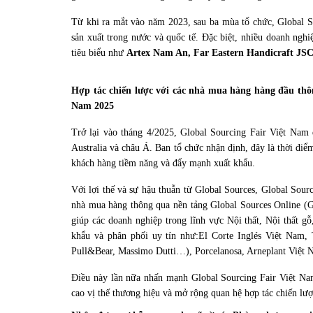
Từ khi ra mắt vào năm 2023, sau ba mùa tổ chức, Global So
sản xuất trong nước và quốc tế. Đặc biệt, nhiều doanh nghi
tiêu biểu như
Artex Nam An, Far Eastern Handicraft JSC
Hợp tác chiến lược với các nhà mua hàng hàng đầu thôn
Nam 2025
Trở lại vào tháng 4/2025, Global Sourcing Fair Việt Nam
Australia và châu Á. Ban tổ chức nhận định, đây là thời điểm
khách hàng tiềm năng và đẩy mạnh xuất khẩu.
Với lợi thế và sự hậu thuẫn từ Global Sources, Global Sour
nhà mua hàng thông qua nền tảng Global Sources Online (GS
giúp các doanh nghiệp trong lĩnh vực Nội thất, Nội thất gỗ
khẩu và phân phối uy tín như:
El Corte Inglés Việt Nam,
Pull&Bear, Massimo Dutti…), Porcelanosa, Arneplant Việ
Điều này lần nữa nhấn mạnh Global Sourcing Fair Việt Nam
cao vị thế thương hiệu và mở rộng quan hệ hợp tác chiến lư