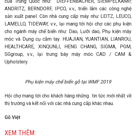
của Trung Quốc như: DIEFFENBACHER, SIEMPELKAMP,
ANDRITZ, BERNDORF, IPCO, v.v., triển lãm các công nghệ
sản xuất panel. Còn nhà cung cấp máy như LEITZ, LEUCO,
LAMELLO, TIDEWAY, v.v., lại mang tới hội chợ các phụ kiện
cho ngành máy chế biến như: Dao, Lưỡi dao, Phụ kiện máy
móc và Dụng cụ cầm tay. HUAJIAN, YUANTIAN, LIANROU,
HEALTHCARE, XINQUNLI, HENG CHANG, SIGMA, PGM,
SGgroup, v.v., lại trưng bày máy móc CAD / CAM &
Upholstery.
Phụ kiện máy chế biến gỗ tại WMF 2019
Hội chợ mang tới cho khách hàng những tin tức mới nhất về
thị trường và kết nối với các nhà cung cấp khác nhau.
Gỗ Việt
XEM THÊM: