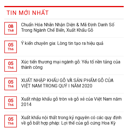
TIN MỚI NHẤT
Chuẩn Hóa Nhãn Nhận Diện & Mã Định Danh Số
08
Trong Ngành Chế Biến, Xuất Khẩu Gỗ
Th8
Ý kiến chuyên gia: Lòng tin tạo ra hiệu quả
05
Th6
Xúc tiến thương mại ngành gỗ: Yếu tố nền tảng của
05
thành công
Th6
XUẤT NHẬP KHẨU GỖ VÀ SẢN PHẨM GỖ CỦA
05
VIỆT NAM TRONG QUÝ I NĂM 2020
Th6
Xuất nhập khẩu gỗ tròn và gỗ xẻ của Việt Nam năm
05
2014
Th6
Xuất khẩu nội thất trong kỷ nguyên có các quy định
05
về gỗ bất hợp pháp: Lợi thế của gỗ cứng Hoa Kỳ
Th6