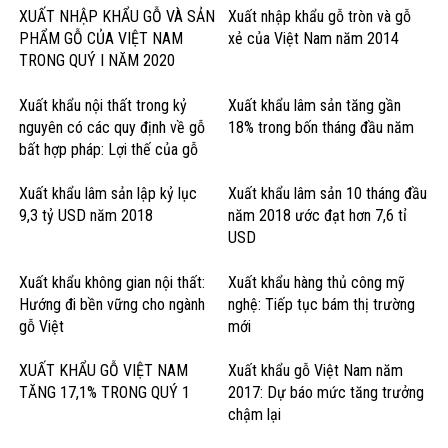
XUẤT NHẬP KHẨU GỖ VÀ SẢN
Xuất nhập khẩu gỗ tròn và gỗ
PHẨM GỖ CỦA VIỆT NAM
xẻ của Việt Nam năm 2014
TRONG QUÝ I NĂM 2020
Xuất khẩu nội thất trong kỷ
Xuất khẩu lâm sản tăng gần
nguyên có các quy định về gỗ
18% trong bốn tháng đầu năm
bất hợp pháp: Lợi thế của gỗ
cứng Hoa Kỳ
Xuất khẩu lâm sản lập kỷ lục
Xuất khẩu lâm sản 10 tháng đầu
9,3 tỷ USD năm 2018
năm 2018 ước đạt hơn 7,6 tỉ
USD
Xuất khẩu không gian nội thất:
Xuất khẩu hàng thủ công mỹ
Hướng đi bền vững cho ngành
nghệ: Tiếp tục bám thị trường
gỗ Việt
mới
XUẤT KHẨU GỖ VIỆT NAM
Xuất khẩu gỗ Việt Nam năm
TĂNG 17,1% TRONG QUÝ 1
2017: Dự báo mức tăng trưởng
chậm lại