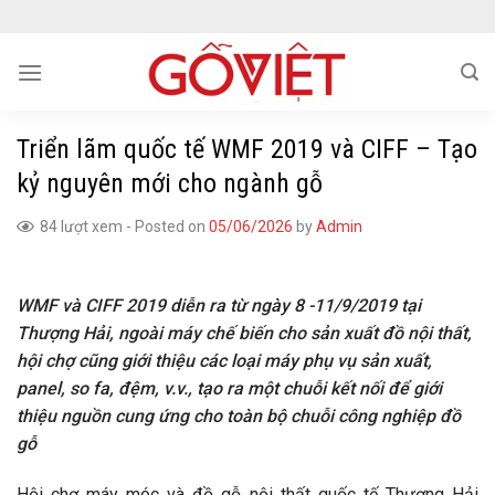
Skip
to
content
Triển lãm quốc tế WMF 2019 và CIFF – Tạo
kỷ nguyên mới cho ngành gỗ
84 lượt xem
-
Posted on
05/06/2026
by
Admin
WMF và CIFF 2019 diễn ra từ ngày 8 -11/9/2019 tại
Thượng Hải, ngoài máy chế biến cho sản xuất đồ nội thất,
hội chợ cũng giới thiệu các loại máy phụ vụ sản xuất,
panel, so fa, đệm, v.v., tạo ra một chuỗi kết nối để giới
thiệu nguồn cung ứng cho toàn bộ chuỗi công nghiệp đồ
gỗ
Hội chợ máy móc và đồ gỗ nội thất quốc tế Thượng Hải