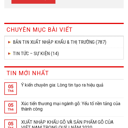
CHUYÊN MỤC BÀI VIẾT
BẢN TIN XUẤT NHẬP KHẨU & THỊ TRƯỜNG
(787)
TIN TỨC – SỰ KIỆN
(14)
TIN MỚI NHẤT
Ý kiến chuyên gia: Lòng tin tạo ra hiệu quả
05
Th6
Xúc tiến thương mại ngành gỗ: Yếu tố nền tảng của
05
thành công
Th6
XUẤT NHẬP KHẨU GỖ VÀ SẢN PHẨM GỖ CỦA
05
VIỆT NAM TRONG QUÝ I NĂM 2020