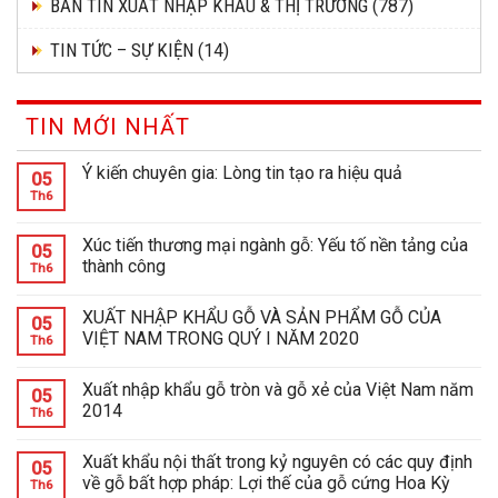
BẢN TIN XUẤT NHẬP KHẨU & THỊ TRƯỜNG
(787)
TIN TỨC – SỰ KIỆN
(14)
TIN MỚI NHẤT
Ý kiến chuyên gia: Lòng tin tạo ra hiệu quả
05
Th6
Xúc tiến thương mại ngành gỗ: Yếu tố nền tảng của
05
thành công
Th6
XUẤT NHẬP KHẨU GỖ VÀ SẢN PHẨM GỖ CỦA
05
VIỆT NAM TRONG QUÝ I NĂM 2020
Th6
Xuất nhập khẩu gỗ tròn và gỗ xẻ của Việt Nam năm
05
2014
Th6
Xuất khẩu nội thất trong kỷ nguyên có các quy định
05
về gỗ bất hợp pháp: Lợi thế của gỗ cứng Hoa Kỳ
Th6