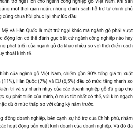
thành trở ngại lớn cho ngành công nghiệp gỗ Việt Nam, khi sản
hoảng một thời gian ngắn, những chính sách hỗ trợ từ chính phủ
 cũng chưa hồi phục lại như lúc đầu.
ừ Mỹ và Hàn Quốc là một trở ngại khác mà ngành gỗ phải vượt
 tác động lớn có thể đánh gục bất cứ ngành công nghiệp nào hay
ảng phát triển của ngành gỗ đã khác nhiều so với thời điểm cách
y thoái kinh tế.
hính của ngành gỗ Việt Nam, chiếm gần 80% tổng giá trị xuất
ản (11%), Hàn Quốc (7%) và EU (6,5%) đều có mức tăng nhanh so
, kiên trì và sự nhanh nhạy của các doanh nghiệp gỗ đã giúp cho
c sự phát triển của mình, ở mức tốt nhất có thể, với kim ngạch
 mặc dù ở mức thấp so với cùng kỳ năm trước.
ộng đồng doanh nghiệp, bên cạnh sự hỗ trợ của Chính phủ, nhằm
i các hoạt động sản xuất kinh doanh của doanh nghiệp. Và đó đã