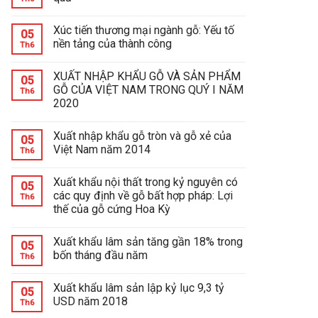
Xúc tiến thương mại ngành gỗ: Yếu tố
05
nền tảng của thành công
Th6
XUẤT NHẬP KHẨU GỖ VÀ SẢN PHẨM
05
GỖ CỦA VIỆT NAM TRONG QUÝ I NĂM
Th6
2020
Xuất nhập khẩu gỗ tròn và gỗ xẻ của
05
Việt Nam năm 2014
Th6
Xuất khẩu nội thất trong kỷ nguyên có
05
các quy định về gỗ bất hợp pháp: Lợi
Th6
thế của gỗ cứng Hoa Kỳ
Xuất khẩu lâm sản tăng gần 18% trong
05
bốn tháng đầu năm
Th6
Xuất khẩu lâm sản lập kỷ lục 9,3 tỷ
05
USD năm 2018
Th6