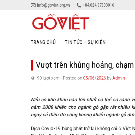
Skip
info@goviet.org.vn
+84.024.37833016
to
content
TRANG CHỦ
TIN TỨC – SỰ KIỆN
Vượt trên khủng hoảng, chạm 
90 lượt xem
-
Posted on
05/06/2026
by
Admin
Nếu có khó khăn nào lớn nhất có thể so sánh với
năm 2008 khiến cho ngành gỗ gặp rất nhiều k
ngay cả điều đó cũng không khiến ngành gỗ dừng
Dịch Covid-19 bùng phát trở lại không chỉ ở Việt N