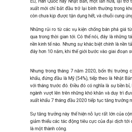
EU, Hàn Quốc hay Nhật Bản, một lần nữa, lại trở 
xuất mới chỉ bắt đầu trở lại bình thường trong k
còn chưa kịp được tận dụng hết, và chuỗi cung ứng
Những rủi ro từ các vụ kiện chống bán phá giá t
qua trong thời gian tới. Có thể nói, đây là những
nền kinh tế nào. Nhưng sự khác biệt chính là nền t
đây hơn 10 năm, khi thế giới bước vào giai đoạn su
Nhưng trong tháng 7 năm 2020, bốn thị trường c
khẩu, đứng đầu là Mỹ (54%), tiếp theo là Nhật B
với tháng trước đó. Điều đó có nghĩa là sự bền bỉ
ngành vượt lên trên những khó khăn và duy trì đượ
xuất khẩu 7 tháng đầu 2020 tiếp tục tăng trưởng
Sự tăng trưởng này thể hiện nỗ lực rất lớn của c
giảm thiểu các tác động tiêu cực của đại dịch tớ
là một thành công.