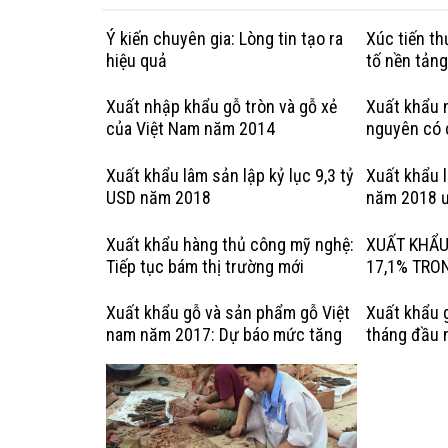
Ý kiến chuyên gia: Lòng tin tạo ra
Xúc tiến t
hiệu quả
tố nền tản
Xuất nhập khẩu gỗ tròn và gỗ xẻ
Xuất khẩu n
của Việt Nam năm 2014
nguyên có 
hợp pháp: 
Kỳ
Xuất khẩu lâm sản lập kỷ lục 9,3 tỷ
Xuất khẩu 
USD năm 2018
năm 2018 ư
Xuất khẩu hàng thủ công mỹ nghệ:
XUẤT KHẨU
Tiếp tục bám thị trường mới
17,1% TRO
Xuất khẩu gỗ và sản phẩm gỗ Việt
Xuất khẩu 
nam năm 2017: Dự báo mức tăng
tháng đầu 
trưởng chậm lại
tiêu tăng t