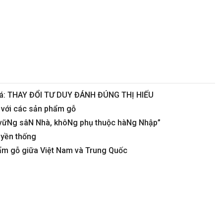
 giá: THAY ĐỔI TƯ DUY ĐÁNH ĐÚNG THỊ HIẾU
i với các sản phẩm gỗ
 vữNg sâN Nhà, khôNg phụ thuộc hàNg Nhập”
uyền thống
hẩm gỗ giữa Việt Nam và Trung Quốc