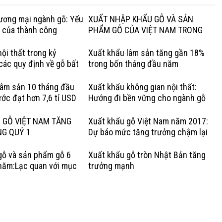
hương mại ngành gỗ: Yếu
XUẤT NHẬP KHẨU GỖ VÀ SẢN
g của thành công
PHẨM GỖ CỦA VIỆT NAM TRONG
QUÝ I NĂM 2020
ội thất trong kỷ
Xuất khẩu lâm sản tăng gần 18%
các quy định về gỗ bất
trong bốn tháng đầu năm
Lợi thế của gỗ cứng Hoa
lâm sản 10 tháng đầu
Xuất khẩu không gian nội thất:
ớc đạt hơn 7,6 tỉ USD
Hướng đi bền vững cho ngành gỗ
Việt
 GỖ VIỆT NAM TĂNG
Xuất khẩu gỗ Việt Nam năm 2017:
NG QUÝ 1
Dự báo mức tăng trưởng chậm lại
gỗ và sản phẩm gỗ 6
Xuất khẩu gỗ tròn Nhật Bản tăng
năm:Lạc quan với mục
trưởng mạnh
rưởng