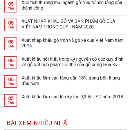
Xúc tiến thương mại ngành gỗ: Yếu tố nền tảng của
05
thành công
Th6
XUẤT NHẬP KHẨU GỖ VÀ SẢN PHẨM GỖ CỦA
05
VIỆT NAM TRONG QUÝ I NĂM 2020
Th6
Xuất nhập khẩu gỗ tròn và gỗ xẻ của Việt Nam năm
05
2014
Th6
Xuất khẩu nội thất trong kỷ nguyên có các quy định
05
về gỗ bất hợp pháp: Lợi thế của gỗ cứng Hoa Kỳ
Th6
Xuất khẩu lâm sản tăng gần 18% trong bốn tháng
05
đầu năm
Th6
Xuất khẩu lâm sản lập kỷ lục 9,3 tỷ USD năm 2018
05
Th6
BÀI XEM NHIỀU NHẤT