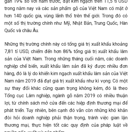
gần 19% so với năm trước, đạt kim ngạch trên 11,5 tỉ USD
trong năm nay và các sản phẩm gỗ của Việt Nam có mặt ở
hơn 140 quốc gia, vùng lãnh thổ trên thế giới. Trong đó có
một số thị trường chính như Mỹ, Nhật Bản, Trung Quốc, Hàn
Quốc và châu Âu.
Những thị trường chính này có tổng giá trị xuất khẩu khoảng
7,81 tỉ USD, chiếm đến hơn 86% tổng giá trị xuất khẩu lâm
sản của Việt Nam. Trong những tháng cuối năm, các doanh
nghiệp chế biến, xuất khẩu lâm sản đã ký được nhiều đơn
hàng, đó là lý do khiến kim ngạch xuất khẩu lâm sản của Việt
Nam năm 2019 đã đạt giá trị xuất khẩu như kì vọng. Có một
sự thay đổi khác cũng quan trọng không kém, đó là theo
Tổng cục Lâm nghiệp, ngành gỗ năm 2019 có nhiều thuận
lợi, từ chính sách mở cửa đến các hiệp định thương mại để
phát triển. Tuy nhiên, bên cạnh đó vẫn còn những khó khăn
đòi hỏi doanh nghiệp phải thận trọng, tránh việc gian lận
thương mại, thực hiện tốt các quy định của pháp luật về