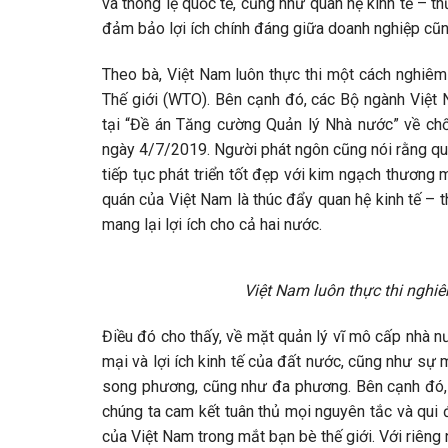
và thông lệ quốc tế, cũng như quan hệ kinh tế – t
đảm bảo lợi ích chính đáng giữa doanh nghiệp cũn
Theo bà, Việt Nam luôn thực thi một cách nghiê
Thế giới (WTO). Bên cạnh đó, các Bộ ngành Việt 
tại “Đề án Tăng cường Quản lý Nhà nước” về chố
ngày 4/7/2019. Người phát ngôn cũng nói rằng qua
tiếp tục phát triển tốt đẹp với kim ngạch thương
quán của Việt Nam là thúc đẩy quan hệ kinh tế –
mang lại lợi ích cho cả hai nước.
Việt Nam luôn thực thi nghi
Điều đó cho thấy, về mặt quản lý vĩ mô cấp nhà n
mại và lợi ích kinh tế của đất nước, cũng như sự m
song phương, cũng như đa phương. Bên cạnh đó, 
chúng ta cam kết tuân thủ mọi nguyên tắc và qui 
của Việt Nam trong mắt bạn bè thế giới. Với riêng