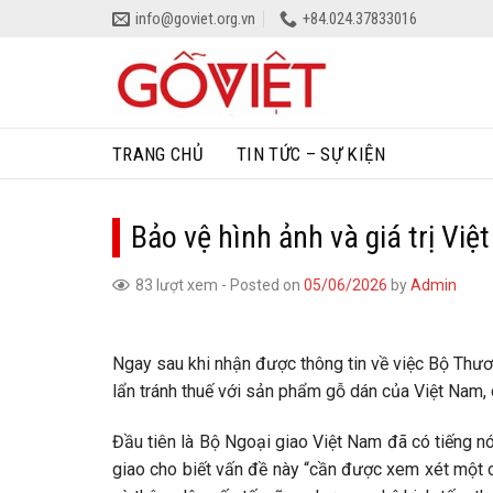
Skip
info@goviet.org.vn
+84.024.37833016
to
content
TRANG CHỦ
TIN TỨC – SỰ KIỆN
Bảo vệ hình ảnh và giá trị Vi
83 lượt xem
-
Posted on
05/06/2026
by
Admin
Ngay sau khi nhận được thông tin về việc Bộ Thư
lẩn tránh thuế với sản phẩm gỗ dán của Việt Nam, c
Đầu tiên là Bộ Ngoại giao Việt Nam đã có tiếng n
giao cho biết vấn đề này “cần được xem xét một 