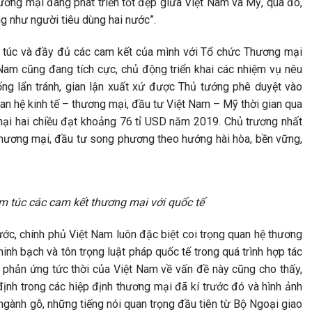
hương mại đang phát triển tốt đẹp giữa Việt Nam và Mỹ, qua đó,
g như người tiêu dùng hai nước”.
m túc và đầy đủ các cam kết của mình với Tổ chức Thương mại
Nam cũng đang tích cực, chủ động triển khai các nhiệm vụ nêu
ng lẩn tránh, gian lận xuất xứ được Thủ tướng phê duyệt vào
n hệ kinh tế – thương mại, đầu tư Việt Nam – Mỹ thời gian qua
 mại hai chiều đạt khoảng 76 tỉ USD năm 2019. Chủ trương nhất
 thương mại, đầu tư song phương theo hướng hài hòa, bền vững,
êm túc các cam kết thương mại với quốc tế
ước, chính phủ Việt Nam luôn đặc biệt coi trọng quan hệ thương
inh bạch và tôn trọng luật pháp quốc tế trong quá trình hợp tác
phản ứng tức thời của Việt Nam về vấn đề này cũng cho thấy,
định trong các hiệp định thương mại đã kí trước đó và hình ảnh
 ngành gỗ, những tiếng nói quan trọng đầu tiên từ Bộ Ngoại giao