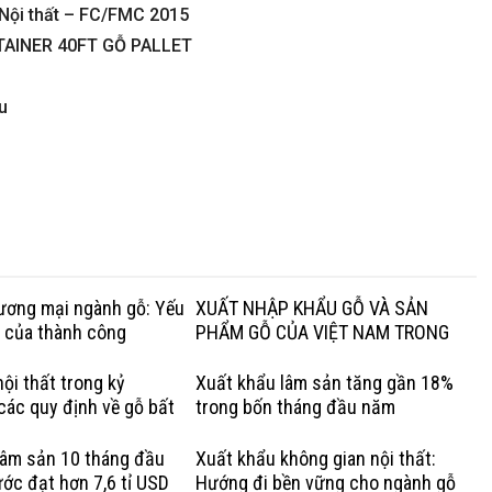
 Nội thất – FC/FMC 2015
AINER 40FT GỖ PALLET
u
hương mại ngành gỗ: Yếu
XUẤT NHẬP KHẨU GỖ VÀ SẢN
g của thành công
PHẨM GỖ CỦA VIỆT NAM TRONG
QUÝ I NĂM 2020
ội thất trong kỷ
Xuất khẩu lâm sản tăng gần 18%
các quy định về gỗ bất
trong bốn tháng đầu năm
Lợi thế của gỗ cứng Hoa
lâm sản 10 tháng đầu
Xuất khẩu không gian nội thất:
ớc đạt hơn 7,6 tỉ USD
Hướng đi bền vững cho ngành gỗ