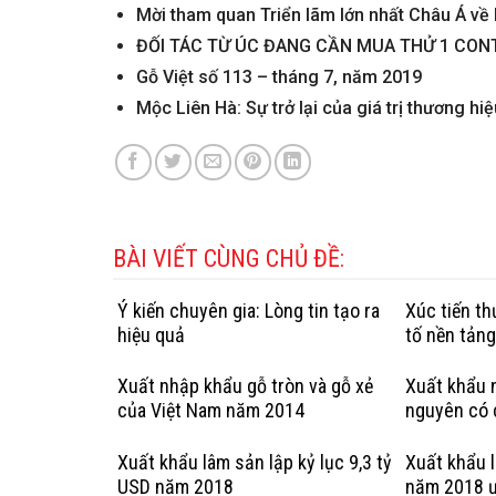
Mời tham quan Triển lãm lớn nhất Châu Á về
ĐỐI TÁC TỪ ÚC ĐANG CẦN MUA THỬ 1 CONT
Gỗ Việt số 113 – tháng 7, năm 2019
Mộc Liên Hà: Sự trở lại của giá trị thương hiệ
BÀI VIẾT CÙNG CHỦ ĐỀ:
Ý kiến chuyên gia: Lòng tin tạo ra
Xúc tiến t
hiệu quả
tố nền tản
Xuất nhập khẩu gỗ tròn và gỗ xẻ
Xuất khẩu n
của Việt Nam năm 2014
nguyên có 
hợp pháp: 
Kỳ
Xuất khẩu lâm sản lập kỷ lục 9,3 tỷ
Xuất khẩu 
USD năm 2018
năm 2018 ư