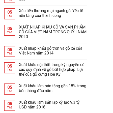
Xúc tiến thương mại ngành gỗ: Yếu tố
05
nền tảng của thành công
Th6
XUẤT NHẬP KHẨU GỖ VÀ SẢN PHẨM
05
GỖ CỦA VIỆT NAM TRONG QUÝ I NĂM
Th6
2020
Xuất nhập khẩu gỗ tròn và gỗ xẻ của
05
Việt Nam năm 2014
Th6
Xuất khẩu nội thất trong kỷ nguyên có
05
các quy định về gỗ bất hợp pháp: Lợi
Th6
thế của gỗ cứng Hoa Kỳ
Xuất khẩu lâm sản tăng gần 18% trong
05
bốn tháng đầu năm
Th6
Xuất khẩu lâm sản lập kỷ lục 9,3 tỷ
05
USD năm 2018
Th6