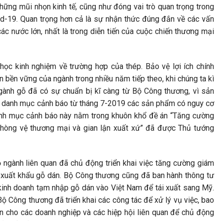
hững mũi nhọn kinh tế, cũng như đóng vai trò quan trọng trong
ovid-19. Quan trọng hơn cả là sự nhận thức đúng đắn về các vấn
c nước lớn, nhất là trong diễn tiến của cuộc chiến thương mại
học kinh nghiệm về trường hợp của thép. Bảo vệ lợi ích chính
ển bền vững của ngành trong nhiều năm tiếp theo, khi chúng ta kì
 ngành gỗ đã có sự chuẩn bị kĩ càng từ Bộ Công thương, vì sản
danh mục cảnh báo từ tháng 7-2019 các sản phẩm có nguy cơ
danh mục cảnh báo này nằm trong khuôn khổ đề án “Tăng cường
phòng vệ thương mại và gian lận xuất xứ” đã được Thủ tướng
ngành liên quan đã chủ động triển khai việc tăng cường giám
h, xuất khẩu gỗ dán. Bộ Công thương cũng đã ban hành thông tư
kinh doanh tạm nhập gỗ dán vào Việt Nam để tái xuất sang Mỹ.
Bộ Công thương đã triển khai các công tác để xử lý vụ việc, bao
ẫn cho các doanh nghiệp và các hiệp hội liên quan để chủ động