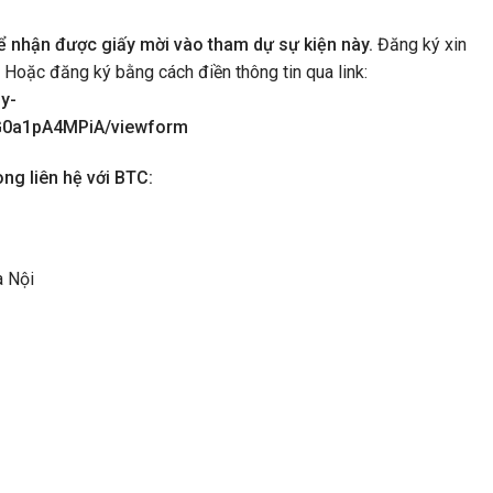
ể nhận được giấy mời vào tham dự sự kiện này.
Đăng ký xin
.
Hoặc đăng ký bằng cách điền thông tin qua link:
y-
a1pA4MPiA/viewform
òng liên hệ với BTC:
à Nội