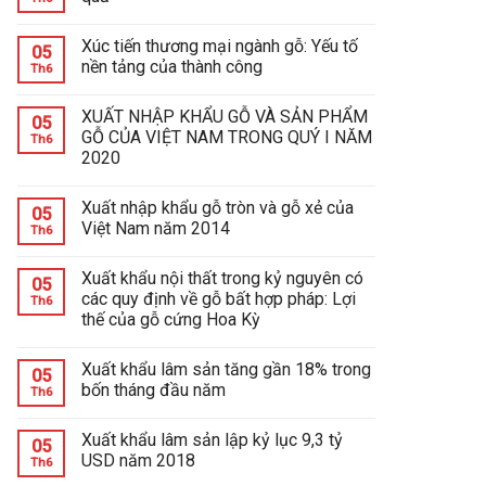
Xúc tiến thương mại ngành gỗ: Yếu tố
05
nền tảng của thành công
Th6
XUẤT NHẬP KHẨU GỖ VÀ SẢN PHẨM
05
GỖ CỦA VIỆT NAM TRONG QUÝ I NĂM
Th6
2020
Xuất nhập khẩu gỗ tròn và gỗ xẻ của
05
Việt Nam năm 2014
Th6
Xuất khẩu nội thất trong kỷ nguyên có
05
các quy định về gỗ bất hợp pháp: Lợi
Th6
thế của gỗ cứng Hoa Kỳ
Xuất khẩu lâm sản tăng gần 18% trong
05
bốn tháng đầu năm
Th6
Xuất khẩu lâm sản lập kỷ lục 9,3 tỷ
05
USD năm 2018
Th6