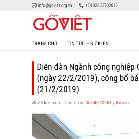
Skip
info@goviet.org.vn
+84.024.37833016
to
content
TRANG CHỦ
TIN TỨC – SỰ KIỆN
Diễn đàn Ngành công nghiệp C
(ngày 22/2/2019), công bố bá
(21/2/2019)
65 lượt xem
-
Posted on
05/06/2026
by
Admin