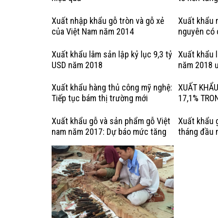
Xuất nhập khẩu gỗ tròn và gỗ xẻ
Xuất khẩu n
của Việt Nam năm 2014
nguyên có 
hợp pháp: 
Kỳ
Xuất khẩu lâm sản lập kỷ lục 9,3 tỷ
Xuất khẩu 
USD năm 2018
năm 2018 ư
Xuất khẩu hàng thủ công mỹ nghệ:
XUẤT KHẨU
Tiếp tục bám thị trường mới
17,1% TRO
Xuất khẩu gỗ và sản phẩm gỗ Việt
Xuất khẩu 
nam năm 2017: Dự báo mức tăng
tháng đầu 
trưởng chậm lại
tiêu tăng t