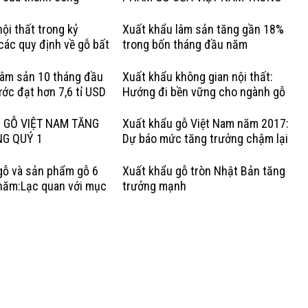
QUÝ I NĂM 2020
ội thất trong kỷ
Xuất khẩu lâm sản tăng gần 18%
các quy định về gỗ bất
trong bốn tháng đầu năm
Lợi thế của gỗ cứng Hoa
lâm sản 10 tháng đầu
Xuất khẩu không gian nội thất:
ớc đạt hơn 7,6 tỉ USD
Hướng đi bền vững cho ngành gỗ
Việt
 GỖ VIỆT NAM TĂNG
Xuất khẩu gỗ Việt Nam năm 2017:
NG QUÝ 1
Dự báo mức tăng trưởng chậm lại
gỗ và sản phẩm gỗ 6
Xuất khẩu gỗ tròn Nhật Bản tăng
năm:Lạc quan với mục
trưởng mạnh
rưởng