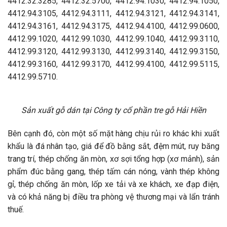
4412.32.3285, 4412.32.5700, 4412.94.1030, 4412.94.1050,
4412.94.3105, 4412.94.3111, 4412.94.3121, 4412.94.3141,
4412.94.3161, 4412.94.3175, 4412.94.4100, 4412.99.0600,
4412.99.1020, 4412.99.1030, 4412.99.1040, 4412.99.3110,
4412.99.3120, 4412.99.3130, 4412.99.3140, 4412.99.3150,
4412.99.3160, 4412.99.3170, 4412.99.4100, 4412.99.5115,
4412.99.5710.
Sản xuất gỗ dán tại Công ty cổ phần tre gỗ Hải Hiền
Bên cạnh đó, còn một số mặt hàng chịu rủi ro khác khi xuất
khẩu là đá nhân tạo, giá để đồ bằng sắt, đệm mút, ruy băng
trang trí, thép chống ăn mòn, xơ sợi tổng hợp (xơ mảnh), sản
phẩm đúc bằng gang, thép tấm cán nóng, vành thép không
gỉ, thép chống ăn mòn, lốp xe tải và xe khách, xe đạp điện,
và có khả năng bị điều tra phòng vệ thương mại và lẩn tránh
thuế.