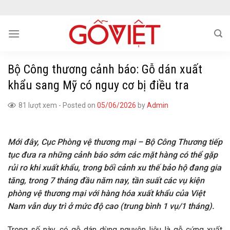
Skip
to
content
Bộ Công thương cảnh báo: Gỗ dán xuất
khẩu sang Mỹ có nguy cơ bị điều tra
81 lượt xem
-
Posted on
05/06/2026
by
Admin
Mới đây, Cục Phòng vệ thương mại – Bộ Công Thương tiếp
tục đưa ra những cảnh báo sớm các mặt hàng có thể gặp
rủi ro khi xuất khẩu, trong bối cảnh xu thế bảo hộ đang gia
tăng, trong 7 tháng đầu năm nay, tần suất các vụ kiện
phòng vệ thương mại với hàng hóa xuất khẩu của Việt
Nam vẫn duy trì ở mức độ cao (trung bình 1 vụ/1 tháng).
Trong số này, có gỗ dán dùng nguyên liệu là gỗ cứng xuất