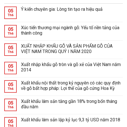
Ý kiến chuyên gia: Lòng tin tạo ra hiệu quả
05
Th6
Xúc tiến thương mại ngành gỗ: Yếu tố nền tảng của
05
thành công
Th6
XUẤT NHẬP KHẨU GỖ VÀ SẢN PHẨM GỖ CỦA
05
VIỆT NAM TRONG QUÝ I NĂM 2020
Th6
Xuất nhập khẩu gỗ tròn và gỗ xẻ của Việt Nam năm
05
2014
Th6
Xuất khẩu nội thất trong kỷ nguyên có các quy định
05
về gỗ bất hợp pháp: Lợi thế của gỗ cứng Hoa Kỳ
Th6
Xuất khẩu lâm sản tăng gần 18% trong bốn tháng
05
đầu năm
Th6
Xuất khẩu lâm sản lập kỷ lục 9,3 tỷ USD năm 2018
05
Th6