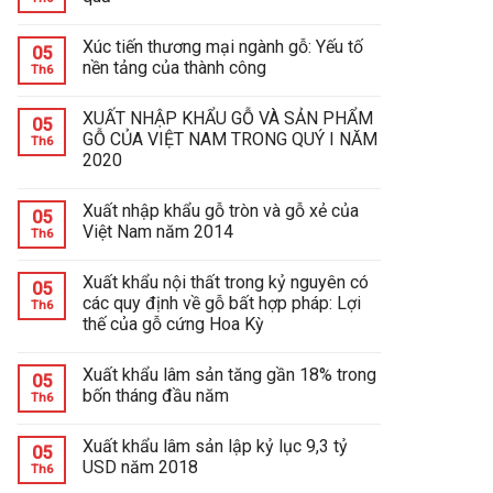
Xúc tiến thương mại ngành gỗ: Yếu tố
05
nền tảng của thành công
Th6
XUẤT NHẬP KHẨU GỖ VÀ SẢN PHẨM
05
GỖ CỦA VIỆT NAM TRONG QUÝ I NĂM
Th6
2020
Xuất nhập khẩu gỗ tròn và gỗ xẻ của
05
Việt Nam năm 2014
Th6
Xuất khẩu nội thất trong kỷ nguyên có
05
các quy định về gỗ bất hợp pháp: Lợi
Th6
thế của gỗ cứng Hoa Kỳ
Xuất khẩu lâm sản tăng gần 18% trong
05
bốn tháng đầu năm
Th6
Xuất khẩu lâm sản lập kỷ lục 9,3 tỷ
05
USD năm 2018
Th6