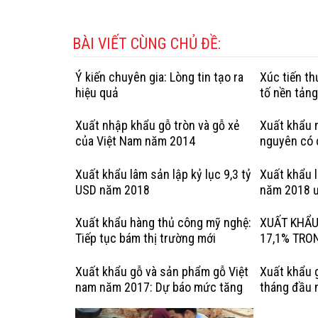
BÀI VIẾT CÙNG CHỦ ĐỀ:
Ý kiến chuyên gia: Lòng tin tạo ra
Xúc tiến t
hiệu quả
tố nền tản
Xuất nhập khẩu gỗ tròn và gỗ xẻ
Xuất khẩu n
của Việt Nam năm 2014
nguyên có 
hợp pháp: 
Kỳ
Xuất khẩu lâm sản lập kỷ lục 9,3 tỷ
Xuất khẩu 
USD năm 2018
năm 2018 ư
Xuất khẩu hàng thủ công mỹ nghệ:
XUẤT KHẨU
Tiếp tục bám thị trường mới
17,1% TRO
Xuất khẩu gỗ và sản phẩm gỗ Việt
Xuất khẩu 
nam năm 2017: Dự báo mức tăng
tháng đầu 
trưởng chậm lại
tiêu tăng t