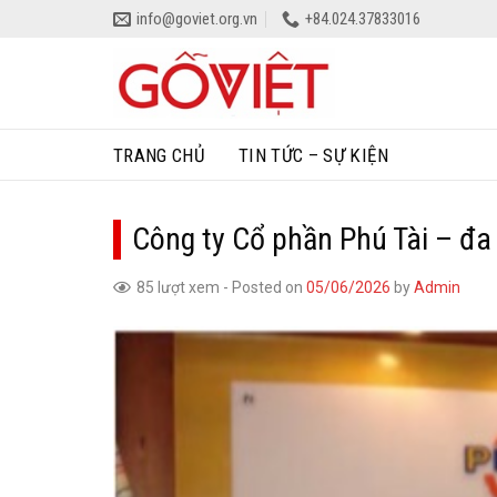
Skip
info@goviet.org.vn
+84.024.37833016
to
content
TRANG CHỦ
TIN TỨC – SỰ KIỆN
Công ty Cổ phần Phú Tài – đa
85 lượt xem
-
Posted on
05/06/2026
by
Admin