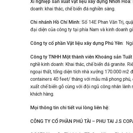
Xí nghiệp sản xuất vật liệu xây dựng Nhơn Hòa
:
doanh: khai thác, chế biến đá nghiền sàng.
Chi nhánh Hồ Chí Minh:
Số 14E Phan Văn Trị, quậ
đại diện của công ty tại phía Nam và kinh doanh g
Công ty cổ phần Vật liệu xây dựng Phú Yên
: Ngà
Công ty TNHH Một thành viên Khoáng sản Tuất 
nghề kinh doanh: Khai thác, chế biến đá granite. 
ngoại thất, tổng diện tích nhà xưởng 170.000 m2 
containers 40 feet/ tháng với mẫu mã phong phú, 
xuất chế biến gỗ cùng với đội ngũ công nhân lành
khách hàng.
Mọi thông tin chi tiết vui lòng liên hệ:
CÔNG TY CỔ PHẦN PHÚ TÀI – PHU TAI J.S CO