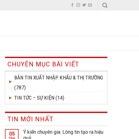
CHUYÊN MỤC BÀI VIẾT
BẢN TIN XUẤT NHẬP KHẨU & THỊ TRƯỜNG
(787)
TIN TỨC – SỰ KIỆN
(14)
TIN MỚI NHẤT
Ý kiến chuyên gia: Lòng tin tạo ra hiệu
05
quả
Th6