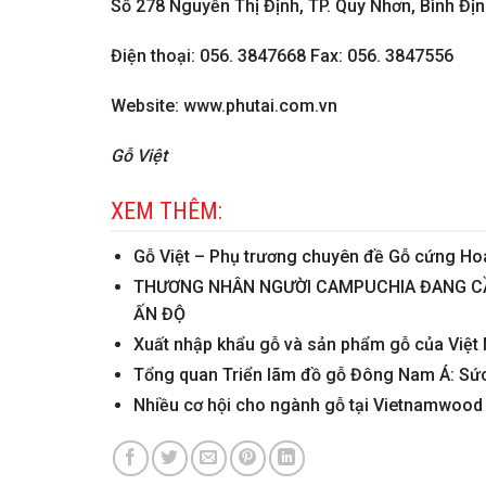
Số 278 Nguyễn Thị Định, TP. Quy Nhơn, Bình Đị
Điện thoại: 056. 3847668 Fax: 056. 3847556
Website: www.phutai.com.vn
Gỗ Việt
XEM THÊM:
Gỗ Việt – Phụ trương chuyên đề Gỗ cứng Ho
THƯƠNG NHÂN NGƯỜI CAMPUCHIA ĐANG CẦ
ẤN ĐỘ
Xuất nhập khẩu gỗ và sản phẩm gỗ của Việt
Tổng quan Triển lãm đồ gỗ Đông Nam Á: Sức 
Nhiều cơ hội cho ngành gỗ tại Vietnamwood