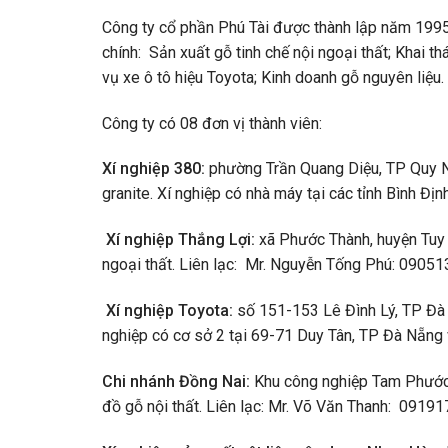
Công ty cổ phần Phú Tài được thành lập năm 1995
chính: Sản xuất gỗ tinh chế nội ngoại thất; Khai th
vụ xe ô tô hiệu Toyota; Kinh doanh gỗ nguyên liệu.
Công ty có 08 đơn vị thành viên:
Xí nghiệp 380:
phường Trần Quang Diệu, TP Quy Nhơ
granite. Xí nghiệp có nhà máy tại các tỉnh Bình Đị
Xí nghiệp Thắng Lợi:
xã Phước Thành, huyện Tuy 
ngoại thất. Liên lạc: Mr. Nguyễn Tống Phú: 0905
Xí nghiệp Toyota:
số 151-153 Lê Đình Lý, TP Đà N
nghiệp có cơ sở 2 tại 69-71 Duy Tân, TP Đà Nẵng
Chi nhánh Đồng Nai:
Khu công nghiệp Tam Phước, 
đồ gỗ nội thất. Liên lạc: Mr. Võ Văn Thanh: 0919