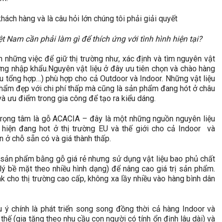
ách hàng và là câu hỏi lớn chúng tôi phải giải quyết
t Nam cần phải làm gì để thích ứng với tình hình hiện tại?
àm những việc để giữ thị trường như, xác định và tìm nguyên vật
ường nhập khẩu.Nguyên vật liệu ở đây ưu tiên chọn và chào hàng
liệu tổng hợp…) phù hợp cho cả Outdoor và Indoor. Những vật liệu
 phẩm đẹp với chi phí thấp mà cũng là sản phẩm đang hót ở châu
 và ưu điểm trong gia công để tạo ra kiểu dáng.
, trọng tâm là gỗ ACACIA – đây là một những nguồn nguyên liệu
iện đang hot ở thị trường EU và thế giới cho cả Indoor và
ện ở chỗ sẵn có và giá thành thấp.
u sản phẩm bằng gỗ giá rẻ nhưng sử dụng vật liệu bao phủ chất
lý bề mặt theo nhiều hình dạng) để nâng cao giá trị sản phẩm.
ak cho thị trường cao cấp, không xa lầy nhiều vào hàng bình dân
ý chính là phát triển song song đồng thời cả hàng Indoor và
thế (gia tăng theo nhu cầu con người có tính ổn định lâu dài) và