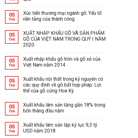
Xúc tiến thương mại ngành gỗ: Yếu tố
05
nền tảng của thành công
Th6
XUẤT NHẬP KHẨU GỖ VÀ SẢN PHẨM
05
GỖ CỦA VIỆT NAM TRONG QUÝ I NĂM
Th6
2020
Xuất nhập khẩu gỗ tròn và gỗ xẻ của
05
Việt Nam năm 2014
Th6
Xuất khẩu nội thất trong kỷ nguyên có
05
các quy định về gỗ bất hợp pháp: Lợi
Th6
thế của gỗ cứng Hoa Kỳ
Xuất khẩu lâm sản tăng gần 18% trong
05
bốn tháng đầu năm
Th6
Xuất khẩu lâm sản lập kỷ lục 9,3 tỷ
05
USD năm 2018
Th6