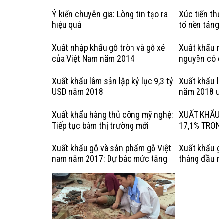
Ý kiến chuyên gia: Lòng tin tạo ra
Xúc tiến t
hiệu quả
tố nền tản
Xuất nhập khẩu gỗ tròn và gỗ xẻ
Xuất khẩu n
của Việt Nam năm 2014
nguyên có 
hợp pháp: 
Kỳ
Xuất khẩu lâm sản lập kỷ lục 9,3 tỷ
Xuất khẩu 
USD năm 2018
năm 2018 ư
Xuất khẩu hàng thủ công mỹ nghệ:
XUẤT KHẨU
Tiếp tục bám thị trường mới
17,1% TRO
Xuất khẩu gỗ và sản phẩm gỗ Việt
Xuất khẩu 
nam năm 2017: Dự báo mức tăng
tháng đầu 
trưởng chậm lại
tiêu tăng t