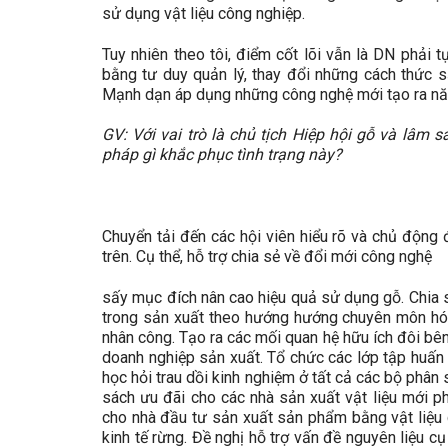
sử dụng vật liệu công nghiệp.
Tuy nhiên theo tôi, điểm cốt lõi vẫn là DN phải 
bằng tư duy quản lý, thay đổi những cách thức s
Mạnh dạn áp dụng những công nghệ mới tạo ra nă
GV: Với vai trò là chủ tịch Hiệp hội gỗ và lâm 
pháp gì khắc phục tình trạng này?
Chuyển tải đến các hội viên hiểu rõ và chủ động 
trên. Cụ thể, hỗ trợ chia sẻ về đổi mới công nghệ
sấy mục đích nân cao hiệu quả sử dụng gỗ. Chia sẻ
trong sản xuất theo hướng hướng chuyên môn hóa 
nhân công. Tạo ra các mối quan hệ hữu ích đôi bên 
doanh nghiệp sản xuất. Tổ chức các lớp tập huấn
học hỏi trau dồi kinh nghiệm ở tất cả các bộ phân 
sách ưu đãi cho các nhà sản xuất vật liệu mới p
cho nhà đầu tư sản xuất sản phẩm bằng vật liệu c
kinh tế rừng. Đề nghị hỗ trợ vấn đề nguyên liệu cụ