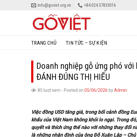
Skip
info@goviet.org.vn
+84.024.37833016
to
content
TRANG CHỦ
TIN TỨC – SỰ KIỆN
Doanh nghiệp gỗ ứng phó với 
ĐÁNH ĐÚNG THỊ HIẾU
85 lượt xem
-
Posted on
05/06/2026
by
Admin
Việc đồng USD tăng giá, trong bối cảnh đồng Eu
khẩu của Việt Nam không khỏi lo ngại. Trong đó
quyết và thích ứng thế nào với những thay đổi n
là những nhận định của ông Đỗ Xuân Lập – Chủ 