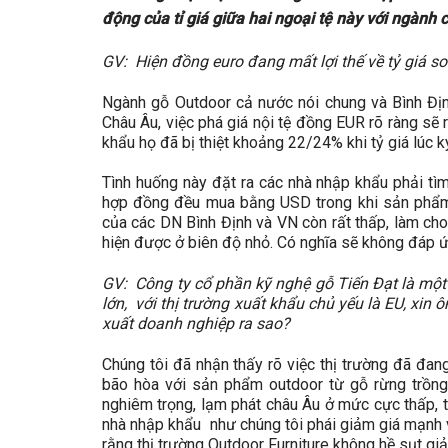
động của tỉ giá giữa hai ngoại tệ này với ngành
GV: Hiện đồng euro đang mất lợi thế về tỷ giá s
Ngành gỗ Outdoor cả nước nói chung và Bình Định
Châu Âu, việc phá giá nội tệ đồng EUR rõ ràng sẽ
khẩu họ đã bị thiệt khoảng 22/24% khi tỷ giá lúc 
Tình huống này đặt ra các nhà nhập khẩu phải tìm
hợp đồng đều mua bằng USD trong khi sản phẩm g
của các DN Bình Định và VN còn rất thấp, làm cho 
hiện được ở biên độ nhỏ. Có nghĩa sẽ không đáp ứ
GV: Công ty cổ phần kỹ nghệ gỗ Tiến Đạt là một 
lớn, với thị trường xuất khẩu chủ yếu là EU, xin
xuất doanh nghiệp ra sao?
Chúng tôi đã nhận thấy rõ việc thị trường đã đa
bão hòa với sản phẩm outdoor từ gỗ rừng trồng
nghiêm trọng, lạm phát châu Âu ở mức cực thấp, t
nhà nhập khẩu như chúng tôi phái giảm giá mạnh 
rằng thị trường Outdoor Furniture không hề sụt gi