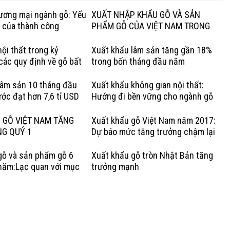
hương mại ngành gỗ: Yếu
XUẤT NHẬP KHẨU GỖ VÀ SẢN
g của thành công
PHẨM GỖ CỦA VIỆT NAM TRONG
QUÝ I NĂM 2020
ội thất trong kỷ
Xuất khẩu lâm sản tăng gần 18%
các quy định về gỗ bất
trong bốn tháng đầu năm
Lợi thế của gỗ cứng Hoa
lâm sản 10 tháng đầu
Xuất khẩu không gian nội thất:
ớc đạt hơn 7,6 tỉ USD
Hướng đi bền vững cho ngành gỗ
Việt
 GỖ VIỆT NAM TĂNG
Xuất khẩu gỗ Việt Nam năm 2017:
NG QUÝ 1
Dự báo mức tăng trưởng chậm lại
gỗ và sản phẩm gỗ 6
Xuất khẩu gỗ tròn Nhật Bản tăng
năm:Lạc quan với mục
trưởng mạnh
rưởng