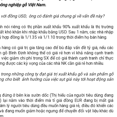
 công nghiệp gỗ Việt Nam.
o với đồng USD, ông có đánh giá chung gì về vấn đề này?
 nói riêng có thị phần xuất khẩu 90% xuất khẩu là thị trường
 rất khó khăn khi nhập khẩu bằng USD. Sau 1 năm, các nhà nhập
ký hợp đồng là 1/1.35 và 1/1.10 trong thời điểm họ bán hàng.
 hàng có giá trị gia tăng cao để bù đắp vấn đề tỷ giá, nếu các
ỗ Bình Định không thể có giá rẻ hơn vì khả năng cạnh tranh
việc giảm chi phí trong SX để có giá thành cạnh tranh chỉ thực
ng được các kỳ vọng của các nhà NK cần giá rẻ hơn nhiều.
trong những công ty đạt giá trị xuất khẩu gỗ và sản phẩm gỗ
 ông cho biết ảnh hưởng của việc sụt giá này tới hoạt động sản
ng đứng ở bên kia sườn dốc (Thị hiếu của người tiêu dùng đang
) lại nằm vào thời điểm mà tỉ giá đồng EUR đang bị mất giá
âm lý người tiêu dùng đều muốn hàng giá rẻ, điều đó khiến các
và đang muốn giảm hoặc ngưng để chuyển đổi vật liệu khác dù
ảm.