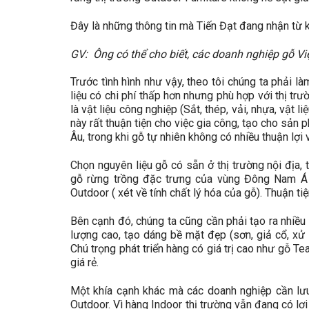
Đây là những thông tin mà Tiến Đạt đang nhận từ kh
GV: Ông có thể cho biết, các doanh nghiệp gỗ Việ
Trước tình hình như vậy, theo tôi chúng ta phải l
liệu có chi phí thấp hơn nhưng phù hợp với thị tr
là vật liệu công nghiệp (Sắt, thép, vải, nhựa, vật 
này rất thuận tiện cho việc gia công, tạo cho sản
Âu, trong khi gỗ tự nhiên không có nhiều thuận lợi
Chọn nguyên liệu gỗ có sẵn ở thị trường nội địa
gỗ rừng trồng đặc trưng của vùng Đông Nam Á h
Outdoor ( xét về tính chất lý hóa của gỗ). Thuận ti
Bên cạnh đó, chúng ta cũng cần phải tạo ra nhiề
lượng cao, tạo dáng bề mặt đẹp (sơn, giả cổ, xử 
Chú trọng phát triển hàng có giá trị cao như gỗ Te
giá rẻ.
Một khía cạnh khác mà các doanh nghiệp cần lưu 
Outdoor. Vì hàng Indoor thị trường vẫn đang có lợi 