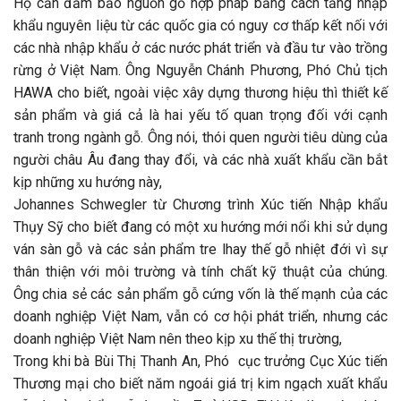
Họ cần đảm bảo nguồn gỗ hợp pháp bằng cách tăng nhập
khẩu nguyên liệu từ các quốc gia có nguy cơ thấp kết nối với
các nhà nhập khẩu ở các nước phát triển và đầu tư vào trồng
rừng ở Việt Nam. Ông Nguyễn Chánh Phương, Phó Chủ tịch
HAWA cho biết, ngoài việc xây dựng thương hiệu thì thiết kế
sản phẩm và giá cả là hai yếu tố quan trọng đối với cạnh
tranh trong ngành gỗ. Ông nói, thói quen người tiêu dùng của
người châu Âu đang thay đổi, và các nhà xuất khẩu cần bắt
kịp những xu hướng này,
Johannes Schwegler từ Chương trình Xúc tiến Nhập khẩu
Thụy Sỹ cho biết đang có một xu hướng mới nổi khi sử dụng
ván sàn gỗ và các sản phẩm tre lhay thế gỗ nhiệt đới vì sự
thân thiện với môi trường và tính chất kỹ thuật của chúng.
Ông chia sẻ các sản phẩm gỗ cứng vốn là thế mạnh của các
doanh nghiệp Việt Nam, vẫn có cơ hội phát triển, nhưng các
doanh nghiệp Việt Nam nên theo kịp xu thế thị trường,
Trong khi bà Bùi Thị Thanh An, Phó cục trưởng Cục Xúc tiến
Thương mại cho biết năm ngoái giá trị kim ngạch xuất khẩu