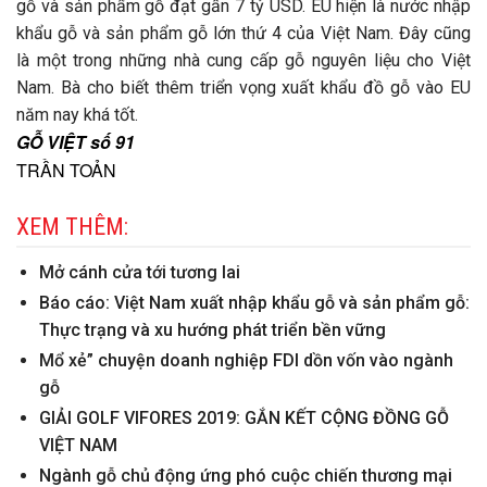
gỗ và sản phẩm gỗ đạt gần 7 tỷ USD. EU hiện là nước nhập
khẩu gỗ và sản phẩm gỗ lớn thứ 4 của Việt Nam. Đây cũng
là một trong những nhà cung cấp gỗ nguyên liệu cho Việt
Nam. Bà cho biết thêm triển vọng xuất khẩu đồ gỗ vào EU
năm nay khá tốt.
GỖ VIỆT số 91
TRẦN TOẢN
XEM THÊM:
Mở cánh cửa tới tương lai
Báo cáo: Việt Nam xuất nhập khẩu gỗ và sản phẩm gỗ:
Thực trạng và xu hướng phát triển bền vững
Mổ xẻ” chuyện doanh nghiệp FDI dồn vốn vào ngành
gỗ
GIẢI GOLF VIFORES 2019: GẮN KẾT CỘNG ĐỒNG GỖ
VIỆT NAM
Ngành gỗ chủ động ứng phó cuộc chiến thương mại