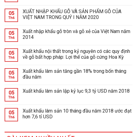
XUẤT NHẬP KHẨU GỖ VÀ SẢN PHẨM GỖ CỦA
05
VIỆT NAM TRONG QUÝ I NĂM 2020
Th6
Xuất nhập khẩu gỗ tròn và gỗ xẻ của Việt Nam năm
05
2014
Th6
Xuất khẩu nội thất trong kỷ nguyên có các quy định
05
về gỗ bất hợp pháp: Lợi thế của gỗ cứng Hoa Kỳ
Th6
Xuất khẩu lâm sản tăng gần 18% trong bốn tháng
05
đầu năm
Th6
Xuất khẩu lâm sản lập kỷ lục 9,3 tỷ USD năm 2018
05
Th6
Xuất khẩu lâm sản 10 tháng đầu năm 2018 ước đạt
05
hơn 7,6 tỉ USD
Th6