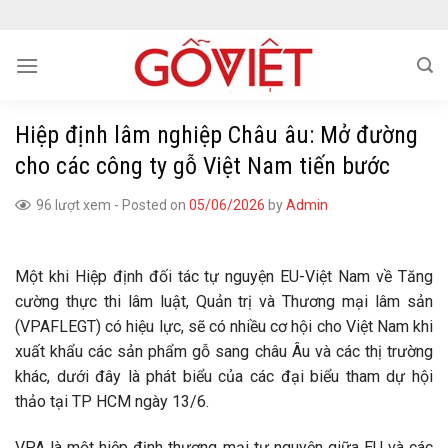
Skip
to
content
Hiệp định lâm nghiệp Châu âu: Mở đường
cho các công ty gỗ Việt Nam tiến bước
96 lượt xem
-
Posted on
05/06/2026
by
Admin
Một khi Hiệp định đối tác tự nguyện EU-Việt Nam về Tăng
cường thực thi lâm luật, Quản trị và Thương mại lâm sản
(VPAFLEGT) có hiệu lực, sẽ có nhiều cơ hội cho Việt Nam khi
xuất khẩu các sản phẩm gỗ sang châu Âu và các thị trường
khác, dưới đây là phát biểu của các đại biểu tham dự hội
thảo tại TP HCM ngày 13/6.
VPA là một hiệp định thương mại tự nguyện giữa EU và các