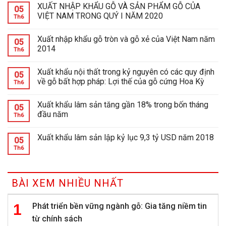
XUẤT NHẬP KHẨU GỖ VÀ SẢN PHẨM GỖ CỦA
05
VIỆT NAM TRONG QUÝ I NĂM 2020
Th6
Xuất nhập khẩu gỗ tròn và gỗ xẻ của Việt Nam năm
05
2014
Th6
Xuất khẩu nội thất trong kỷ nguyên có các quy định
05
về gỗ bất hợp pháp: Lợi thế của gỗ cứng Hoa Kỳ
Th6
Xuất khẩu lâm sản tăng gần 18% trong bốn tháng
05
đầu năm
Th6
Xuất khẩu lâm sản lập kỷ lục 9,3 tỷ USD năm 2018
05
Th6
BÀI XEM NHIỀU NHẤT
Phát triển bền vững ngành gỗ: Gia tăng niềm tin
từ chính sách