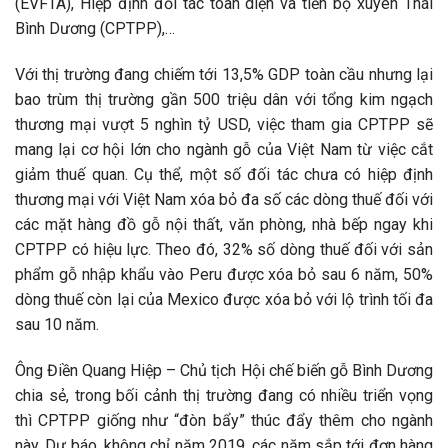
(EVFTA), Hiệp định đối tác toàn diện và tiến bộ xuyên Thái
Bình Dương (CPTPP),…
Với thị trường đang chiếm tới 13,5% GDP toàn cầu nhưng lại
bao trùm thị trường gần 500 triệu dân với tổng kim ngạch
thương mại vượt 5 nghìn tỷ USD, việc tham gia CPTPP sẽ
mang lại cơ hội lớn cho ngành gỗ của Việt Nam từ việc cắt
giảm thuế quan. Cụ thể, một số đối tác chưa có hiệp định
thương mại với Việt Nam xóa bỏ đa số các dòng thuế đối với
các mặt hàng đồ gỗ nội thất, văn phòng, nhà bếp ngay khi
CPTPP có hiệu lực. Theo đó, 32% số dòng thuế đối với sản
phẩm gỗ nhập khẩu vào Peru được xóa bỏ sau 6 năm, 50%
dòng thuế còn lại của Mexico được xóa bỏ với lộ trình tối đa
sau 10 năm.
Ông Điền Quang Hiệp – Chủ tịch Hội chế biến gỗ Bình Dương
chia sẻ, trong bối cảnh thị trường đang có nhiều triển vọng
thì CPTPP giống như “đòn bẩy” thúc đẩy thêm cho ngành
này. Dự báo, không chỉ năm 2019, các năm sắp tới đơn hàng