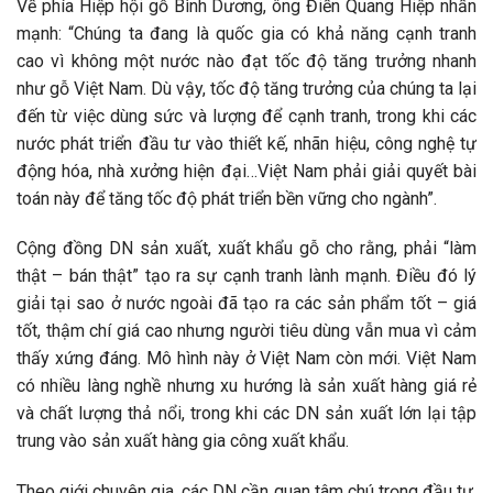
Về phía Hiệp hội gỗ Bình Dương, ông Điền Quang Hiệp nhấn
mạnh: “Chúng ta đang là quốc gia có khả năng cạnh tranh
cao vì không một nước nào đạt tốc độ tăng trưởng nhanh
như gỗ Việt Nam. Dù vậy, tốc độ tăng trưởng của chúng ta lại
đến từ việc dùng sức và lượng để cạnh tranh, trong khi các
nước phát triển đầu tư vào thiết kế, nhãn hiệu, công nghệ tự
động hóa, nhà xưởng hiện đại…Việt Nam phải giải quyết bài
toán này để tăng tốc độ phát triển bền vững cho ngành”.
Cộng đồng DN sản xuất, xuất khẩu gỗ cho rằng, phải “làm
thật – bán thật” tạo ra sự cạnh tranh lành mạnh. Điều đó lý
giải tại sao ở nước ngoài đã tạo ra các sản phẩm tốt – giá
tốt, thậm chí giá cao nhưng người tiêu dùng vẫn mua vì cảm
thấy xứng đáng. Mô hình này ở Việt Nam còn mới. Việt Nam
có nhiều làng nghề nhưng xu hướng là sản xuất hàng giá rẻ
và chất lượng thả nổi, trong khi các DN sản xuất lớn lại tập
trung vào sản xuất hàng gia công xuất khẩu.
Theo giới chuyên gia, các DN cần quan tâm chú trọng đầu tư,