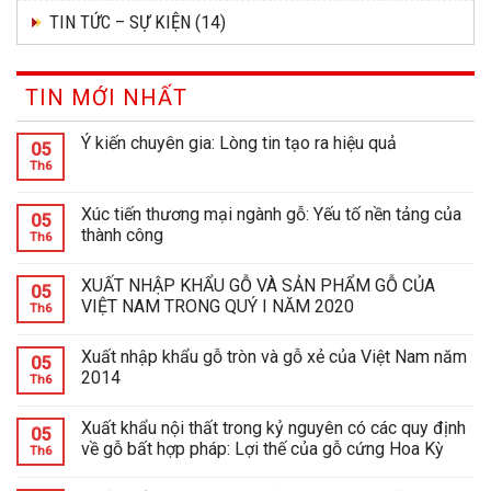
TIN TỨC – SỰ KIỆN
(14)
TIN MỚI NHẤT
Ý kiến chuyên gia: Lòng tin tạo ra hiệu quả
05
Th6
Xúc tiến thương mại ngành gỗ: Yếu tố nền tảng của
05
thành công
Th6
XUẤT NHẬP KHẨU GỖ VÀ SẢN PHẨM GỖ CỦA
05
VIỆT NAM TRONG QUÝ I NĂM 2020
Th6
Xuất nhập khẩu gỗ tròn và gỗ xẻ của Việt Nam năm
05
2014
Th6
Xuất khẩu nội thất trong kỷ nguyên có các quy định
05
về gỗ bất hợp pháp: Lợi thế của gỗ cứng Hoa Kỳ
Th6