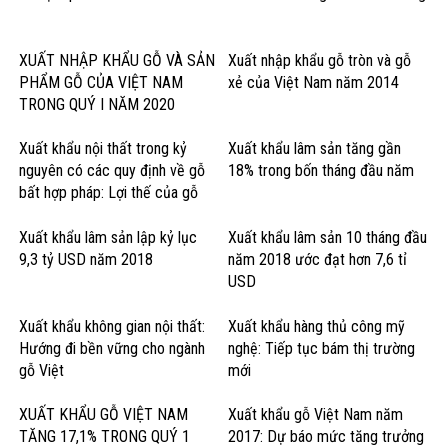
XUẤT NHẬP KHẨU GỖ VÀ SẢN
Xuất nhập khẩu gỗ tròn và gỗ
PHẨM GỖ CỦA VIỆT NAM
xẻ của Việt Nam năm 2014
TRONG QUÝ I NĂM 2020
Xuất khẩu nội thất trong kỷ
Xuất khẩu lâm sản tăng gần
nguyên có các quy định về gỗ
18% trong bốn tháng đầu năm
bất hợp pháp: Lợi thế của gỗ
cứng Hoa Kỳ
Xuất khẩu lâm sản lập kỷ lục
Xuất khẩu lâm sản 10 tháng đầu
9,3 tỷ USD năm 2018
năm 2018 ước đạt hơn 7,6 tỉ
USD
Xuất khẩu không gian nội thất:
Xuất khẩu hàng thủ công mỹ
Hướng đi bền vững cho ngành
nghệ: Tiếp tục bám thị trường
gỗ Việt
mới
XUẤT KHẨU GỖ VIỆT NAM
Xuất khẩu gỗ Việt Nam năm
TĂNG 17,1% TRONG QUÝ 1
2017: Dự báo mức tăng trưởng