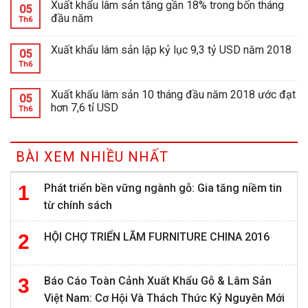
Xuất khẩu lâm sản tăng gần 18% trong bốn tháng
05
đầu năm
Th6
Xuất khẩu lâm sản lập kỷ lục 9,3 tỷ USD năm 2018
05
Th6
Xuất khẩu lâm sản 10 tháng đầu năm 2018 ước đạt
05
hơn 7,6 tỉ USD
Th6
BÀI XEM NHIỀU NHẤT
Phát triển bền vững ngành gỗ: Gia tăng niềm tin
từ chính sách
HỘI CHỢ TRIỂN LÃM FURNITURE CHINA 2016
Báo Cáo Toàn Cảnh Xuất Khẩu Gỗ & Lâm Sản
Việt Nam: Cơ Hội Và Thách Thức Kỷ Nguyên Mới